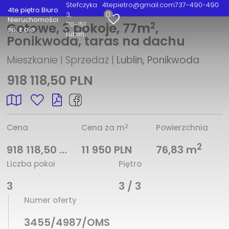
Stefczyka
4tepietro@gmail.com
737-490-490
4te piętro Biuro
0
3
Nieruchomości
2
20-151
Gotowe, 3 pokoje, 77m
,
sp. z o.o.
Lublin
Ponikwoda, taras na dachu
Mieszkanie | Sprzedaż |
Lublin, Ponikwoda
918 118,50 PLN
2
Cena
Cena za m
Powierzchnia
2
918 118,50 PLN
11 950 PLN
76,83 m
Liczba pokoi
Piętro
3
3 / 3
Numer oferty
3455/4987/OMS