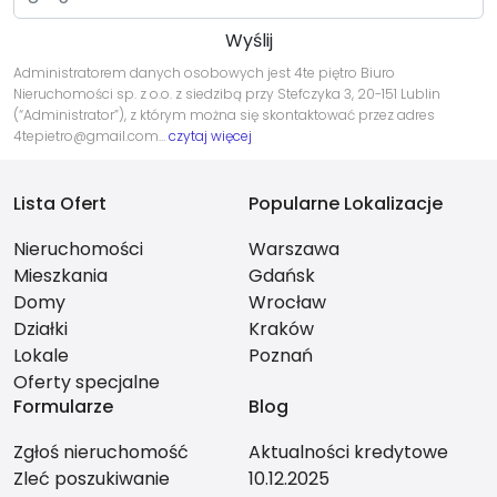
Administratorem danych osobowych jest 4te piętro Biuro
Nieruchomości sp. z o.o. z siedzibą przy Stefczyka 3, 20-151 Lublin
(“Administrator”), z którym można się skontaktować przez adres
4tepietro@gmail.com…
czytaj więcej
Lista Ofert
Popularne Lokalizacje
Nieruchomości
Warszawa
Mieszkania
Gdańsk
Domy
Wrocław
Działki
Kraków
Lokale
Poznań
Oferty specjalne
Formularze
Blog
Zgłoś nieruchomość
Aktualności kredytowe
Zleć poszukiwanie
10.12.2025