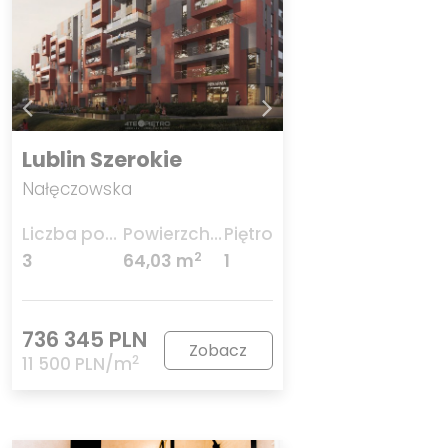
Lublin Szerokie
Nałęczowska
Liczba pokoi
Powierzchnia
Piętro
2
3
64,03 m
1
736 345 PLN
Zobacz
2
11 500 PLN/m