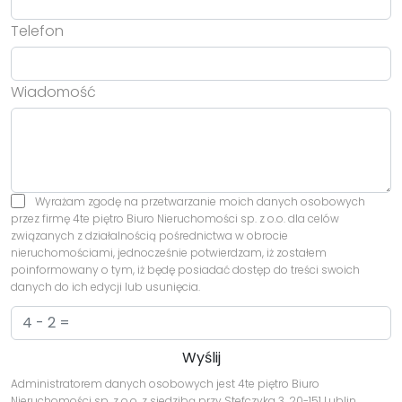
Telefon
Wiadomość
Wyrażam zgodę na przetwarzanie moich danych osobowych
przez firmę 4te piętro Biuro Nieruchomości sp. z o.o. dla celów
związanych z działalnością pośrednictwa w obrocie
nieruchomościami, jednocześnie potwierdzam, iż zostałem
poinformowany o tym, iż będę posiadać dostęp do treści swoich
danych do ich edycji lub usunięcia.
Administratorem danych osobowych jest 4te piętro Biuro
Nieruchomości sp. z o.o. z siedzibą przy Stefczyka 3, 20-151 Lublin