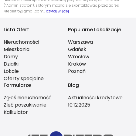
(“Administrator”), z którym można się skontaktować przez adres
4tepietro@gmail.com…
czytaj więcej
Lista Ofert
Popularne Lokalizacje
Nieruchomości
Warszawa
Mieszkania
Gdańsk
Domy
Wrocław
Działki
Kraków
Lokale
Poznań
Oferty specjalne
Formularze
Blog
Zgłoś nieruchomość
Aktualności kredytowe
Zleć poszukiwanie
10.12.2025
Kalkulator