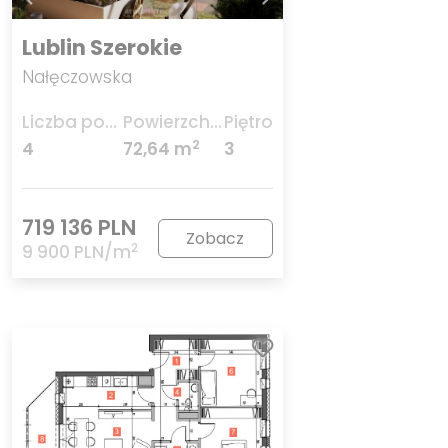
Lublin Szerokie
Nałęczowska
Liczba pokoi
Powierzchnia
Piętro
2
4
72,64 m
3
719 136 PLN
Zobacz
2
9 900 PLN/m