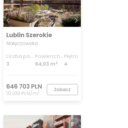
Lublin Szerokie
Nałęczowska
Liczba pokoi
Powierzchnia
Piętro
2
3
64,03 m
4
646 703 PLN
Zobacz
2
10 100 PLN/m