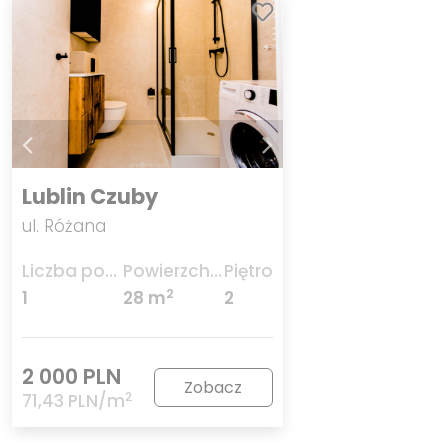
Lublin Czuby
ul. Różana
Liczba pokoi
Powierzchnia
Piętro
2
1
28 m
2
2 000 PLN
Zobacz
2
71,43 PLN/m