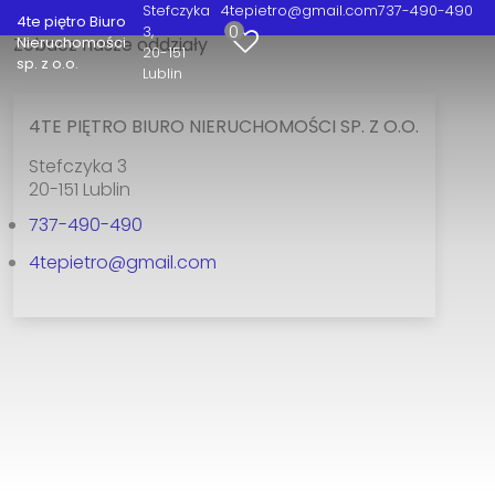
Stefczyka
4tepietro@gmail.com
737-490-490
4te piętro Biuro
0
3
Nieruchomości
Zobacz nasze oddziały
20-151
sp. z o.o.
Lublin
4TE PIĘTRO BIURO NIERUCHOMOŚCI SP. Z O.O.
Stefczyka 3
20-151 Lublin
737-490-490
4tepietro@gmail.com