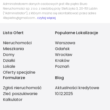
Administratorem danych osobowych jest 4te piętro Biuro
Nieruchomości sp. z o.o. z siedzibą przy Stefczyka 3, 20-151 Lublin
(“Administrator”), z którym można się skontaktować przez adres
4tepietro@gmail.com…
czytaj więcej
Lista Ofert
Popularne Lokalizacje
Nieruchomości
Warszawa
Mieszkania
Gdańsk
Domy
Wrocław
Działki
Kraków
Lokale
Poznań
Oferty specjalne
Formularze
Blog
Zgłoś nieruchomość
Aktualności kredytowe
Zleć poszukiwanie
10.12.2025
Kalkulator