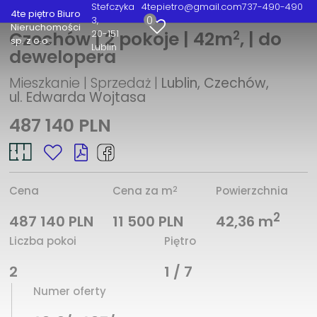
Stefczyka
4tepietro@gmail.com
737-490-490
4te piętro Biuro
0
3
Nieruchomości
2
20-151
Czechów | 2 pokoje | 42m
, | do
sp. z o.o.
Lublin
dewelopera
Mieszkanie | Sprzedaż |
Lublin, Czechów,
ul. Edwarda Wojtasa
487 140 PLN
2
Cena
Cena za m
Powierzchnia
2
487 140 PLN
11 500 PLN
42,36 m
Liczba pokoi
Piętro
2
1 / 7
Numer oferty