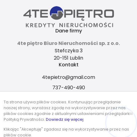
Dane firmy
4te piętro Biuro Nieruchomości sp. z o.o.
Stefczyka 3
20-151 Lublin
Kontakt
4tepietro@gmail.com
737-490-490
Znajdziesz nas tu
Ta strona używa plików cookies. Kontynuując przeglądanie
naszej strony, wyrażasz zgodę na wykorzystywanie przez nas
plików cookies zgodnie z aktualnymi ustawieniami przeglądarki i
Polityką Prywatności.
Dowiedz się więcej
Hej! Chętnie Ci pomogę 🙂
© 2026 Wszystkie prawa zastrzeżone | Program dla biur
Klikając "Akceptuję" zgadasz się na wykorzystywanie przez nas
nieruchomości - asaricrm.com
plików cookie.