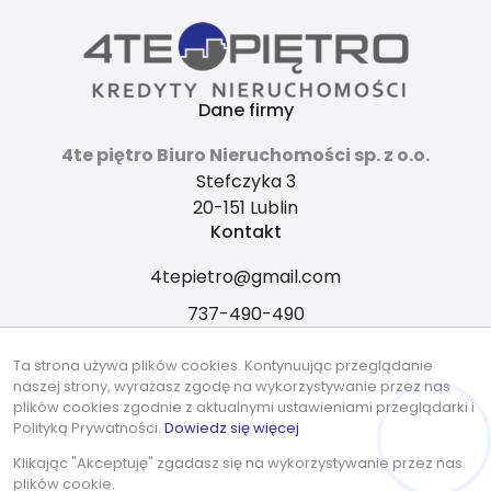
Dane firmy
4te piętro Biuro Nieruchomości sp. z o.o.
Stefczyka 3
20-151 Lublin
Kontakt
4tepietro@gmail.com
737-490-490
Znajdziesz nas tu
Ta strona używa plików cookies. Kontynuując przeglądanie
naszej strony, wyrażasz zgodę na wykorzystywanie przez nas
plików cookies zgodnie z aktualnymi ustawieniami przeglądarki i
Polityką Prywatności.
Dowiedz się więcej
Hej! Chętnie Ci pomogę 🙂
© 2026 Wszystkie prawa zastrzeżone | Program dla biur
Klikając "Akceptuję" zgadasz się na wykorzystywanie przez nas
nieruchomości - asaricrm.com
plików cookie.