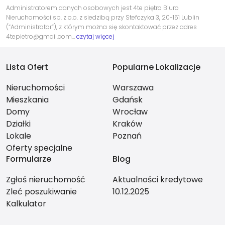
Administratorem danych osobowych jest 4te piętro Biuro
Nieruchomości sp. z o.o. z siedzibą przy Stefczyka 3, 20-151 Lublin
(“Administrator”), z którym można się skontaktować przez adres
4tepietro@gmail.com…
czytaj więcej
Lista Ofert
Popularne Lokalizacje
Nieruchomości
Warszawa
Mieszkania
Gdańsk
Domy
Wrocław
Działki
Kraków
Lokale
Poznań
Oferty specjalne
Formularze
Blog
Zgłoś nieruchomość
Aktualności kredytowe
Zleć poszukiwanie
10.12.2025
Kalkulator