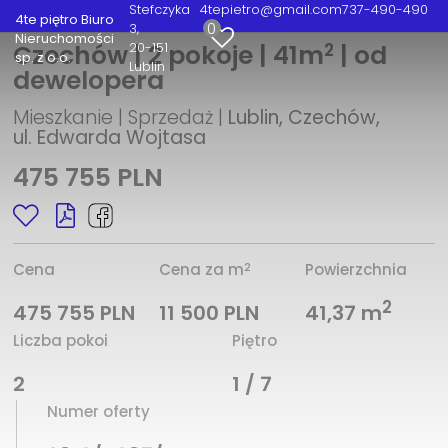
Stefczyka
4tepietro@gmail.com
737-490-490
4te piętro Biuro
0
3
Nieruchomości
2
20-151
Czechów | 2 pokoje | 41m
| od
sp. z o.o.
Lublin
dewelopera
Mieszkanie | Sprzedaż |
Lublin, Czechów,
ul. Edwarda Wojtasa
475 755 PLN
2
Cena
Cena za m
Powierzchnia
2
475 755 PLN
11 500 PLN
41,37 m
Liczba pokoi
Piętro
2
1 / 7
Numer oferty