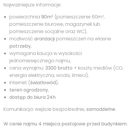
Najważniejsze informacje:
powierzchnia
90m²
(pomieszczenie 60m²,
pomieszczenie biurowe, magazynek lub
pomieszczenie socjalne oraz WC),
możliwość
aranżacji
pomieszczeń na własne
potrzeby
,
wymagana kaucja w wysokości
jednomiesięcznego najmu,
cena wynajmu:
3300 brutto
+ koszty mediów (CO,
energia elektryczna, woda, śmieci),
internet (
światłowód
),
teren ogrodzony
,
dostęp do biura 24h
.
Komunikacja: wejście bezpośrednie,
samodzielne
.
W cenie najmu 4 miejsca postojowe przed budynkiem.