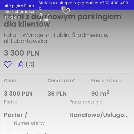
Stefczyka
4tepietro@gmail.com
737-490-490
4te piętro Biuro
0
3
Nieruchomości
20-151
Lokal z darmowym parkingiem
sp. z o.o.
Lublin
dla klientów
Lokal | Wynajem |
Lublin, Śródmieście,
ul. Lubartowska
3 300 PLN
2
Cena
Cena za m
Powierzchnia
2
3 300 PLN
36 PLN
90 m
Piętro
Przeznaczenie
Parter /
Handlowo/Usługowe
Numer oferty