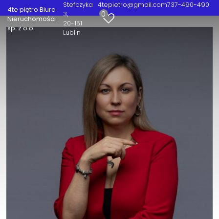
Stefczyka
4tepietro@gmail.com
737-490-490
4te piętro Biuro
0
3
Nieruchomości
20-151
sp. z o.o.
Lublin