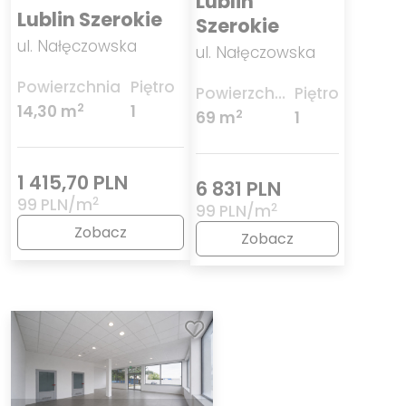
Lublin
Lublin Szerokie
Szerokie
ul. Nałęczowska
ul. Nałęczowska
Powierzchnia
Piętro
Powierzchnia
Piętro
2
14,30 m
1
2
69 m
1
1 415,70 PLN
6 831 PLN
2
99 PLN/m
2
99 PLN/m
Zobacz
Zobacz