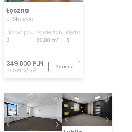
Łęczna
ul. Staszica
Liczba pokoi
Powierzchnia
Piętro
2
3
60,80 m
5
349 000 PLN
Zobacz
2
750 PLN/m