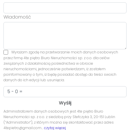
Wiadomość
Wyrażam zgodę na przetwarzanie moich danych osobowych
przez firmę 4te piętro Biuro Nieruchomości sp. z o.o. dla celów
związanych z działalnością pośrednictwa w obrocie
nieruchomościami, jednocześnie potwierdzam, iż zostałem
poinformowany o tym, iż będę posiadać dostęp do treści swoich
danych do ich edycji lub usunięcia.
Administratorem danych osobowych jest 4te piętro Biuro
Nieruchomości sp. z o.o. z siedzibą przy Stefczyka 3, 20-151 Lublin
(“Administrator”), z którym można się skontaktować przez adres
4tepietro@gmail.com…
czytaj więcej