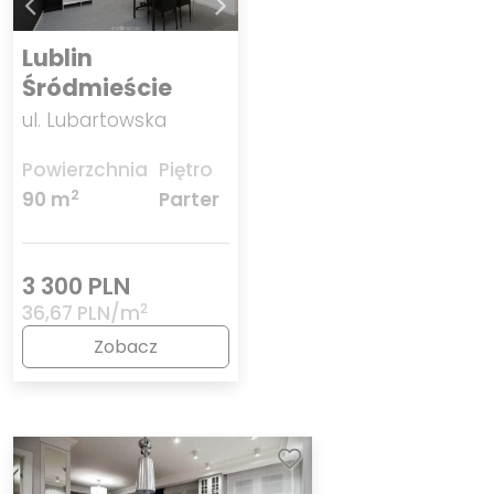
Lublin
Śródmieście
ul. Lubartowska
Powierzchnia
Piętro
2
90 m
Parter
3 300 PLN
2
36,67 PLN/m
Zobacz