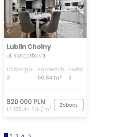
Lublin Choiny
ul. Koncertowa
Liczba pokoi
Powierzchnia
Piętro
2
3
60,84 m
2
820 000 PLN
Zobacz
2
14 135,44 PLN/m
1
2
3
4