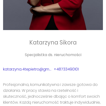
Katarzyna Sikora
Specjalistka ds. nieruchomości
katarzyna.4tepietro@gmail.com
+48733490101
Profesjonalna, komunikatywna i zawsze gotowa do
działania. W pracy stawia na rzetelność i
skuteczność, jednocześnie dbając o komfort swoich
klientów. Każdą nieruchomość traktuje indywidualnie,