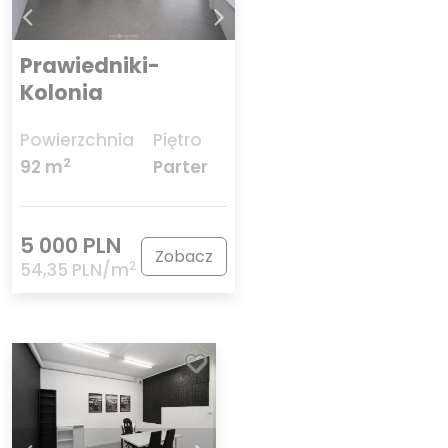
Prawiedniki-
Kolonia
Powierzchnia
Piętro
2
92 m
Parter
5 000 PLN
Zobacz
2
54,35 PLN/m