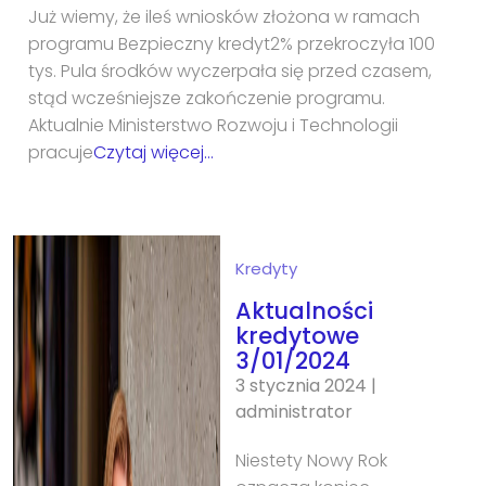
Już wiemy, że ileś wniosków złożona w ramach
programu Bezpieczny kredyt2% przekroczyła 100
tys. Pula środków wyczerpała się przed czasem,
stąd wcześniejsze zakończenie programu.
Aktualnie Ministerstwo Rozwoju i Technologii
pracuje
Czytaj więcej…
Kredyty
Aktualności
kredytowe
3/01/2024
3 stycznia 2024
|
administrator
Niestety Nowy Rok