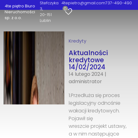
Stefczyka
4tepietro@gmail.com
737-490-490
4te piętro Biuro
0
3
Nieruchomości
20-151
sp. z o.o.
Lublin
Kredyty
Aktualności
kredytowe
14/02/2024
14 lutego 2024
|
administrator
1.Przedłuża się proces
legislacyjny odnośnie
wakacji kredytowych.
Pojawił się
wreszcie projekt ustawy,
a w nim następujące