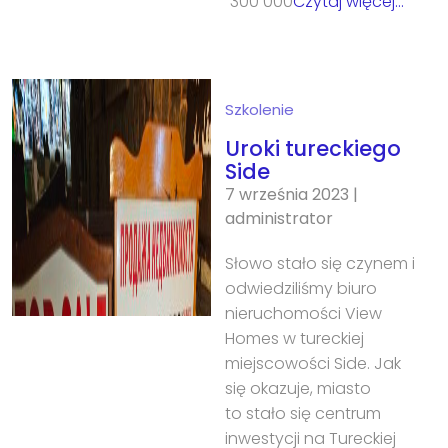
300 000
Czytaj więcej…
Szkolenie
Uroki tureckiego
Side
7 września 2023
|
administrator
Słowo stało się czynem i
odwiedziliśmy biuro
nieruchomości View
Homes w tureckiej
miejscowości Side. Jak
się okazuje, miasto
to stało się centrum
inwestycji na Tureckiej