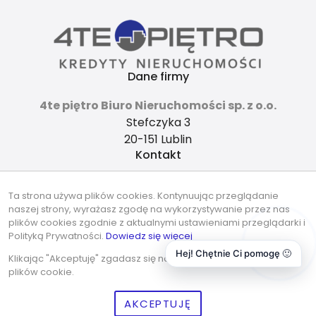
Dane firmy
4te piętro Biuro Nieruchomości sp. z o.o.
Stefczyka 3
20-151 Lublin
Kontakt
4tepietro@gmail.com
Ta strona używa plików cookies. Kontynuując przeglądanie
737-490-490
naszej strony, wyrażasz zgodę na wykorzystywanie przez nas
Znajdziesz nas tu
plików cookies zgodnie z aktualnymi ustawieniami przeglądarki i
Polityką Prywatności.
Dowiedz się więcej
Hej! Chętnie Ci pomogę 🙂
Klikając "Akceptuję" zgadasz się na wykorzystywanie przez nas
plików cookie.
© 2026 Wszystkie prawa zastrzeżone | Program dla biur
AKCEPTUJĘ
nieruchomości - asaricrm.com