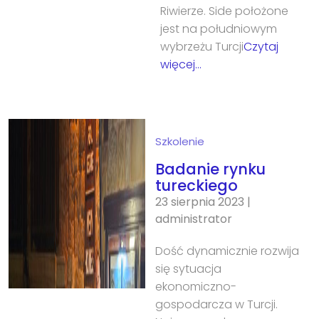
Riwierze. Side położone
jest na południowym
wybrzeżu Turcji
Czytaj
więcej…
Szkolenie
Badanie rynku
tureckiego
23 sierpnia 2023
|
administrator
Dość dynamicznie rozwija
się sytuacja
ekonomiczno-
gospodarcza w Turcji.