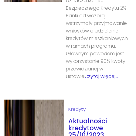
oznacza koniec
Bezpiecznego Kredytu 2%.
Banki od wczoraj
wstrzymały przyjmowanie
wniosków o udzielenie
kredytów mieszkaniowych
w ramach programu.
Głównym powodem jest
wykorzystanie 90% kwoty
przewidzianej w
ustawie
Czytaj więcej…
Kredyty
Aktualności
kredytowe
25/10/2023