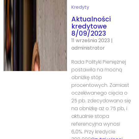
Kredyty
Aktualności
kredytowe
8/09/2023
11 września 2023
|
administrator
Rada Polityki Pieniężnej
postawiła na mocną
obniżkę stóp
procentowych. Zamiast
oczekiwanego cięcia o
25 pb. zdecydowano się
na obniżkę aż o 75 pb, i
aktualnie stopa
referencyjna wynosi
6,0%. Przy kredycie