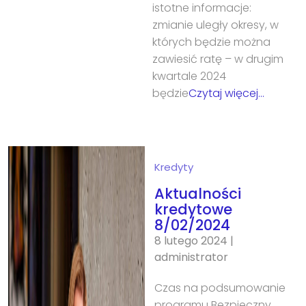
istotne informacje:
zmianie uległy okresy, w
których będzie można
zawiesić ratę – w drugim
kwartale 2024
będzie
Czytaj więcej…
Kredyty
Aktualności
kredytowe
8/02/2024
8 lutego 2024
|
administrator
Czas na podsumowanie
programu Bezpieczny