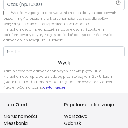
Wyrażam zgodę na przetwarzanie moich danych osobowych
przez firmę 4te piętro Biuro Nieruchomości sp. z o.o. dla celów
związanych z działalnością pośrednictwa w obrocie
nieruchomościami, jednocześnie potwierdzam, iż zostałem
poinformowany o tym, iż będę posiadać dostęp do treści swoich
danych do ich edycji lub usunięcia.
Administratorem danych osobowych jest 4te piętro Biuro
Nieruchomości sp. z o.o. z siedzibą przy Stefczyka 3, 20-151 Lublin
(“Administrator”), z którym można się skontaktować przez adres
4tepietro@gmail.com…
czytaj więcej
Lista Ofert
Popularne Lokalizacje
Nieruchomości
Warszawa
Mieszkania
Gdańsk