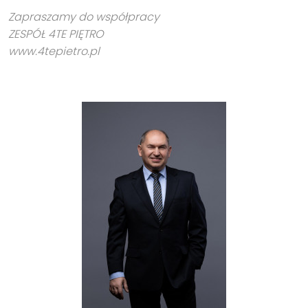
Zapraszamy do współpracy
ZESPÓŁ 4TE PIĘTRO
www.4tepietro.pl