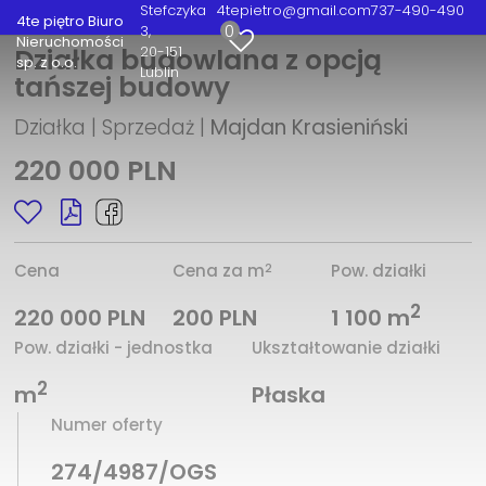
Stefczyka
4tepietro@gmail.com
737-490-490
4te piętro Biuro
0
3
Nieruchomości
20-151
Działka budowlana z opcją
sp. z o.o.
Lublin
tańszej budowy
Działka | Sprzedaż |
Majdan Krasieniński
220 000 PLN
2
Cena
Cena za m
Pow. działki
2
220 000 PLN
200 PLN
1 100 m
Pow. działki - jednostka
Ukształtowanie działki
2
m
Płaska
Numer oferty
274/4987/OGS