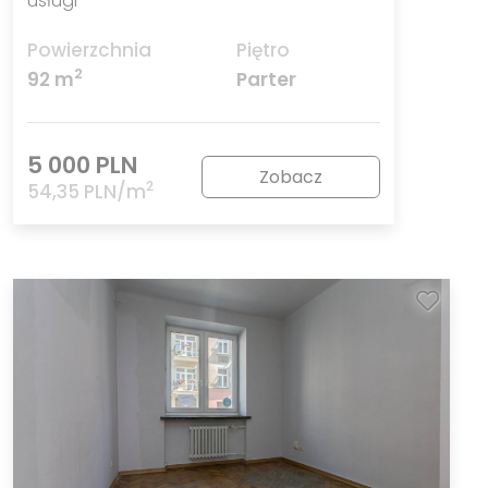
usługi
Powierzchnia
Piętro
2
92 m
Parter
5 000 PLN
Zobacz
2
54,35 PLN/m