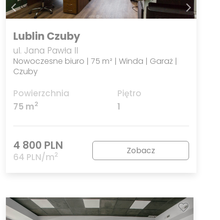
Lublin Czuby
ul. Jana Pawła II
Nowoczesne biuro | 75 m² | Winda | Garaż |
Czuby
Powierzchnia
Piętro
2
75 m
1
4 800 PLN
Zobacz
2
64 PLN/m