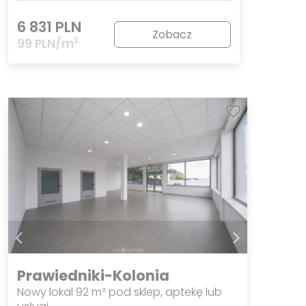
6 831 PLN
Zobacz
2
99 PLN/m
Prawiedniki-Kolonia
Nowy lokal 92 m² pod sklep, aptekę lub