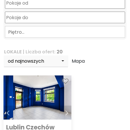
Piętro…
LOKALE
| Liczba ofert:
20
od najnowszych
Mapa
Lublin Czechów