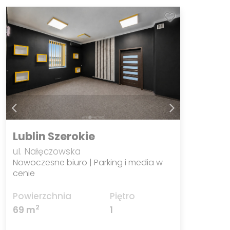
Lublin Szerokie
ul. Nałęczowska
Nowoczesne biuro | Parking i media w
cenie
Powierzchnia
Piętro
2
69 m
1