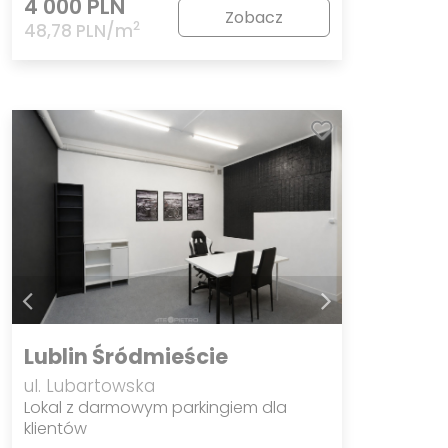
4 000 PLN
Zobacz
2
48,78 PLN/m
Lublin Śródmieście
ul. Lubartowska
Lokal z darmowym parkingiem dla
klientów