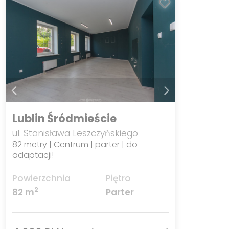
Lublin Śródmieście
ul. Stanisława Leszczyńskiego
82 metry | Centrum | parter | do
adaptacji!
Powierzchnia
Piętro
2
82 m
Parter