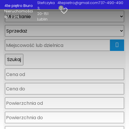
Stefczyka
4tepietro@gmail.com
737-490-490
4te piętro Biuro
0
3
Nieruchomości
20-151
sp. z o.o.
Lublin
mapa