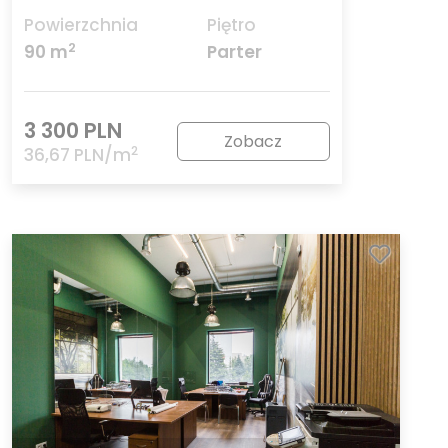
Powierzchnia
Piętro
2
90 m
Parter
3 300 PLN
Zobacz
2
36,67 PLN/m