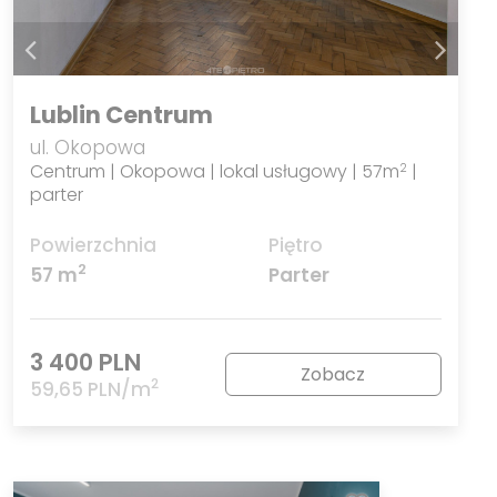
Lublin Centrum
ul. Okopowa
Centrum | Okopowa | lokal usługowy | 57m
|
2
parter
Powierzchnia
Piętro
2
57 m
Parter
3 400 PLN
Zobacz
2
59,65 PLN/m