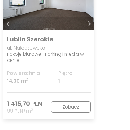
Lublin Szerokie
ul. Nałęczowska
Pokoje biurowe | Parking i media w
cenie
Powierzchnia
Piętro
2
14,30 m
1
1 415,70 PLN
Zobacz
2
99 PLN/m