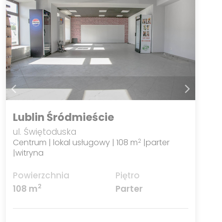
Lublin Śródmieście
ul. Świętoduska
Centrum | lokal usługowy | 108 m
|parter
2
|witryna
Powierzchnia
Piętro
2
108 m
Parter