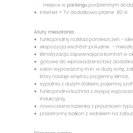
· miejsce w
parkingu
podziemnym doda
internet + TV dodatkowo płatne 80 zł.
Atuty mieszkania:
funkcjonalny rozkład pomieszczeń – idea
ekspozycja wschód–południe – mieszkan
klimatyzacja zapewniająca komfort w okr
gotowe do wprowadzenia bez dodatko
salon wyposażony m.in. w dużą sofę, 
który nadaje wnętrzu przyjemny klimat,
sypialnia z dużym łóżkiem, pojemną sza
funkcjonalna kuchnia z wyspą wyposażon
indukcyjną,
nowoczesna łazienka z prysznicem typu w
przestronny balkon z widokiem na zabu