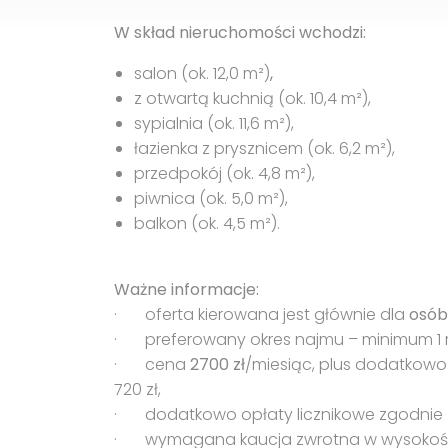
W skład nieruchomości wchodzi:
salon (ok. 12,0 m²)
,
z otwartą kuchnią (ok. 10,4 m²),
sypialnia (ok. 11,6 m²),
łazienka z prysznicem (ok. 6,2 m²),
przedpokój (ok. 4,8 m²),
piwnica (ok. 5,0 m²),
balkon (ok. 4,5 m²).
Ważne informacje:
· oferta kierowana jest głównie dla
osób
· preferowany okres najmu – minimum 1 r
· cena
2700 zł
/miesiąc, plus dodatkowo
720 zł,
· dodatkowo opłaty licznikowe zgodnie 
· wymagana kaucja zwrotna w wysokości