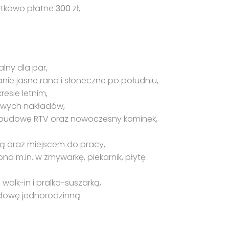
tkowo płatne
300
zł,
lny dla par,
ie jasne rano i słoneczne po południu,
esie letnim,
wych nakładów,
zabudowę RTV oraz nowoczesny kominek,
fą oraz miejscem do pracy,
a m.in. w zmywarkę, piekarnik, płytę
alk-in i pralko-suszarką,
dowę jednorodzinną.