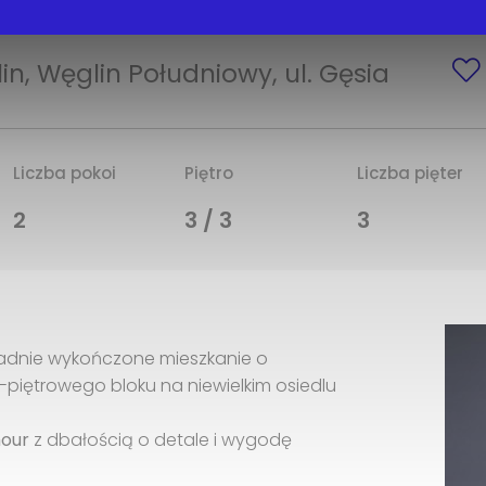
lin, Węglin Południowy, ul. Gęsia
Liczba pokoi
Piętro
Liczba pięter
2
3 / 3
3
ładnie wykończone mieszkanie o
-piętrowego bloku na niewielkim osiedlu
mour
z dbałością o detale i wygodę