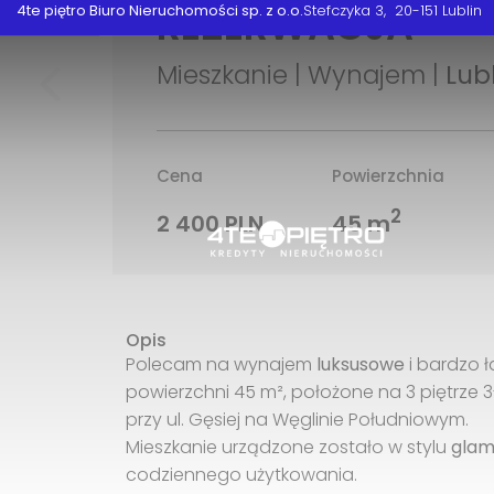
REZERWACJA
4te piętro Biuro Nieruchomości sp. z o.o.
Stefczyka 3
20-151 Lublin
Mieszkanie | Wynajem |
Lub
Cena
Powierzchnia
2
2 400 PLN
45 m
Opis
Polecam na wynajem
luksusowe
i bardzo 
powierzchni 45 m², położone na 3 piętrze 3
przy ul. Gęsiej na Węglinie Południowym.
Mieszkanie urządzone zostało w stylu
gla
codziennego użytkowania.