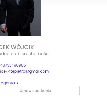
CEK WÓJCIK
adca ds. nieruchomości
48733490965
acek.4tepietro@gmail.com
il agenta
Umów spotkanie