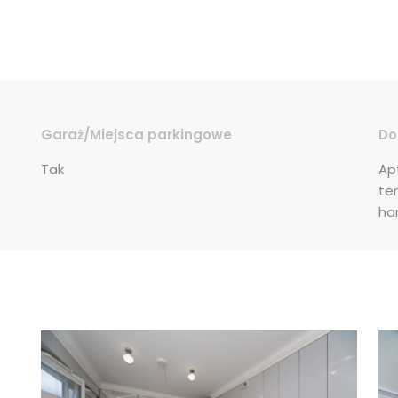
Garaż/Miejsca parkingowe
Do
Tak
Ap
te
ha