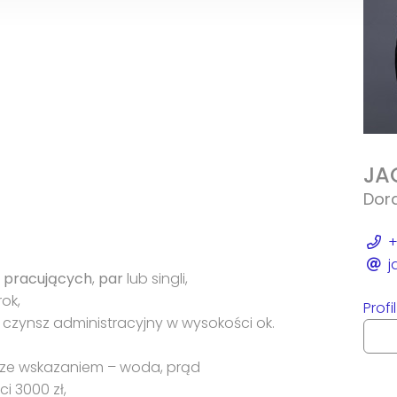
JA
Dor
+
j
 pracujących
,
par
lub singli,
ok,
Prof
 czynsz administracyjny w wysokości ok.
ze wskazaniem – woda, prąd
 3000 zł,