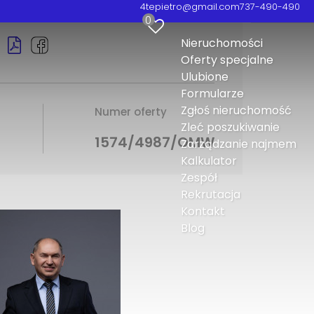
4tepietro@gmail.com
737-490-490
0
Nieruchomości
Oferty specjalne
Ulubione
Formularze
Zgłoś nieruchomość
Numer oferty
Zleć poszukiwanie
1574/4987/OMW
Zarządzanie najmem
Kalkulator
Zespół
Rekrutacja
Kontakt
Blog