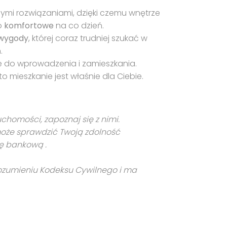
ymi rozwiązaniami, dzięki czemu wnętrze
zo
komfortowe
na co dzień.
wygody
, której coraz trudniej szukać w
.
we do wprowadzenia i zamieszkania.
to mieszkanie jest właśnie dla Ciebie.
homości, zapoznaj się z nimi.
że sprawdzić Twoją zdolność
ę bankową .
 rozumieniu Kodeksu Cywilnego i ma