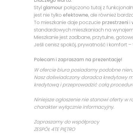
Dlaczego warto:
Styl
glamour
połączono tutaj z funkcjonaln
jest nie tylko
efektowne
, ale również bard
To mieszkanie daje poczucie
przestrzeni
i
standardowych mieszkaniach na wynajem
Mieszkanie jest zadbane, przytulne, goto
Jeśli cenisz spokój, prywatność i komfort – 
Polecam i zapraszam na prezentację!
W ofercie biura posiadamy podobne nieruc
Nasz doświadczony doradca kredytowy mo
kredytową i przeprowadzić całą procedur
Niniejsze ogłoszenie nie stanowi oferty w
charakter wyłącznie informacyjny.
Zapraszamy do współpracy
ZESPÓŁ 4TE PIĘTRO