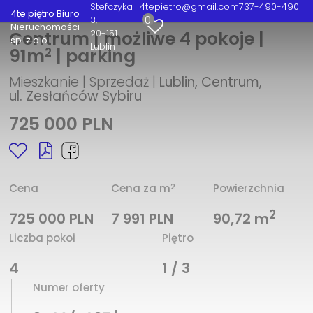
Stefczyka
4tepietro@gmail.com
737-490-490
4te piętro Biuro
0
3
Nieruchomości
20-151
Centrum | możliwe 4 pokoje |
sp. z o.o.
Lublin
2
91m
| parking
Mieszkanie | Sprzedaż |
Lublin, Centrum,
ul. Zesłańców Sybiru
725 000 PLN
2
Cena
Cena za m
Powierzchnia
2
725 000 PLN
7 991 PLN
90,72 m
Liczba pokoi
Piętro
4
1 / 3
Numer oferty