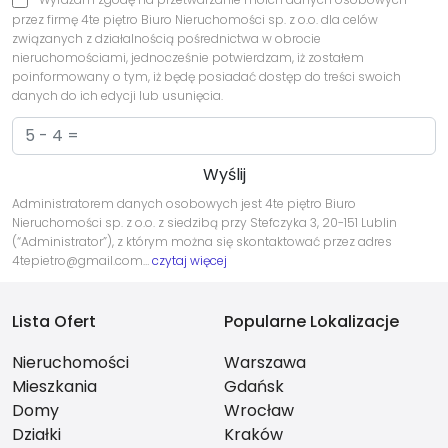
przez firmę 4te piętro Biuro Nieruchomości sp. z o.o. dla celów
związanych z działalnością pośrednictwa w obrocie
nieruchomościami, jednocześnie potwierdzam, iż zostałem
poinformowany o tym, iż będę posiadać dostęp do treści swoich
danych do ich edycji lub usunięcia.
Administratorem danych osobowych jest 4te piętro Biuro
Nieruchomości sp. z o.o. z siedzibą przy Stefczyka 3, 20-151 Lublin
(“Administrator”), z którym można się skontaktować przez adres
4tepietro@gmail.com…
czytaj więcej
Lista Ofert
Popularne Lokalizacje
Nieruchomości
Warszawa
Mieszkania
Gdańsk
Domy
Wrocław
Działki
Kraków