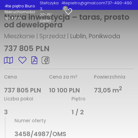
Stefczyka
4tepietro@gmail.com
737-490-490
4te piętro Biuro
0
3
Nieruchomości
20-151
Nowa inwestycja – taras, prosto
sp. z o.o.
Lublin
od dewelopera
Mieszkanie | Sprzedaż |
Lublin, Ponikwoda
737 805 PLN
2
Cena
Cena za m
Powierzchnia
2
737 805 PLN
10 100 PLN
73,05 m
Liczba pokoi
Piętro
3
1 / 2
Numer oferty
3458/4987/OMS