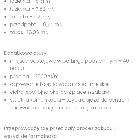
łazienka – 8,61 m²
łazienka – 7,82 m²,
toaleta – 2,21 m²,
przedpokój – 8,74 m²,
taras- 18,05 m².
Dodatkowe atuty:
miejsce postojowe w parkingu podziemnym – 40
000 zł
piwnica – 3000 zł/m²
ogrzewanie i ciepła woda z sieci miejskiej
cicha, spokojna okolica z placem zabaw
świetna komunikacja – szybki dojazd do centrum
zarówno autem, jak i komunikacją miejską
Przeprowadzę Cię przez cały proces zakupu i
wszystkie formalności.