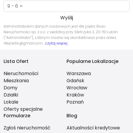
Administratorem danych osobowych jest 4te piętro Biuro
Nieruchomości sp. z o.o. z siedzibą przy Stefczyka 3, 20-151 Lublin
(“Administrator”), z którym można się skontaktować przez adres
4tepietro@gmail.com…
czytaj więcej
Lista Ofert
Popularne Lokalizacje
Nieruchomości
Warszawa
Mieszkania
Gdańsk
Domy
Wrocław
Działki
Kraków
Lokale
Poznań
Oferty specjalne
Formularze
Blog
Zgłoś nieruchomość
Aktualności kredytowe