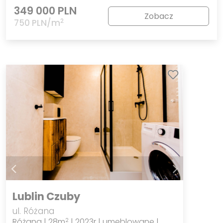
349 000 PLN
Zobacz
2
750 PLN/m
Lublin Czuby
ul. Różana
Różana | 28m
| 2023r | umeblowane |
2