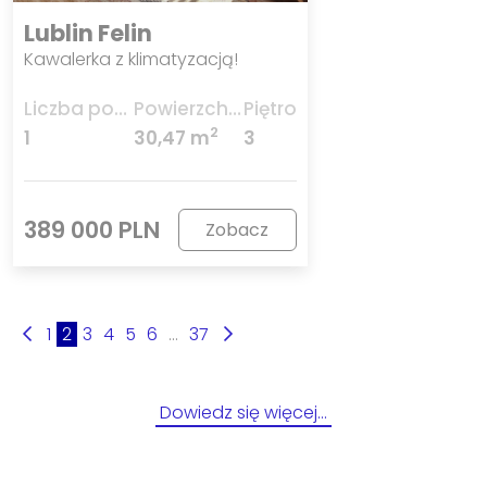
Lublin Felin
Kawalerka z klimatyzacją!
Liczba pokoi
Powierzchnia
Piętro
2
1
30,47 m
3
389 000 PLN
Zobacz
1
2
3
4
5
6
...
37
Dowiedz się więcej…