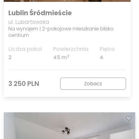
Lublin Śródmieście
ul. Lubartowska
Na wynajem | 2-pokojowe mieszkanie blisko
centrum
Liczba pokoi
Powierzchnia
Piętro
2
2
45 m
4
3 250 PLN
Zobacz