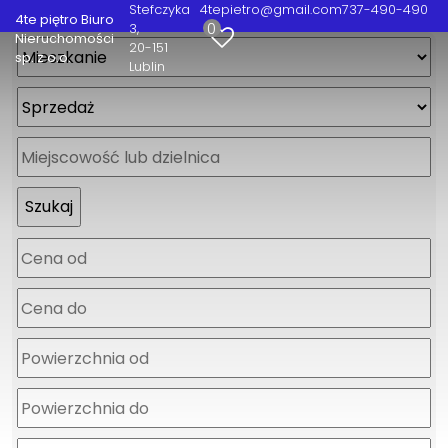
Stefczyka
4tepietro@gmail.com
737-490-490
4te piętro Biuro
0
3
Nieruchomości
20-151
sp. z o.o.
Lublin