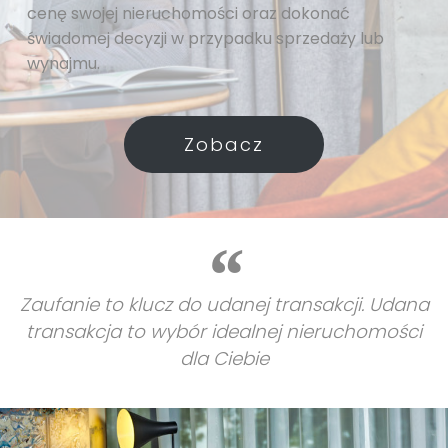
cenę swojej nieruchomości oraz dokonać
świadomej decyzji w przypadku sprzedaży lub
wynajmu.
Zobacz
Zaufanie to klucz do udanej transakcji. Udana
transakcja to wybór idealnej nieruchomości
dla Ciebie