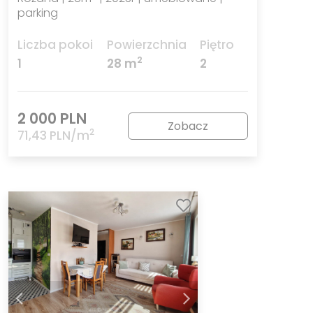
parking
Liczba pokoi
Powierzchnia
Piętro
2
1
28 m
2
2 000 PLN
Zobacz
2
71,43 PLN/m