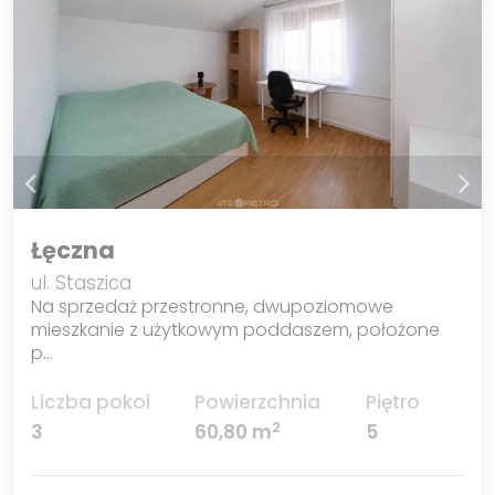
Łęczna
ul. Staszica
Na sprzedaż przestronne, dwupoziomowe
mieszkanie z użytkowym poddaszem, położone
p…
Liczba pokoi
Powierzchnia
Piętro
2
3
60,80 m
5