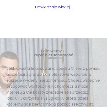
Dowiedz się więcej…
Pomożemy Ci
kupić nieruchomość
Jeśli kwestia finansowania spędza Ci sen z powiek,
nasze biuro oferuje kompleksowe wsparcie w
zakresie wyceny nieruchomości. Chcesz wstępnie
oszacować wartość nieruchomości, a może
interesują Cię koszty związane ze sprzedażą
lokalu? Skorzystaj z usługi kalkulatora, dzięki
któremu nasi klienci mogą poznać rzeczywistą