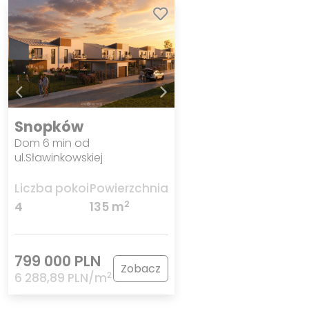
Snopków
Dom 6 min od
ul.Sławinkowskiej
Liczba pokoi
Powierzchnia
2
4
135 m
799 000 PLN
Zobacz
2
6 288,89 PLN/m