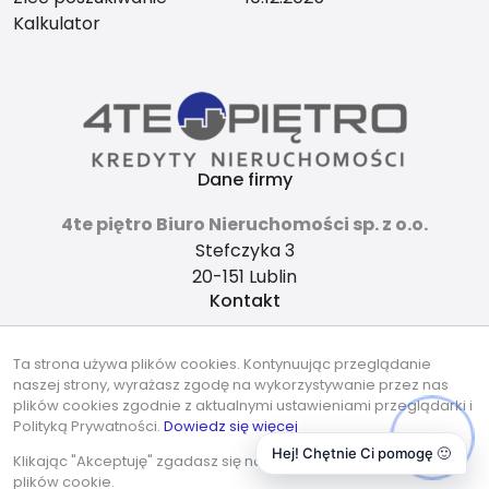
Kalkulator
Dane firmy
4te piętro Biuro Nieruchomości sp. z o.o.
Stefczyka 3
20-151 Lublin
Kontakt
4tepietro@gmail.com
Ta strona używa plików cookies. Kontynuując przeglądanie
737-490-490
naszej strony, wyrażasz zgodę na wykorzystywanie przez nas
Znajdziesz nas tu
plików cookies zgodnie z aktualnymi ustawieniami przeglądarki i
Polityką Prywatności.
Dowiedz się więcej
Hej! Chętnie Ci pomogę 🙂
Klikając "Akceptuję" zgadasz się na wykorzystywanie przez nas
plików cookie.