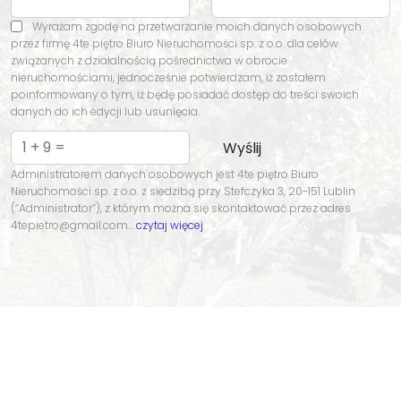
Wyrażam zgodę na przetwarzanie moich danych osobowych
przez firmę 4te piętro Biuro Nieruchomości sp. z o.o. dla celów
związanych z działalnością pośrednictwa w obrocie
nieruchomościami, jednocześnie potwierdzam, iż zostałem
poinformowany o tym, iż będę posiadać dostęp do treści swoich
danych do ich edycji lub usunięcia.
Administratorem danych osobowych jest 4te piętro Biuro
Nieruchomości sp. z o.o. z siedzibą przy Stefczyka 3, 20-151 Lublin
(“Administrator”), z którym można się skontaktować przez adres
4tepietro@gmail.com…
czytaj więcej