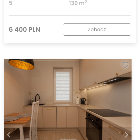
2
5
130 m
6 400 PLN
Zobacz