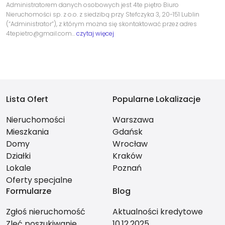
Administratorem danych osobowych jest 4te piętro Biuro
Nieruchomości sp. z o.o. z siedzibą przy Stefczyka 3, 20-151 Lublin
(“Administrator”), z którym można się skontaktować przez adres
4tepietro@gmail.com…
czytaj więcej
Lista Ofert
Popularne Lokalizacje
Nieruchomości
Warszawa
Mieszkania
Gdańsk
Domy
Wrocław
Działki
Kraków
Lokale
Poznań
Oferty specjalne
Formularze
Blog
Zgłoś nieruchomość
Aktualności kredytowe
Zleć poszukiwanie
10.12.2025