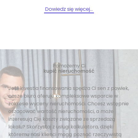
Dowiedz się więcej…
Pomożemy Ci
kupić nieruchomość
Jeśli kwestia finansowania spędza Ci sen z powiek,
nasze biuro oferuje kompleksowe wsparcie w
zakresie wyceny nieruchomości. Chcesz wstępnie
oszacować wartość nieruchomości, a może
interesują Cię koszty związane ze sprzedażą
lokalu? Skorzystaj z usługi kalkulatora, dzięki
któremu nasi klienci mogą poznać rzeczywistą