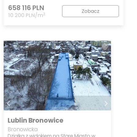
658 116 PLN
Zobacz
2
10 200 PLN/m
Lublin Bronowice
Bronowicka
Działka z widokiem na Stare Miasto w