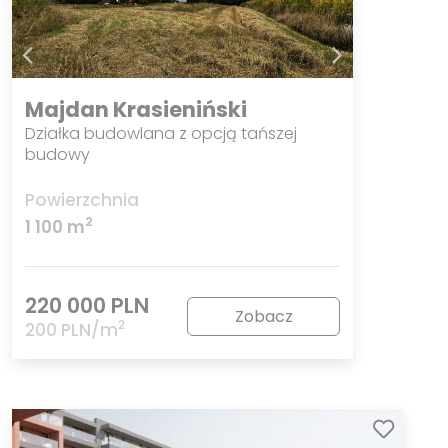
Majdan Krasieniński
Działka budowlana z opcją tańszej
budowy
Powierzchnia
2
1 100 m
220 000 PLN
Zobacz
2
200 PLN/m