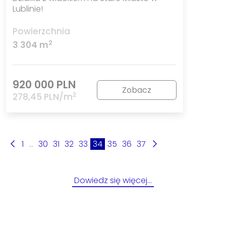
Lublinie!
Powierzchnia
2
3 304 m
920 000 PLN
Zobacz
2
278,45 PLN/m
1
...
30
31
32
33
34
35
36
37
Dowiedz się więcej…