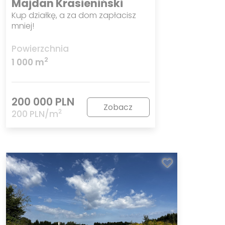
Majdan Krasieniński
Kup działkę, a za dom zapłacisz
mniej!
Powierzchnia
2
1 000 m
200 000 PLN
Zobacz
2
200 PLN/m