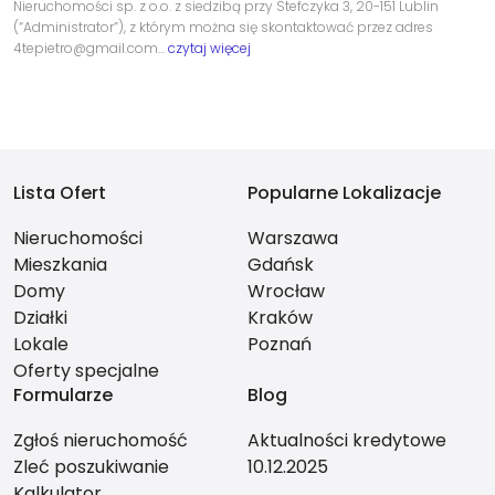
Nieruchomości sp. z o.o. z siedzibą przy Stefczyka 3, 20-151 Lublin
(“Administrator”), z którym można się skontaktować przez adres
4tepietro@gmail.com…
czytaj więcej
Lista Ofert
Popularne Lokalizacje
Nieruchomości
Warszawa
Mieszkania
Gdańsk
Domy
Wrocław
Działki
Kraków
Lokale
Poznań
Oferty specjalne
Formularze
Blog
Zgłoś nieruchomość
Aktualności kredytowe
Zleć poszukiwanie
10.12.2025
Kalkulator