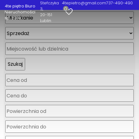
Stefczyka
4tepietro@gmail.com
737-490-490
4te piętro Biuro
0
3
Nieruchomości
20-151
sp. z o.o.
Lublin