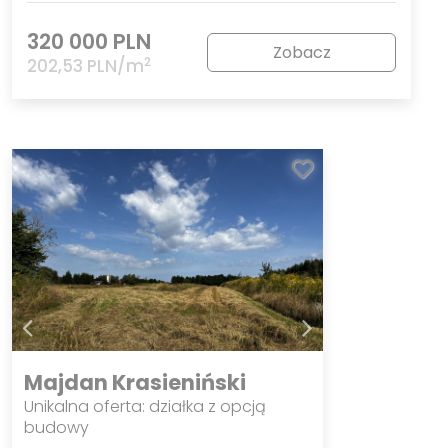
320 000 PLN
Zobacz
2
202,53 PLN/m
Majdan Krasieniński
Unikalna oferta: działka z opcją
budowy