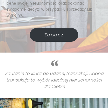
cenę swojej nieruchomości oraz dokonać
świadomej decyzji w przypadku sprzedaży lub
wynajmu.
Zobacz
Zaufanie to klucz do udanej transakcji. Udana
transakcja to wybór idealnej nieruchomości
dla Ciebie