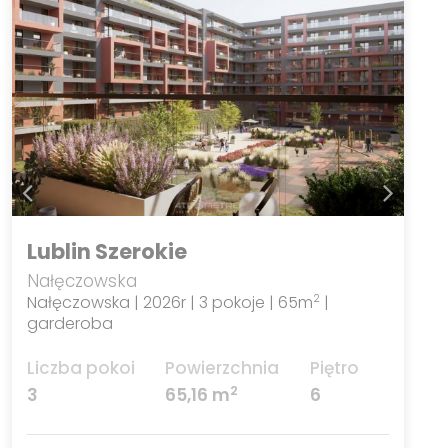
Lublin Szerokie
Nałęczowska
Nałęczowska | 2026r | 3 pokoje | 65m
|
2
garderoba
Liczba pokoi
Powierzchnia
Piętro
2
3
65,16 m
6