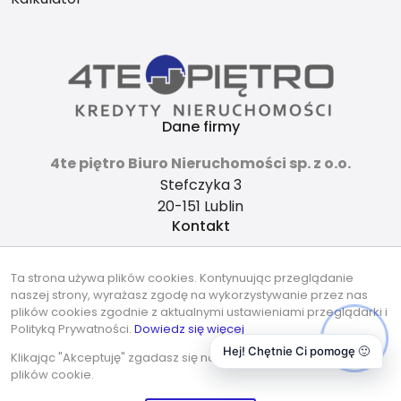
Dane firmy
4te piętro Biuro Nieruchomości sp. z o.o.
Stefczyka 3
20-151 Lublin
Kontakt
4tepietro@gmail.com
Ta strona używa plików cookies. Kontynuując przeglądanie
737-490-490
naszej strony, wyrażasz zgodę na wykorzystywanie przez nas
Znajdziesz nas tu
plików cookies zgodnie z aktualnymi ustawieniami przeglądarki i
Polityką Prywatności.
Dowiedz się więcej
Hej! Chętnie Ci pomogę 🙂
Klikając "Akceptuję" zgadasz się na wykorzystywanie przez nas
plików cookie.