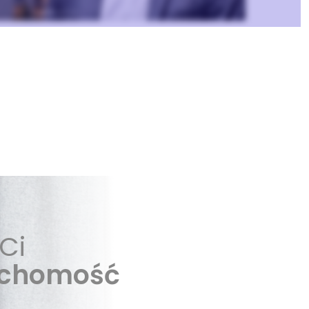
Ci
uchomość