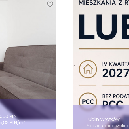
000 PLN
Lublin Wrotków
2
5,83 PLN/m
Mieszkanie od deweloper