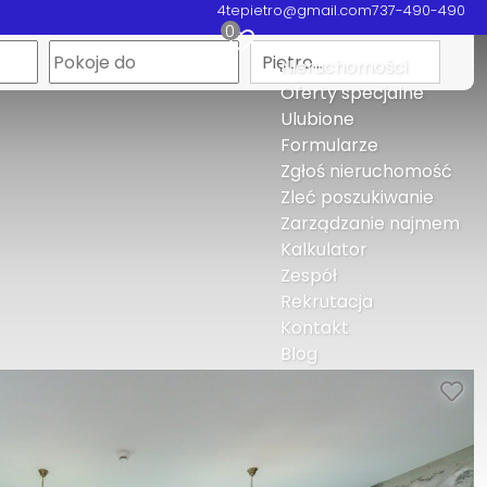
4tepietro@gmail.com
737-490-490
0
Piętro…
Nieruchomości
Oferty specjalne
Ulubione
Formularze
Zgłoś nieruchomość
Zleć poszukiwanie
Zarządzanie najmem
Kalkulator
Zespół
Rekrutacja
Kontakt
Blog