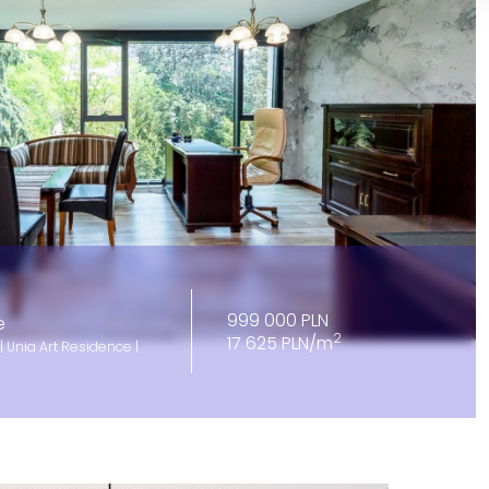
999 000 PLN
e
2
17 625 PLN/m
Unia Art Residence |