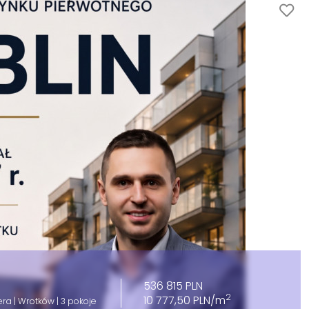
536 815 PLN
2
10 777,50 PLN/m
a | Wrotków | 3 pokoje