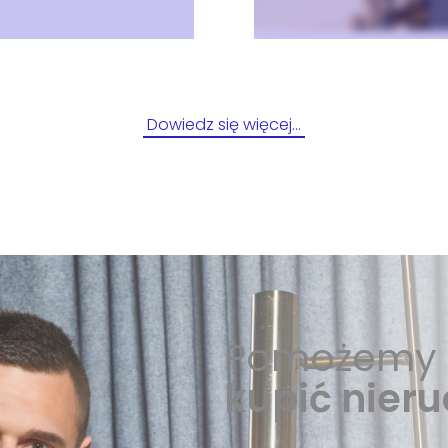
Dowiedz się więcej…
Pomożemy 
kupić nier