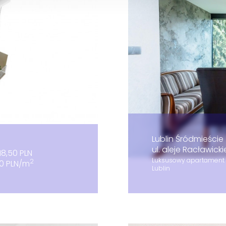
Lublin Śródmieście
ul. aleje Racławicki
118,50 PLN
Luksusowy apartament | 
2
50 PLN/m
Lublin