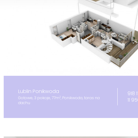
Lublin Ponikwoda
918 
2
Gotowe, 3 pokoje, 77m
, Ponikwoda, taras na
11 9
dachu