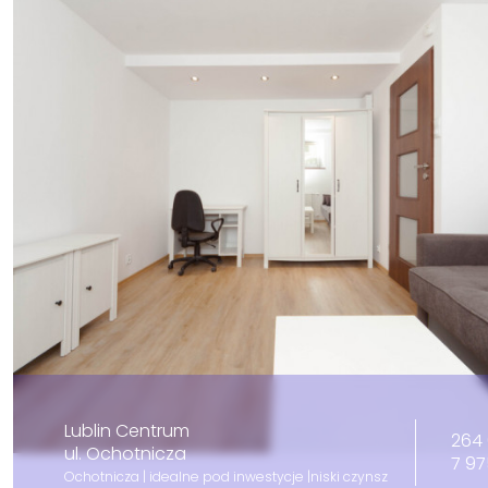
Lublin Centrum
264 
ul. Ochotnicza
7 97
Ochotnicza | idealne pod inwestycje |niski czynsz