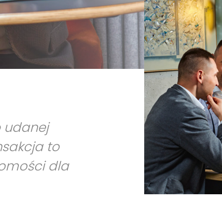
o udanej
nsakcja to
homości dla