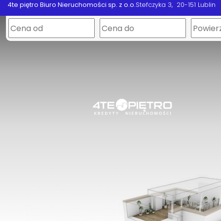
4te piętro Biuro Nieruchomości sp. z o.o.
Stefczyka 3
20-151 Lublin