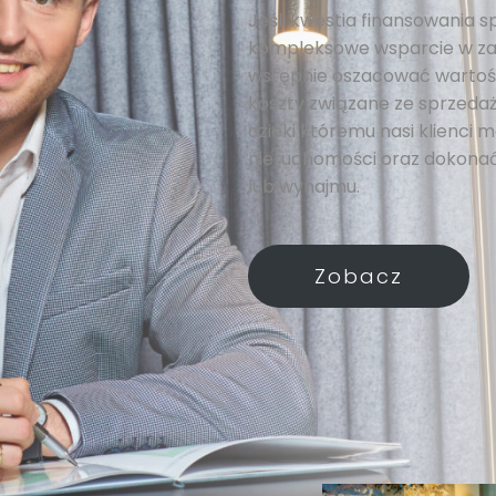
Jeśli kwestia finansowania s
kompleksowe wsparcie w za
wstępnie oszacować wartość
koszty związane ze sprzedażą
dzięki któremu nasi klienci
nieruchomości oraz dokonać
lub wynajmu.
Zobacz