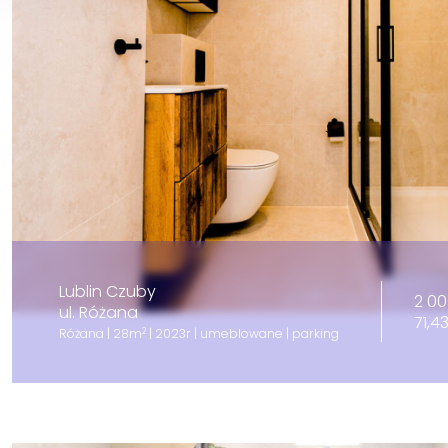
Lublin Czuby
2 00
ul. Różana
71,4
2
Różana | 28m
| 2023r | umeblowane | parking