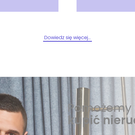
Dowiedz się więcej…
Pomożemy 
kupić nier