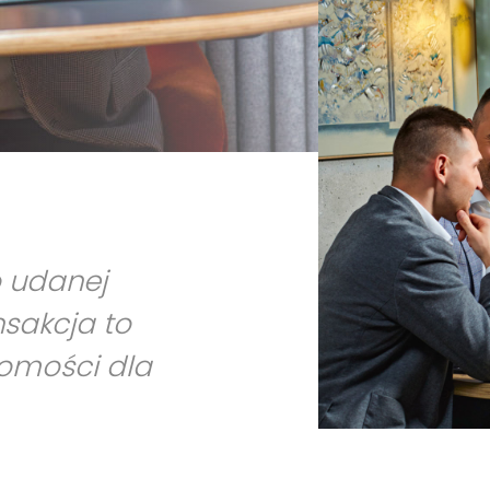
o udanej
nsakcja to
homości dla