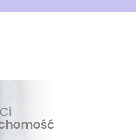
Ci
uchomość