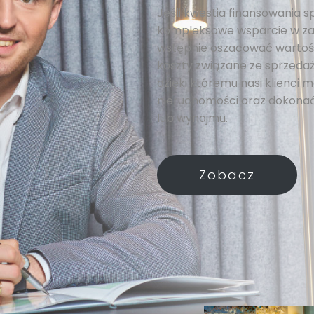
Jeśli kwestia finansowania s
kompleksowe wsparcie w za
wstępnie oszacować wartość
koszty związane ze sprzedażą
dzięki któremu nasi klienci
nieruchomości oraz dokonać
lub wynajmu.
Zobacz