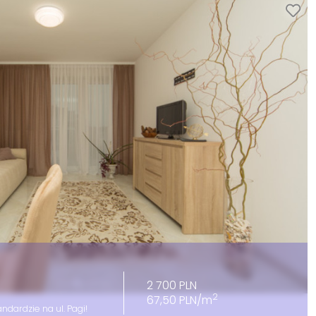
2 700 PLN
2
67,50 PLN/m
ndardzie na ul. Pagi!