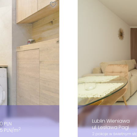
Lublin Wieniawa
0 PLN
ul. Lesława Pagi
2
5 PLN/m
2 pokoje w świetnym sta