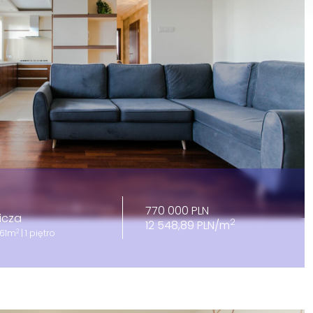
770 000 PLN
icza
2
12 548,89 PLN/m
2
 61m
| 1 piętro