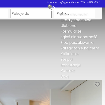
4tepietro@gmail.com
737-490-490
0
Piętro…
Nieruchomości
Oferty specjalne
Ulubione
Formularze
Zgłoś nieruchomość
Zleć poszukiwanie
Zarządzanie najmem
Kalkulator
Zespół
Rekrutacja
Kontakt
Blog