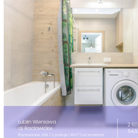
Lublin Wieniawa
2 60
al. Racławickie
54,5
2
Racławickie 28A | 2 pokoje | 41m
| od września