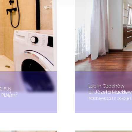
Lublin Czechów
0 PLN
ul. Józefa Mackiew
2
3 PLN/m
Mackiewicza | 3 pokoje |