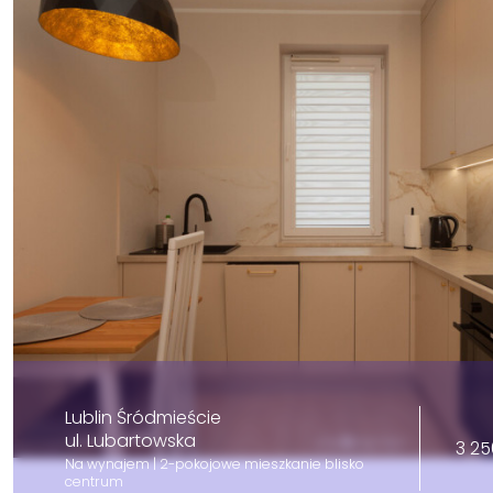
Lublin Śródmieście
ul. Lubartowska
3 25
Na wynajem | 2-pokojowe mieszkanie blisko
centrum