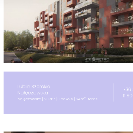
Lublin Szerokie
736 
Nałęczowska
11 5
2
Nałęczowska | 2026r | 3 pokoje | 64m
| taras