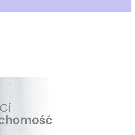
Ci
uchomość