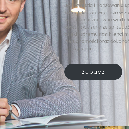
Jeśli kwestia finansowania s
kompleksowe wsparcie w za
wstępnie oszacować wartość
koszty związane ze sprzedażą
dzięki któremu nasi klienci
nieruchomości oraz dokonać
lub wynajmu.
Zobacz