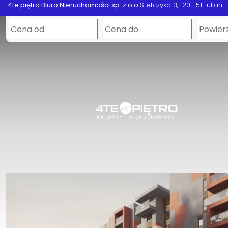
4te piętro Biuro Nieruchomości sp. z o.o.
Stefczyka 3
20-151 Lublin