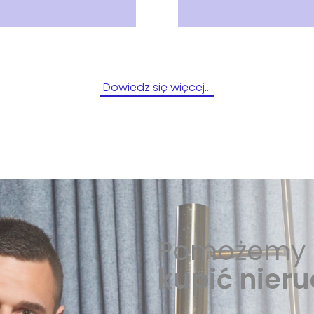
Dowiedz się więcej…
Pomożemy 
kupić nier