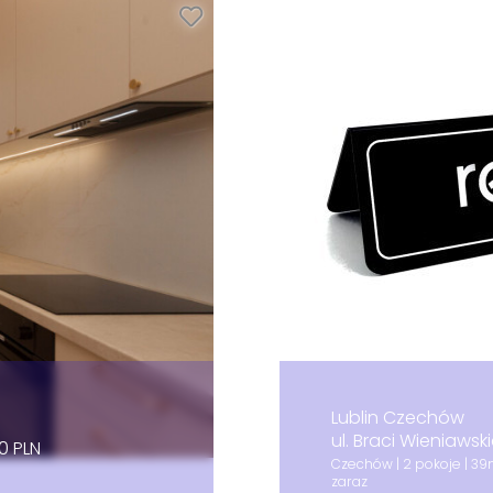
Lublin Czechów
ul. Braci Wieniawsk
0 PLN
Czechów | 2 pokoje | 3
zaraz