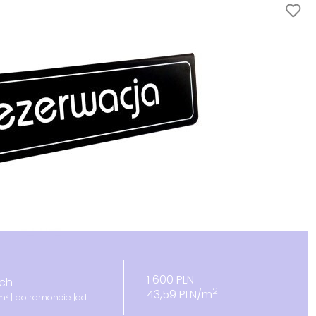
1 600 PLN
ich
2
43,59 PLN/m
2
9m
| po remoncie |od