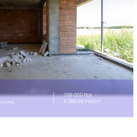
799 000 PLN
2
6 288,89 PLN/m
kowskiej