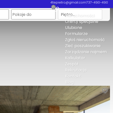
4tepietro@gmail.com
737-490-490
0
Piętro…
Nieruchomości
Oferty specjalne
Ulubione
Formularze
Zgłoś nieruchomość
Zleć poszukiwanie
Zarządzanie najmem
Kalkulator
Zespół
Rekrutacja
Kontakt
Blog