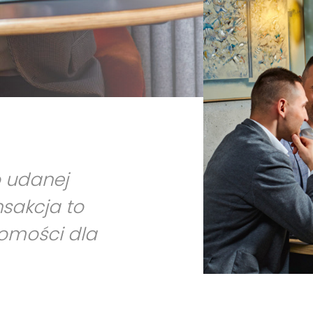
o udanej
nsakcja to
homości dla