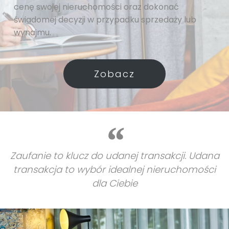
cenę swojej nieruchomości oraz dokonać
świadomej decyzji w przypadku sprzedaży lub
wynajmu.
Zobacz
Zaufanie to klucz do udanej transakcji. Udana
transakcja to wybór idealnej nieruchomości
dla Ciebie