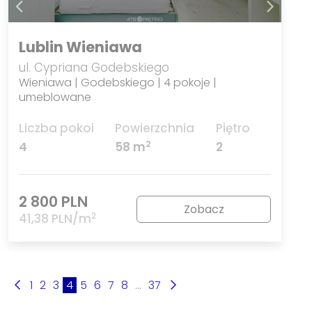
Lublin Wieniawa
ul. Cypriana Godebskiego
Wieniawa | Godebskiego | 4 pokoje |
umeblowane
Liczba pokoi
Powierzchnia
Piętro
2
4
58 m
2
2 800 PLN
Zobacz
2
41,38 PLN/m
1
2
3
4
5
6
7
8
...
37