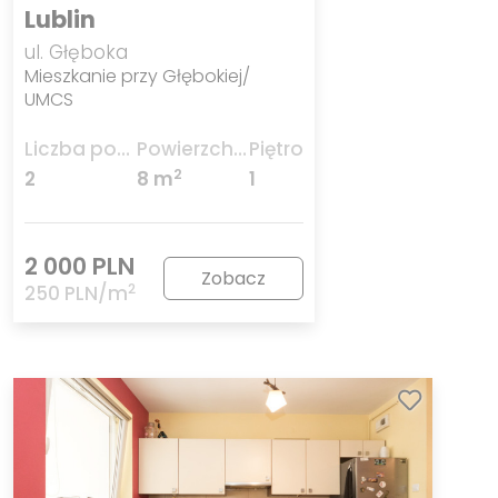
Lublin
ul. Głęboka
Mieszkanie przy Głębokiej/
UMCS
Liczba pokoi
Powierzchnia
Piętro
2
2
8 m
1
2 000 PLN
Zobacz
2
250 PLN/m