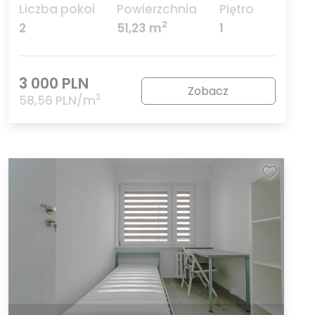
Liczba pokoi
Powierzchnia
Piętro
2
2
51,23 m
1
3 000 PLN
Zobacz
2
58,56 PLN/m