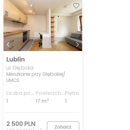
Lublin
ul. Głęboka
Mieszkanie przy Głębokiej/
UMCS
Liczba pokoi
Powierzchnia
Piętro
2
1
17 m
1
2 500 PLN
Zobacz
2