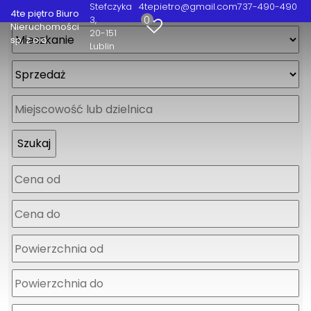
Stefczyka
4tepietro@gmail.com
737-490-490
4te piętro Biuro
0
3
Nieruchomości
20-151
sp. z o.o.
Lublin