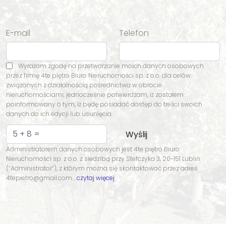
E-mail
Telefon
Wyrażam zgodę na przetwarzanie moich danych osobowych
przez firmę 4te piętro Biuro Nieruchomości sp. z o.o. dla celów
związanych z działalnością pośrednictwa w obrocie
nieruchomościami, jednocześnie potwierdzam, iż zostałem
poinformowany o tym, iż będę posiadać dostęp do treści swoich
danych do ich edycji lub usunięcia.
Administratorem danych osobowych jest 4te piętro Biuro
Nieruchomości sp. z o.o. z siedzibą przy Stefczyka 3, 20-151 Lublin
(“Administrator”), z którym można się skontaktować przez adres
4tepietro@gmail.com…
czytaj więcej