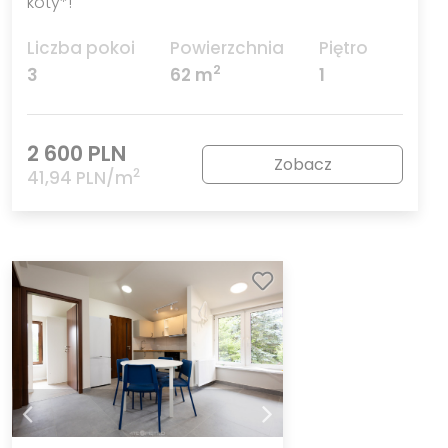
koty*!
Liczba pokoi
Powierzchnia
Piętro
2
3
62 m
1
2 600 PLN
Zobacz
2
41,94 PLN/m