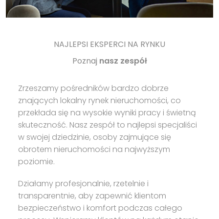
NAJLEPSI EKSPERCI NA RYNKU
Poznaj
nasz zespół
Zrzeszamy pośredników bardzo dobrze
znających lokalny rynek nieruchomości, co
przekłada się na wysokie wyniki pracy i świetną
skuteczność. Nasz zespół to najlepsi specjaliści
w swojej dziedzinie, osoby zajmujące się
obrotem nieruchomości na najwyższym
poziomie.
Działamy profesjonalnie, rzetelnie i
transparentnie, aby zapewnić klientom
bezpieczeństwo i komfort podczas całego