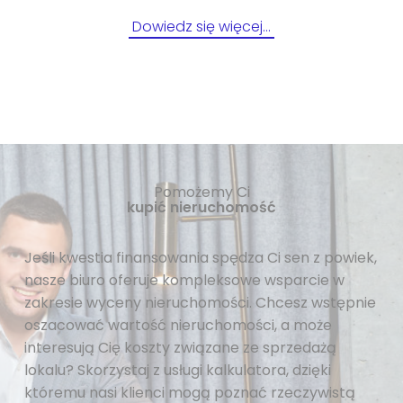
Dowiedz się więcej…
Pomożemy Ci
kupić nieruchomość
Jeśli kwestia finansowania spędza Ci sen z powiek,
nasze biuro oferuje kompleksowe wsparcie w
zakresie wyceny nieruchomości. Chcesz wstępnie
oszacować wartość nieruchomości, a może
interesują Cię koszty związane ze sprzedażą
lokalu? Skorzystaj z usługi kalkulatora, dzięki
któremu nasi klienci mogą poznać rzeczywistą