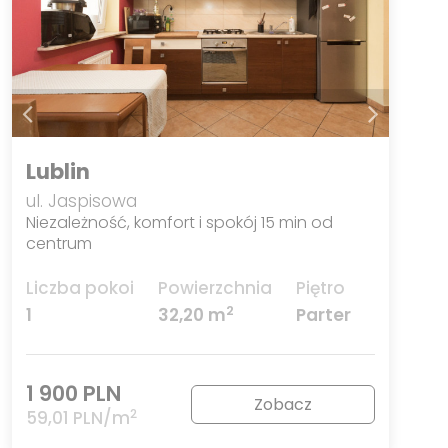
Lublin
ul. Jaspisowa
Niezależność, komfort i spokój 15 min od
centrum
Liczba pokoi
Powierzchnia
Piętro
2
1
32,20 m
Parter
1 900 PLN
Zobacz
2
59,01 PLN/m