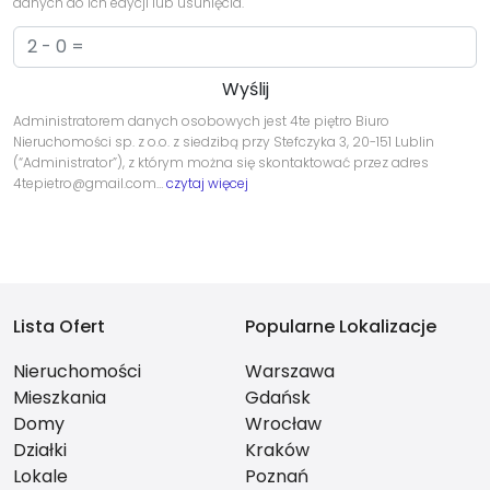
danych do ich edycji lub usunięcia.
Administratorem danych osobowych jest 4te piętro Biuro
Nieruchomości sp. z o.o. z siedzibą przy Stefczyka 3, 20-151 Lublin
(“Administrator”), z którym można się skontaktować przez adres
4tepietro@gmail.com…
czytaj więcej
Lista Ofert
Popularne Lokalizacje
Nieruchomości
Warszawa
Mieszkania
Gdańsk
Domy
Wrocław
Działki
Kraków
Lokale
Poznań