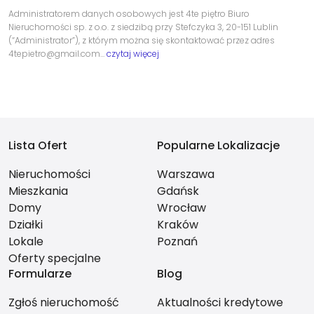
Administratorem danych osobowych jest 4te piętro Biuro
Nieruchomości sp. z o.o. z siedzibą przy Stefczyka 3, 20-151 Lublin
(“Administrator”), z którym można się skontaktować przez adres
4tepietro@gmail.com…
czytaj więcej
Lista Ofert
Popularne Lokalizacje
Nieruchomości
Warszawa
Mieszkania
Gdańsk
Domy
Wrocław
Działki
Kraków
Lokale
Poznań
Oferty specjalne
Formularze
Blog
Zgłoś nieruchomość
Aktualności kredytowe