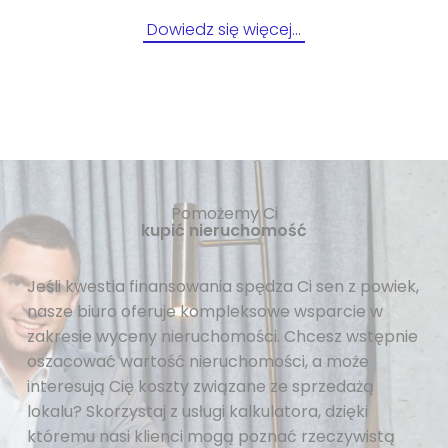
Dowiedz się więcej…
Pomożemy Ci
kupić nieruchomość
Jeśli kwestia finansowania spędza Ci sen z powiek,
nasze biuro oferuje kompleksowe wsparcie w
zakresie wyceny nieruchomości. Chcesz wstępnie
oszacować wartość nieruchomości, a może
interesują Cię koszty związane ze sprzedażą
lokalu? Skorzystaj z usługi kalkulatora, dzięki
któremu nasi klienci mogą poznać rzeczywistą