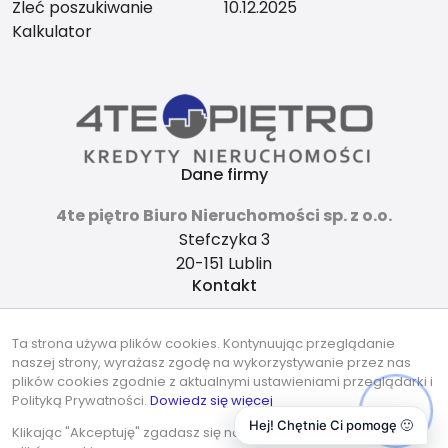
Zleć poszukiwanie
10.12.2025
Kalkulator
Dane firmy
4te piętro Biuro Nieruchomości sp. z o.o.
Stefczyka 3
20-151 Lublin
Kontakt
4tepietro@gmail.com
Ta strona używa plików cookies. Kontynuując przeglądanie
737-490-490
naszej strony, wyrażasz zgodę na wykorzystywanie przez nas
Znajdziesz nas tu
plików cookies zgodnie z aktualnymi ustawieniami przeglądarki i
Polityką Prywatności.
Dowiedz się więcej
Hej! Chętnie Ci pomogę 🙂
Klikając "Akceptuję" zgadasz się na wykorzystywanie przez nas