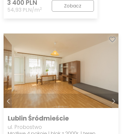
3 400 PLN
Zobacz
2
54,93 PLN/m
Lublin Śródmieście
ul. Probostwo
Możliwe 4 pokoje | blok z 2000r. | teren