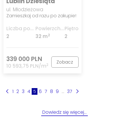
Lublin Dziesiąta
ul. Młodzieżowa
Zamieszkaj od razu po zakupie!
Liczba pokoi
Powierzchnia
Piętro
2
2
32 m
2
339 000 PLN
Zobacz
2
10 593,75 PLN/m
1
2
3
4
5
6
7
8
9
...
37
Dowiedz się więcej…