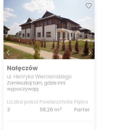
Nałęczów
ul. Henryka Wiercieńskiego
Zamieszkaj tam, gdzie inni
wypoczywają
Liczba pokoi
Powierzchnia
Piętro
2
3
58,26 m
Parter