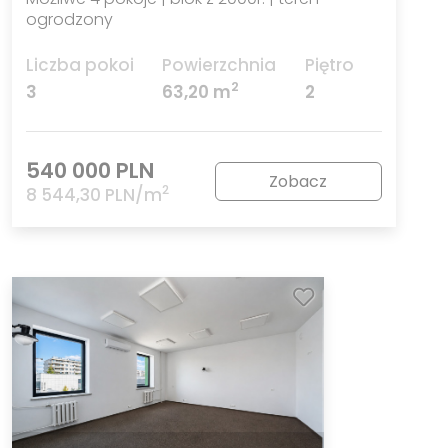
ogrodzony
Liczba pokoi
Powierzchnia
Piętro
2
3
63,20 m
2
540 000 PLN
Zobacz
2
8 544,30 PLN/m