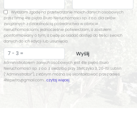
Wyrażam zgodę na przetwarzanie moich danych osobowych
przez firmę 4te piętro Biuro Nieruchomości sp. z o.o. dla celów
związanych z działalnością pośrednictwa w obrocie
nieruchomościami, jednocześnie potwierdzam, iż zostałem
poinformowany o tym, iż będę posiadać dostęp do treści swoich
danych do ich edycji lub usunięcia.
Administratorem danych osobowych jest 4te piętro Biuro
Nieruchomości sp. z o.o. z siedzibą przy Stefczyka 3, 20-151 Lublin
(“Administrator”), z którym można się skontaktować przez adres
4tepietro@gmail.com…
czytaj więcej