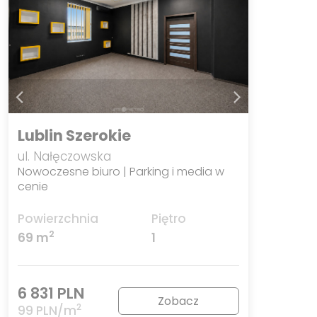
Lublin Szerokie
ul. Nałęczowska
Nowoczesne biuro | Parking i media w
cenie
Powierzchnia
Piętro
2
69 m
1
6 831 PLN
Zobacz
2
99 PLN/m