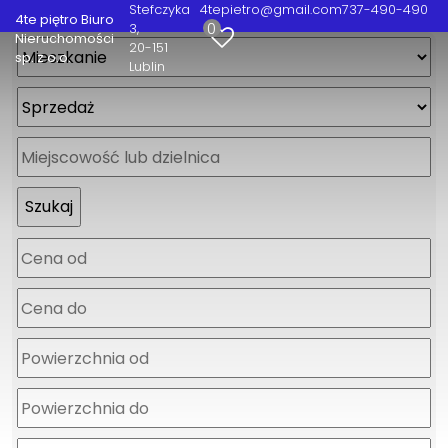
Stefczyka
4tepietro@gmail.com
737-490-490
4te piętro Biuro
0
3
Nieruchomości
20-151
sp. z o.o.
Lublin