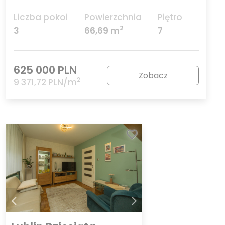
Liczba pokoi
Powierzchnia
Piętro
2
3
66,69 m
7
625 000 PLN
Zobacz
2
9 371,72 PLN/m