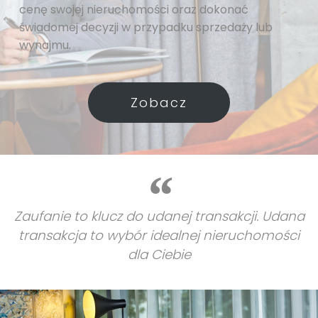
cenę swojej nieruchomości oraz dokonać
świadomej decyzji w przypadku sprzedaży lub
wynajmu.
Zobacz
Zaufanie to klucz do udanej transakcji. Udana
transakcja to wybór idealnej nieruchomości
dla Ciebie