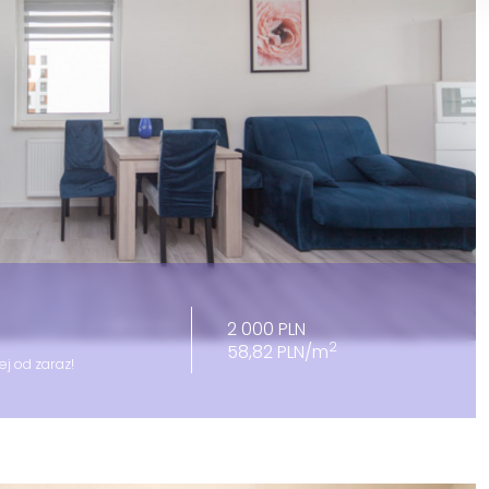
2 000 PLN
2
58,82 PLN/m
ej od zaraz!