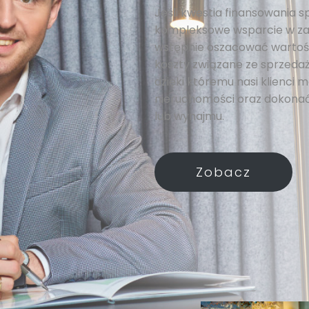
Jeśli kwestia finansowania s
kompleksowe wsparcie w za
wstępnie oszacować wartość
koszty związane ze sprzedażą
dzięki któremu nasi klienci
nieruchomości oraz dokonać
lub wynajmu.
Zobacz