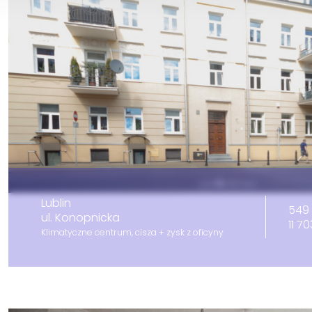
Lublin
549 
ul. Konopnicka
11 7
Klimatyczne centrum, cisza + zysk z oficyny