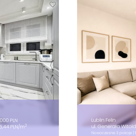
Lublin Felin
000 PLN
2
ul. Generała Wito
35,44 PLN/m
Nowoczesne 3 pokoje | 