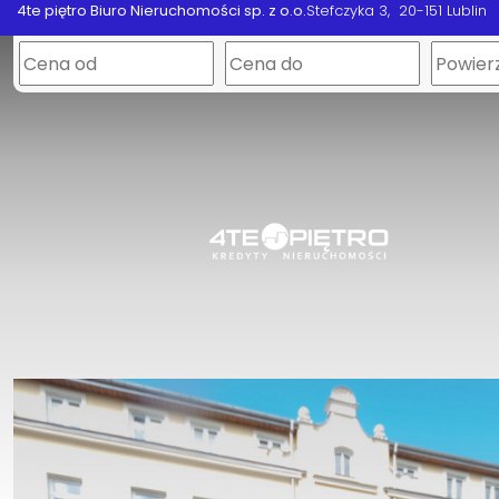
4te piętro Biuro Nieruchomości sp. z o.o.
Stefczyka 3
20-151 Lublin