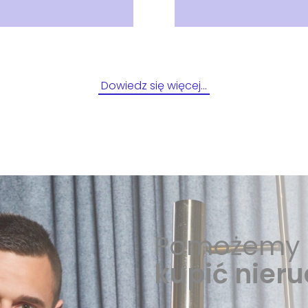
Dowiedz się więcej…
Pomożemy 
kupić nier