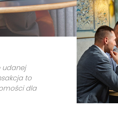
o udanej
nsakcja to
homości dla