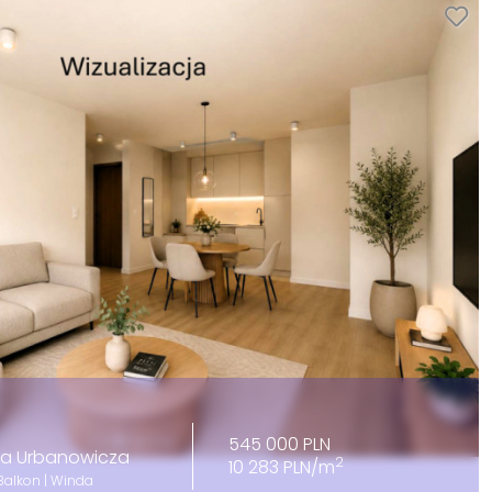
545 000 PLN
lda Urbanowicza
2
10 283 PLN/m
Balkon | Winda