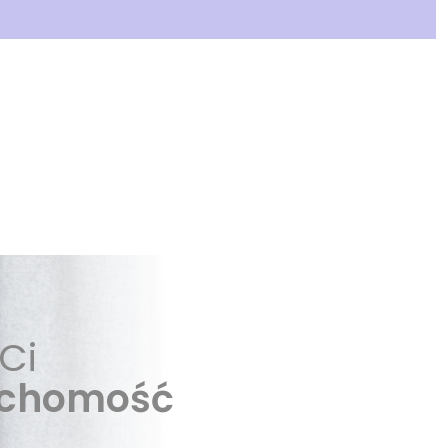
Ci
uchomość