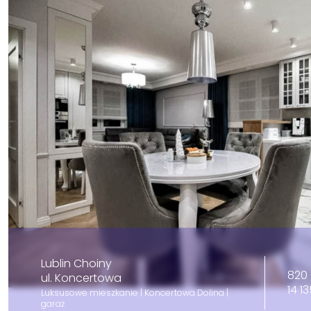
Lublin Choiny
820 
ul. Koncertowa
14 1
Luksusowe mieszkanie | Koncertowa Dolina |
garaż