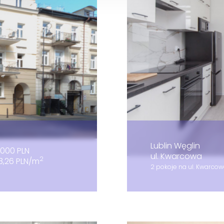
Lublin Węglin
000 PLN
ul. Kwarcowa
2
03,26 PLN/m
2 pokoje na ul. Kwarcow