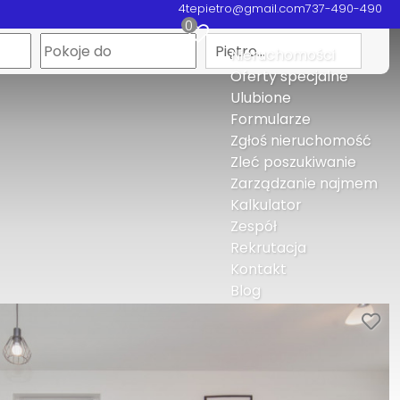
4tepietro@gmail.com
737-490-490
0
Piętro…
Nieruchomości
Oferty specjalne
Ulubione
Formularze
Zgłoś nieruchomość
Zleć poszukiwanie
Zarządzanie najmem
Kalkulator
Zespół
Rekrutacja
Kontakt
Blog