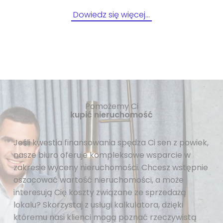
Dowiedz się więcej…
Pomożemy Ci
kupić nieruchomość
Jeśli kwestia finansowania spędza Ci sen z powiek,
nasze biuro oferuje kompleksowe wsparcie w
zakresie wyceny nieruchomości. Chcesz wstępnie
oszacować wartość nieruchomości, a może
interesują Cię koszty związane ze sprzedażą
lokalu? Skorzystaj z usługi kalkulatora, dzięki
któremu nasi klienci mogą poznać rzeczywistą