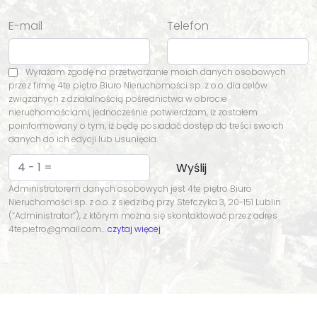
E-mail
Telefon
Wyrażam zgodę na przetwarzanie moich danych osobowych
przez firmę 4te piętro Biuro Nieruchomości sp. z o.o. dla celów
związanych z działalnością pośrednictwa w obrocie
nieruchomościami, jednocześnie potwierdzam, iż zostałem
poinformowany o tym, iż będę posiadać dostęp do treści swoich
danych do ich edycji lub usunięcia.
Administratorem danych osobowych jest 4te piętro Biuro
Nieruchomości sp. z o.o. z siedzibą przy Stefczyka 3, 20-151 Lublin
(“Administrator”), z którym można się skontaktować przez adres
4tepietro@gmail.com…
czytaj więcej