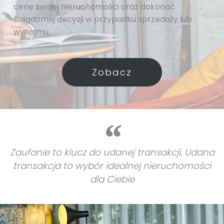
cenę swojej nieruchomości oraz dokonać
świadomej decyzji w przypadku sprzedaży lub
wynajmu.
Zobacz
Zaufanie to klucz do udanej transakcji. Udana
transakcja to wybór idealnej nieruchomości
dla Ciebie