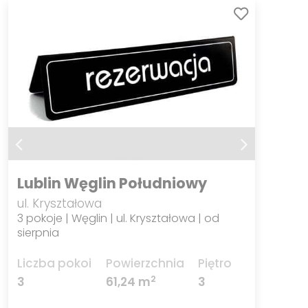
Lublin Węglin Południowy
ul. Kryształowa
3 pokoje | Węglin | ul. Kryształowa | od
sierpnia
Liczba pokoi
Powierzchnia
Piętro
2
3
61,24 m
3