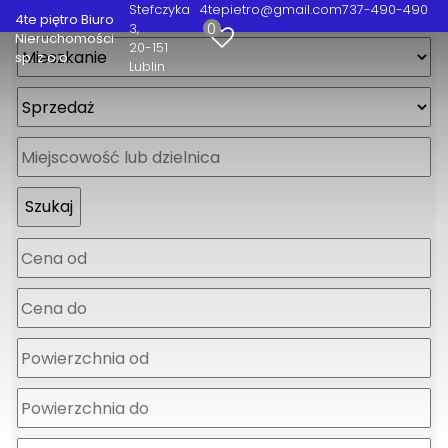
Stefczyka
4tepietro@gmail.com
737-490-490
4te piętro Biuro
0
3
Nieruchomości
20-151
sp. z o.o.
Lublin