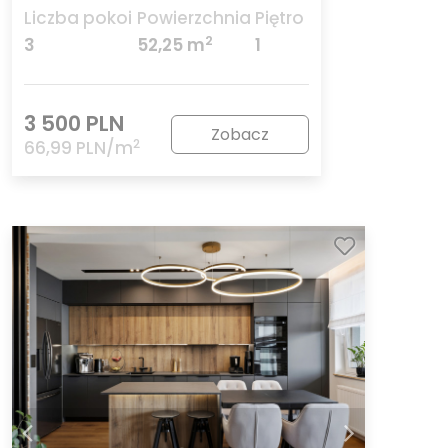
Liczba pokoi
Powierzchnia
Piętro
2
3
52,25 m
1
3 500 PLN
Zobacz
2
66,99 PLN/m