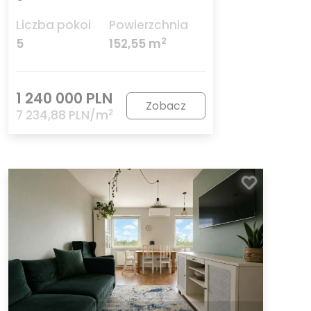
Liczba pokoi
Powierzchnia
2
5
152,55 m
1 240 000 PLN
Zobacz
2
7 234,88 PLN/m