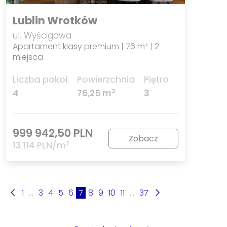
Lublin Wrotków
ul. Wyścigowa
Apartament klasy premium | 76 m² | 2
miejsca
Liczba pokoi
Powierzchnia
Piętro
2
4
76,25 m
3
999 942,50 PLN
Zobacz
2
13 114 PLN/m
1
...
3
4
5
6
7
8
9
10
11
...
37