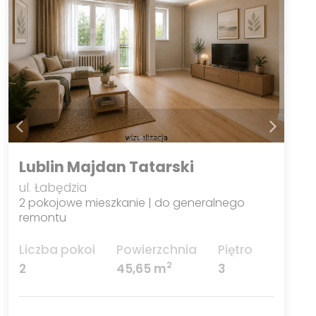
Lublin Majdan Tatarski
ul. Łabędzia
2 pokojowe mieszkanie | do generalnego
remontu
Liczba pokoi
Powierzchnia
Piętro
2
2
45,65 m
3