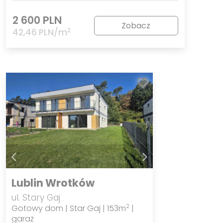
2 600 PLN
Zobacz
2
42,46 PLN/m
Lublin Wrotków
ul. Stary Gaj
Gotowy dom | Star Gaj | 153m
|
2
garaż