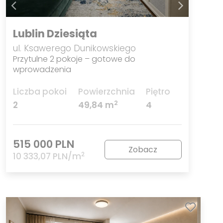
Lublin Dziesiąta
ul. Ksawerego Dunikowskiego
Przytulne 2 pokoje – gotowe do
wprowadzenia
Liczba pokoi
Powierzchnia
Piętro
2
2
49,84 m
4
515 000 PLN
Zobacz
2
10 333,07 PLN/m