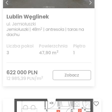
Lublin Węglinek
ul. Jemiołuszki
Jemiołuszki | 48m
| antresola | taras na
2
dachu
Liczba pokoi
Powierzchnia
Piętro
2
3
47,90 m
1
622 000 PLN
Zobacz
2
12 985,39 PLN/m