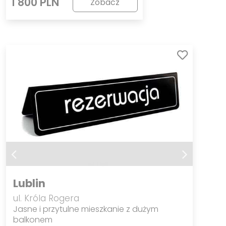
1 800 PLN
Zobacz
Lublin
ul. Króla Rogera
Jasne i przytulne mieszkanie z dużym
balkonem