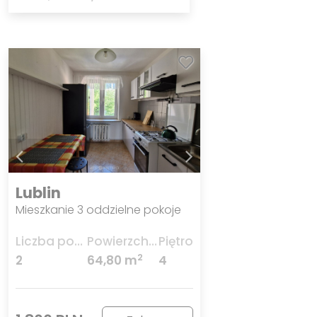
Lublin
Mieszkanie 3 oddzielne pokoje
Liczba pokoi
Powierzchnia
Piętro
2
2
64,80 m
4