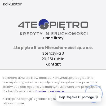
Kalkulator
Dane firmy
4te piętro Biuro Nieruchomości sp. z o.o.
Stefczyka 3
20-151 Lublin
Kontakt
4tepietro@gmail.com
Ta strona używa plików cookies. Kontynuując przeglądanie
737-490-490
naszej strony, wyrażasz zgodę na wykorzystywanie przez nas
Znajdziesz nas tu
plików cookies zgodnie z aktualnymi ustawieniami przeglądarki i
Polityką Prywatności.
Dowiedz się więcej
Hej! Chętnie Ci pomogę 🙂
Klikając "Akceptuję" zgadasz się na wykorzystywanie przez nas
plików cookie.