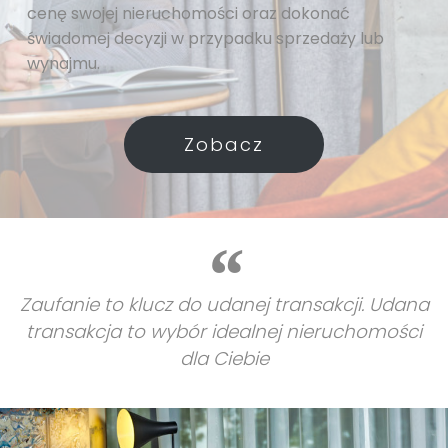
cenę swojej nieruchomości oraz dokonać
świadomej decyzji w przypadku sprzedaży lub
wynajmu.
Zobacz
Zaufanie to klucz do udanej transakcji. Udana
transakcja to wybór idealnej nieruchomości
dla Ciebie