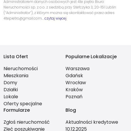
Administratorem danych osobowych jest 4te piętro Biuro
Nieruchomości sp. z o.o. z siedzibą przy Stefczyka 3, 20-151 Lublin
(“Administrator”), z którym można się skontaktować przez adres
4tepietro@gmail.com…
czytaj więcej
Lista Ofert
Popularne Lokalizacje
Nieruchomości
Warszawa
Mieszkania
Gdańsk
Domy
Wrocław
Działki
Kraków
Lokale
Poznań
Oferty specjalne
Formularze
Blog
Zgłoś nieruchomość
Aktualności kredytowe
Zleć poszukiwanie
10.12.2025