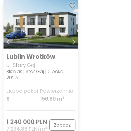
Lublin Wrotków
ul. Stary Gaj
Bliżniak | Star Gaj | 6 pokoi |
2027r.
Liczba pokoi
Powierzchnia
2
6
156,60 m
1 240 000 PLN
Zobacz
2
7 234,88 PLN/m