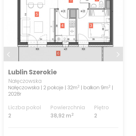
Lublin Szerokie
Nałęczowska
Nałęczowska | 2 pokoje | 32m
| balkon 9m
|
2
2
2028r
Liczba pokoi
Powierzchnia
Piętro
2
2
38,92 m
2