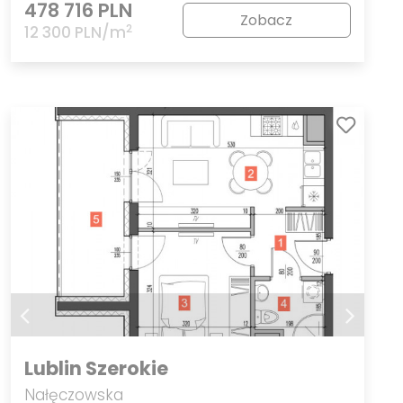
478 716 PLN
Zobacz
2
12 300 PLN/m
Lublin Szerokie
Nałęczowska