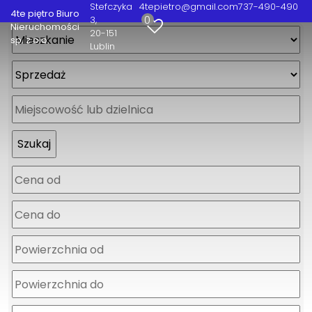
Stefczyka
4tepietro@gmail.com
737-490-490
4te piętro Biuro
0
3
Nieruchomości
20-151
sp. z o.o.
Lublin