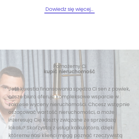
Dowiedz się więcej…
Pomożemy Ci
kupić nieruchomość
Jeśli kwestia finansowania spędza Ci sen z powiek,
nasze biuro oferuje kompleksowe wsparcie w
zakresie wyceny nieruchomości. Chcesz wstępnie
oszacować wartość nieruchomości, a może
interesują Cię koszty związane ze sprzedażą
lokalu? Skorzystaj z usługi kalkulatora, dzięki
któremu nasi klienci mogą poznać rzeczywistą