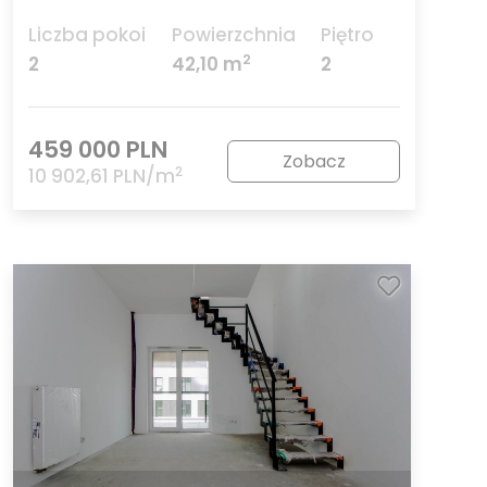
Liczba pokoi
Powierzchnia
Piętro
2
2
42,10 m
2
459 000 PLN
Zobacz
2
10 902,61 PLN/m