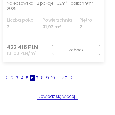
Nałęczowska | 2 pokoje | 32m
| balkon 9m
|
2
2
2028r
Liczba pokoi
Powierzchnia
Piętro
2
2
31,92 m
2
422 418 PLN
Zobacz
2
13 100 PLN/m
2
3
4
5
6
7
8
9
10
...
37
Dowiedz się więcej…