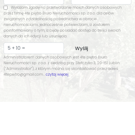
Wyrażam zgodę na przetwarzanie moich danych osobowych
przez firmę 4te piętro Biuro Nieruchomości sp. z o.o. dla celów
związanych z działalnością pośrednictwa w obrocie
nieruchomościami, jednocześnie potwierdzam, iż zostałem
poinformowany o tym, iż będę posiadać dostęp do treści swoich
danych do ich edycji lub usunięcia.
Administratorem danych osobowych jest 4te piętro Biuro
Nieruchomości sp. z o.o. z siedzibą przy Stefczyka 3, 20-151 Lublin
(“Administrator”), z którym można się skontaktować przez adres
4tepietro@gmail.com…
czytaj więcej