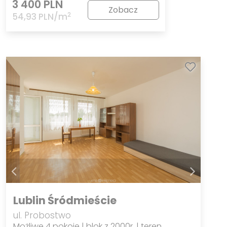
3 400 PLN
Zobacz
2
54,93 PLN/m
Lublin Śródmieście
ul. Probostwo
Możliwe 4 pokoje | blok z 2000r. | teren