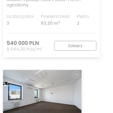
ogrodzony
Liczba pokoi
Powierzchnia
Piętro
2
3
63,20 m
2
540 000 PLN
Zobacz
2
8 544,30 PLN/m