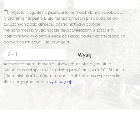
Wyrażam zgodę na przetwarzanie moich danych osobowych
przez firmę 4te piętro Biuro Nieruchomości sp. z o.o. dla celów
związanych z działalnością pośrednictwa w obrocie
nieruchomościami, jednocześnie potwierdzam, iż zostałem
poinformowany o tym, iż będę posiadać dostęp do treści swoich
danych do ich edycji lub usunięcia.
Administratorem danych osobowych jest 4te piętro Biuro
Nieruchomości sp. z o.o. z siedzibą przy Stefczyka 3, 20-151 Lublin
(“Administrator”), z którym można się skontaktować przez adres
4tepietro@gmail.com…
czytaj więcej