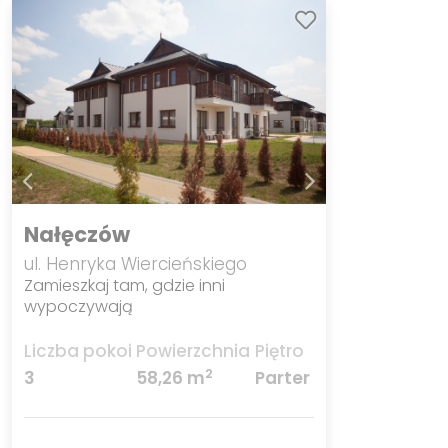
Nałęczów
ul. Henryka Wiercieńskiego
Zamieszkaj tam, gdzie inni
wypoczywają
Liczba pokoi
Powierzchnia
Piętro
2
3
58,26 m
Parter