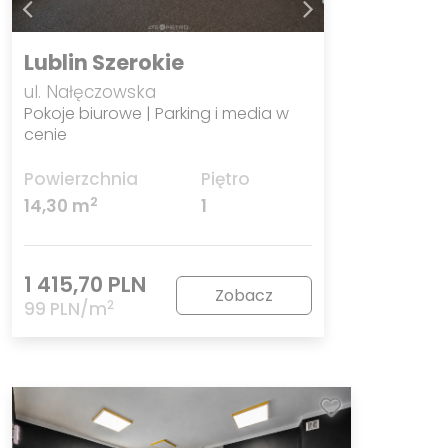
Lublin Szerokie
ul. Nałęczowska
Pokoje biurowe | Parking i media w
cenie
Powierzchnia
Piętro
2
14,30 m
1
1 415,70 PLN
Zobacz
2
99 PLN/m