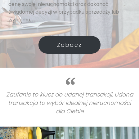
cenę swojej nieruchomości oraz dokonać
świadomej decyzji w przypadku sprzedaży lub
wynajmu.
Zobacz
Zaufanie to klucz do udanej transakcji. Udana
transakcja to wybór idealnej nieruchomości
dla Ciebie