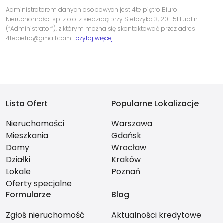
Administratorem danych osobowych jest 4te piętro Biuro
Nieruchomości sp. z o.o. z siedzibą przy Stefczyka 3, 20-151 Lublin
(“Administrator”), z którym można się skontaktować przez adres
4tepietro@gmail.com…
czytaj więcej
Lista Ofert
Popularne Lokalizacje
Nieruchomości
Warszawa
Mieszkania
Gdańsk
Domy
Wrocław
Działki
Kraków
Lokale
Poznań
Oferty specjalne
Formularze
Blog
Zgłoś nieruchomość
Aktualności kredytowe