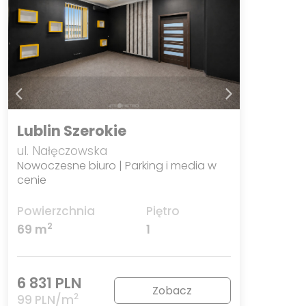
Lublin Szerokie
ul. Nałęczowska
Nowoczesne biuro | Parking i media w
cenie
Powierzchnia
Piętro
2
69 m
1
6 831 PLN
Zobacz
2
99 PLN/m