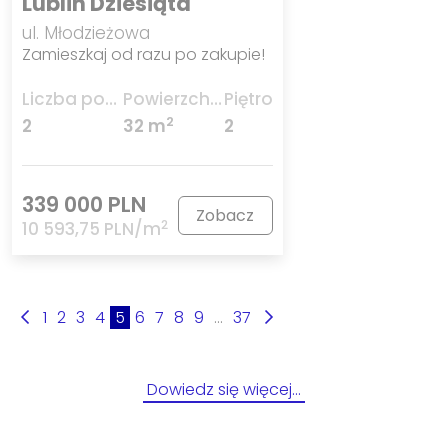
Lublin Dziesiąta
ul. Młodzieżowa
Zamieszkaj od razu po zakupie!
Liczba pokoi
Powierzchnia
Piętro
2
2
32 m
2
339 000 PLN
Zobacz
2
10 593,75 PLN/m
1
2
3
4
5
6
7
8
9
...
37
Dowiedz się więcej…