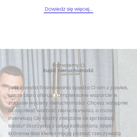
Dowiedz się więcej…
Pomożemy Ci
kupić nieruchomość
Jeśli kwestia finansowania spędza Ci sen z powiek,
nasze biuro oferuje kompleksowe wsparcie w
zakresie wyceny nieruchomości. Chcesz wstępnie
oszacować wartość nieruchomości, a może
interesują Cię koszty związane ze sprzedażą
lokalu? Skorzystaj z usługi kalkulatora, dzięki
któremu nasi klienci mogą poznać rzeczywistą