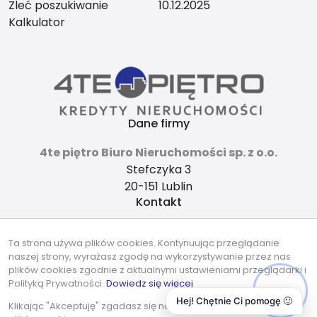
Zleć poszukiwanie
10.12.2025
Kalkulator
Dane firmy
4te piętro Biuro Nieruchomości sp. z o.o.
Stefczyka 3
20-151 Lublin
Kontakt
4tepietro@gmail.com
Ta strona używa plików cookies. Kontynuując przeglądanie
737-490-490
naszej strony, wyrażasz zgodę na wykorzystywanie przez nas
Znajdziesz nas tu
plików cookies zgodnie z aktualnymi ustawieniami przeglądarki i
Polityką Prywatności.
Dowiedz się więcej
Hej! Chętnie Ci pomogę 🙂
Klikając "Akceptuję" zgadasz się na wykorzystywanie przez nas