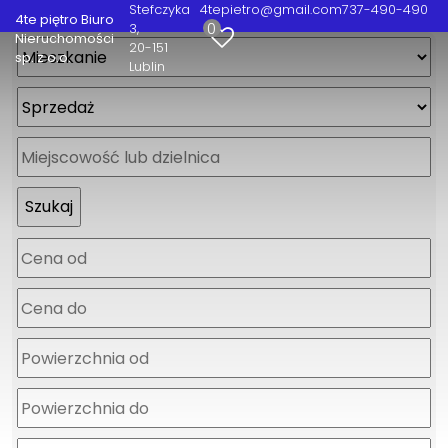
Stefczyka
4tepietro@gmail.com
737-490-490
4te piętro Biuro
0
3
Nieruchomości
20-151
sp. z o.o.
Lublin