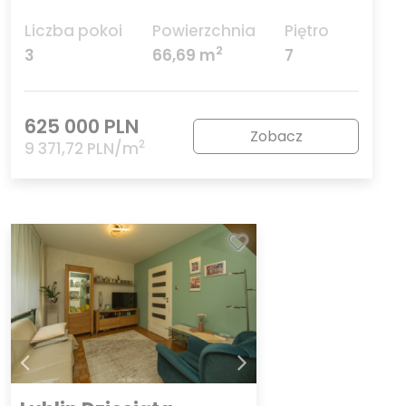
Liczba pokoi
Powierzchnia
Piętro
2
3
66,69 m
7
625 000 PLN
Zobacz
2
9 371,72 PLN/m