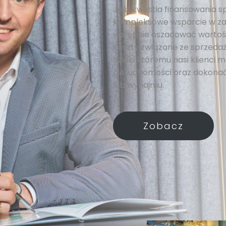
Jeśli kwestia finansowania s
kompleksowe wsparcie w za
wstępnie oszacować wartość
koszty związane ze sprzedażą
dzięki któremu nasi klienci
nieruchomości oraz dokonać
lub wynajmu.
Zobacz