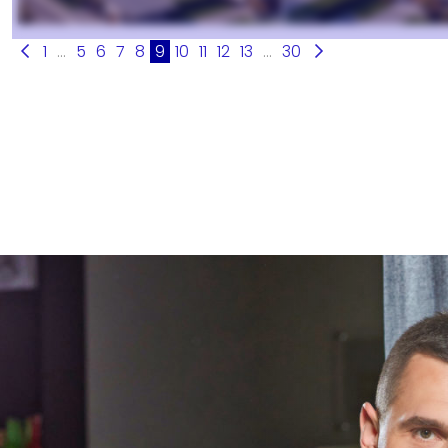
1
...
5
6
7
8
9
10
11
12
13
...
30