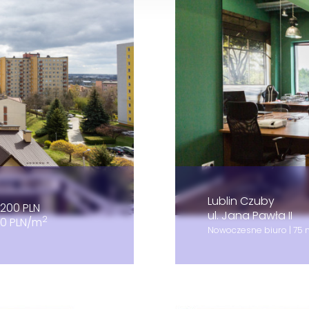
Lublin Czuby
200 PLN
ul. Jana Pawła II
2
00 PLN/m
Nowoczesne biuro | 75 m