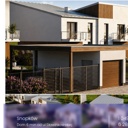
1 04
Snopków
6 28
Dom 6 min od ul.Sławinkowskiej