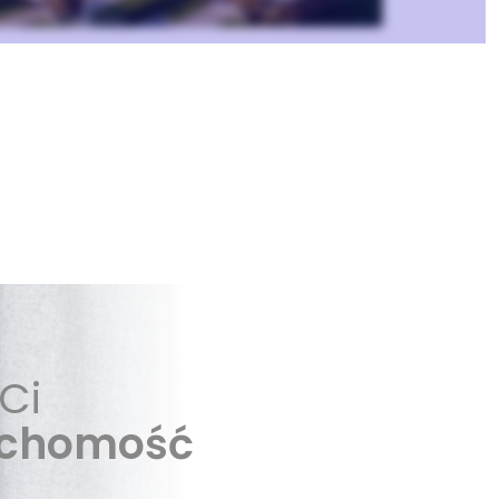
Ci
uchomość