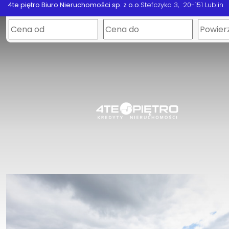
4te piętro Biuro Nieruchomości sp. z o.o.
Stefczyka 3
20-151 Lublin