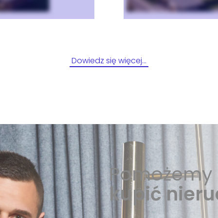
Dowiedz się więcej…
Pomożemy 
kupić nier