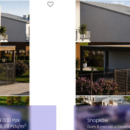
9 000 PLN
Snopków
2
8,89 PLN/m
Dom 6 min od ul.Sławin