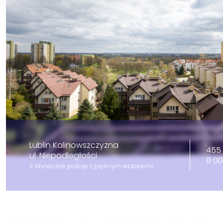
Lublin Kalinowszczyzna
455 
ul. Niepodległości
8 0
3 słoneczne pokoje z pięknym widokiem!