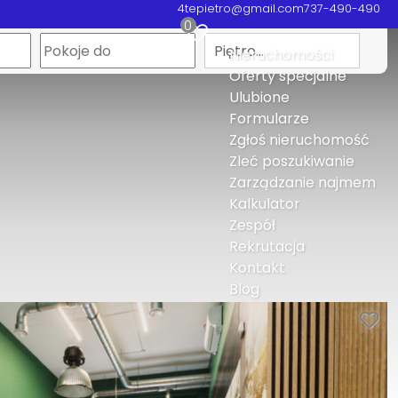
4tepietro@gmail.com
737-490-490
0
Piętro…
Nieruchomości
Oferty specjalne
Ulubione
Formularze
Zgłoś nieruchomość
Zleć poszukiwanie
Zarządzanie najmem
Kalkulator
Zespół
Rekrutacja
Kontakt
Blog