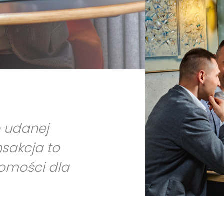
o udanej
nsakcja to
homości dla