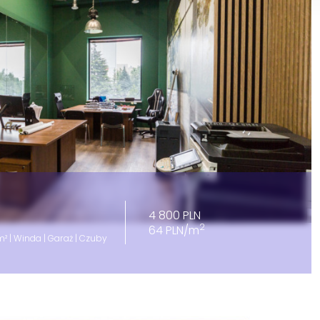
4 800 PLN
2
64 PLN/m
² | Winda | Garaż | Czuby