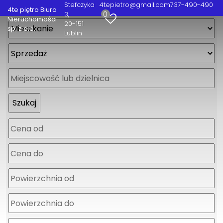
Stefczyka
4tepietro@gmail.com
737-490-490
4te piętro Biuro
0
3
Nieruchomości
20-151
sp. z o.o.
Lublin