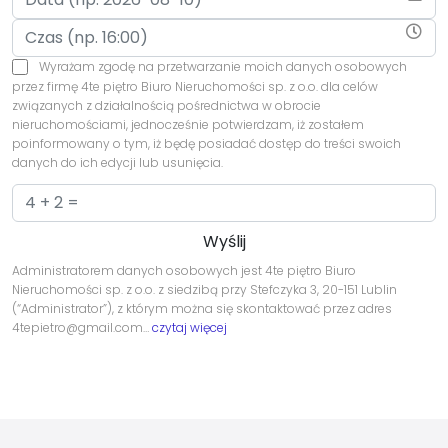
Wyrażam zgodę na przetwarzanie moich danych osobowych
przez firmę 4te piętro Biuro Nieruchomości sp. z o.o. dla celów
związanych z działalnością pośrednictwa w obrocie
nieruchomościami, jednocześnie potwierdzam, iż zostałem
poinformowany o tym, iż będę posiadać dostęp do treści swoich
danych do ich edycji lub usunięcia.
Administratorem danych osobowych jest 4te piętro Biuro
Nieruchomości sp. z o.o. z siedzibą przy Stefczyka 3, 20-151 Lublin
(“Administrator”), z którym można się skontaktować przez adres
4tepietro@gmail.com…
czytaj więcej