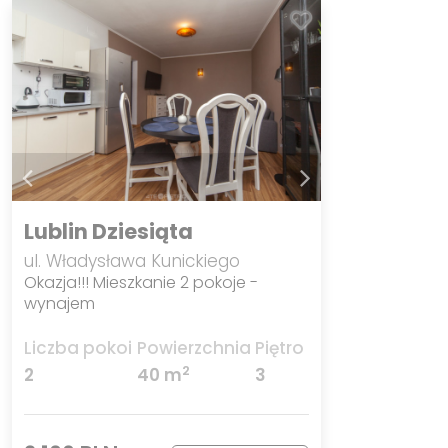
Lublin Dziesiąta
ul. Władysława Kunickiego
Okazja!!! Mieszkanie 2 pokoje -
wynajem
Liczba pokoi
Powierzchnia
Piętro
2
2
40 m
3