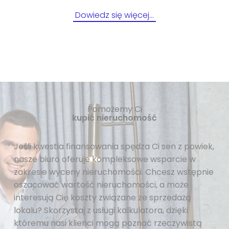
Dowiedz się więcej…
Pomożemy Ci
kupić nieruchomość
Jeśli kwestia finansowania spędza Ci sen z powiek,
nasze biuro oferuje kompleksowe wsparcie w
zakresie wyceny nieruchomości. Chcesz wstępnie
oszacować wartość nieruchomości, a może
interesują Cię koszty związane ze sprzedażą
lokalu? Skorzystaj z usługi kalkulatora, dzięki
któremu nasi klienci mogą poznać rzeczywistą