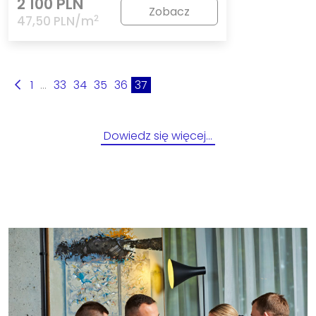
2 100 PLN
Zobacz
2
47,50 PLN/m
1
...
33
34
35
36
37
Dowiedz się więcej…