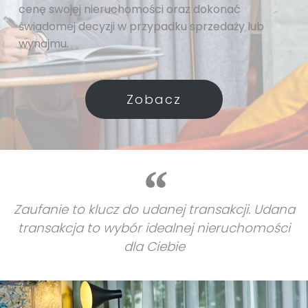
cenę swojej nieruchomości oraz dokonać
świadomej decyzji w przypadku sprzedaży lub
wynajmu.
Zobacz
Zaufanie to klucz do udanej transakcji. Udana
transakcja to wybór idealnej nieruchomości
dla Ciebie