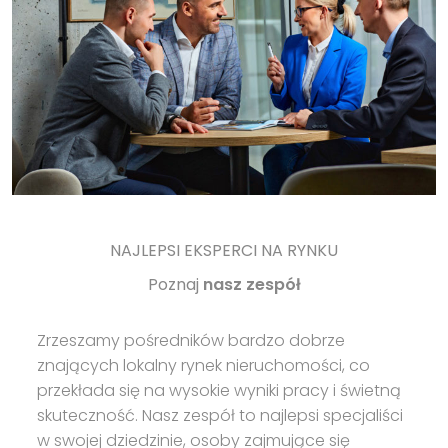
NAJLEPSI EKSPERCI NA RYNKU
Poznaj
nasz zespół
Zrzeszamy pośredników bardzo dobrze
znających lokalny rynek nieruchomości, co
przekłada się na wysokie wyniki pracy i świetną
skuteczność. Nasz zespół to najlepsi specjaliści
w swojej dziedzinie, osoby zajmujące się