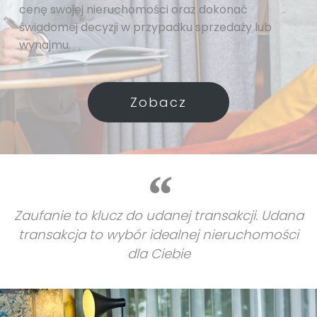
cenę swojej nieruchomości oraz dokonać
świadomej decyzji w przypadku sprzedaży lub
wynajmu.
Zobacz
Zaufanie to klucz do udanej transakcji. Udana
transakcja to wybór idealnej nieruchomości
dla Ciebie