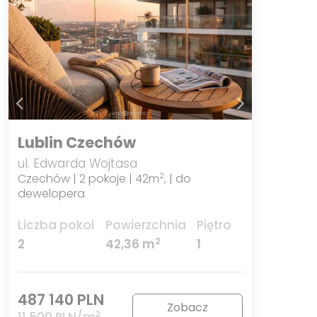
Lublin Czechów
ul. Edwarda Wojtasa
Czechów | 2 pokoje | 42m
, | do
2
dewelopera
Liczba pokoi
Powierzchnia
Piętro
2
2
42,36 m
1
487 140 PLN
Zobacz
2