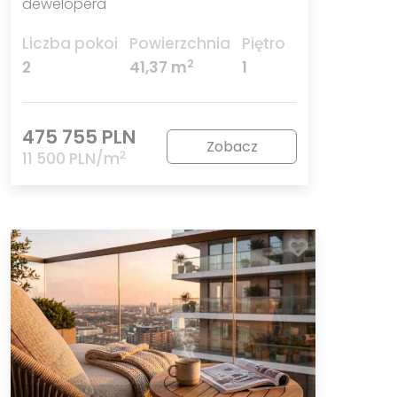
dewelopera
Liczba pokoi
Powierzchnia
Piętro
2
2
41,37 m
1
475 755 PLN
Zobacz
2
11 500 PLN/m