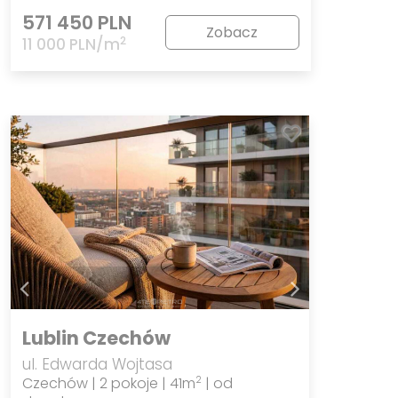
571 450 PLN
Zobacz
2
11 000 PLN/m
Lublin Czechów
ul. Edwarda Wojtasa
Czechów | 2 pokoje | 41m
| od
2