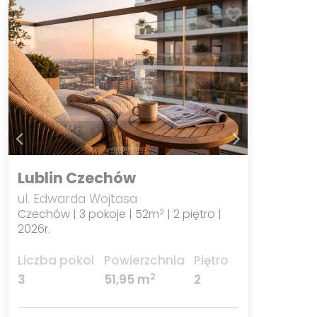
Lublin Czechów
ul. Edwarda Wojtasa
Czechów | 3 pokoje | 52m
| 2 piętro |
2
2026r.
Liczba pokoi
Powierzchnia
Piętro
2
3
51,95 m
2