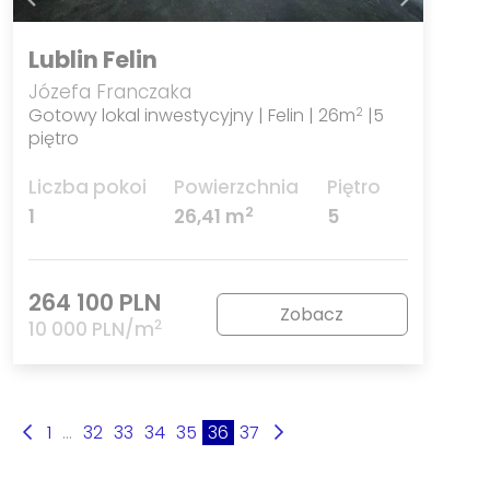
Lublin Felin
Józefa Franczaka
Gotowy lokal inwestycyjny | Felin | 26m
|5
2
piętro
Liczba pokoi
Powierzchnia
Piętro
2
1
26,41 m
5
264 100 PLN
Zobacz
2
10 000 PLN/m
1
...
32
33
34
35
36
37