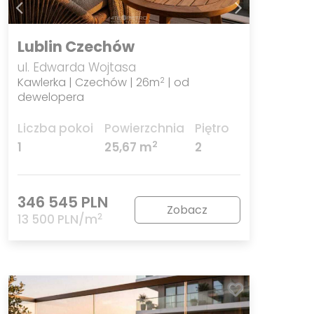
Lublin Czechów
ul. Edwarda Wojtasa
Kawlerka | Czechów | 26m
| od
2
dewelopera
Liczba pokoi
Powierzchnia
Piętro
2
1
25,67 m
2
346 545 PLN
Zobacz
2
13 500 PLN/m