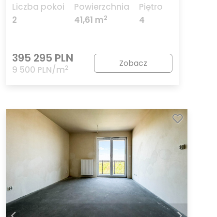
Liczba pokoi
Powierzchnia
Piętro
2
2
41,61 m
4
395 295 PLN
Zobacz
2
9 500 PLN/m