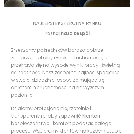
NAJLEPSI EKSPERCI NA RYNKU
Poznaj
nasz zespół
Zrzeszamy pośredników bardzo dobrze
znających lokalny rynek nieruchomości, co
przekłada się na wysokie wyniki pracy i świetną
skuteczność. Nasz zespół to najlepsi specjaliści
w swojej dziedzinie, osoby zajmujące się
obrotem nieruchomości na najwyższym
poziomie.
Działamy profesjonalnie, rzetelnie i
transparentnie, aby zapewnić klientom
bezpieczeństwo i komfort podczas całego
procesu. Wspieramy klientów na każdym etapie