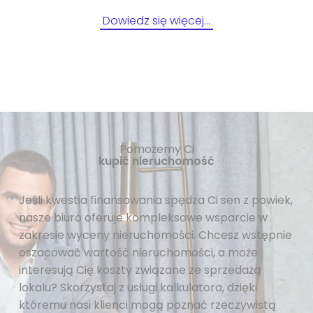
Dowiedz się więcej…
Pomożemy Ci
kupić nieruchomość
Jeśli kwestia finansowania spędza Ci sen z powiek,
nasze biuro oferuje kompleksowe wsparcie w
zakresie wyceny nieruchomości. Chcesz wstępnie
oszacować wartość nieruchomości, a może
interesują Cię koszty związane ze sprzedażą
lokalu? Skorzystaj z usługi kalkulatora, dzięki
któremu nasi klienci mogą poznać rzeczywistą