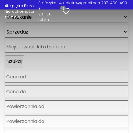
Stefczyka
4tepietro@gmail.com
737-490-490
4te piętro Biuro
0
3
Nieruchomości
20-151
sp. z o.o.
Lublin