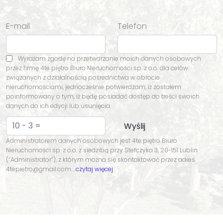
E-mail
Telefon
Wyrażam zgodę na przetwarzanie moich danych osobowych
przez firmę 4te piętro Biuro Nieruchomości sp. z o.o. dla celów
związanych z działalnością pośrednictwa w obrocie
nieruchomościami, jednocześnie potwierdzam, iż zostałem
poinformowany o tym, iż będę posiadać dostęp do treści swoich
danych do ich edycji lub usunięcia.
Administratorem danych osobowych jest 4te piętro Biuro
Nieruchomości sp. z o.o. z siedzibą przy Stefczyka 3, 20-151 Lublin
(“Administrator”), z którym można się skontaktować przez adres
4tepietro@gmail.com…
czytaj więcej