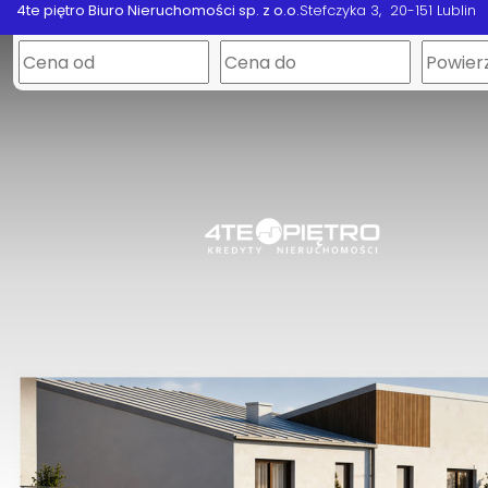
4te piętro Biuro Nieruchomości sp. z o.o.
Stefczyka 3
20-151 Lublin