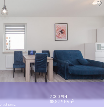
2 000 PLN
2
58,82 PLN/m
ej od zaraz!