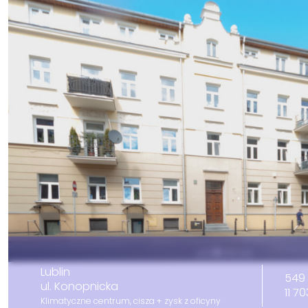
Lublin
549 
ul. Konopnicka
11 7
Klimatyczne centrum, cisza + zysk z oficyny