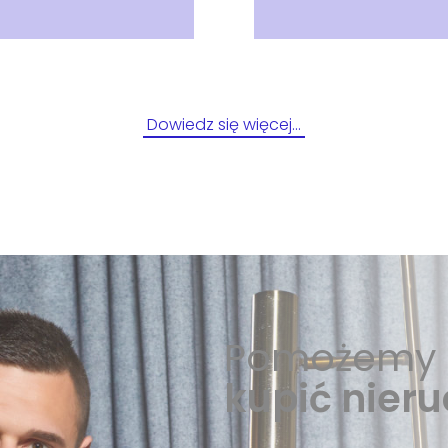
Dowiedz się więcej…
Pomożemy 
kupić nier