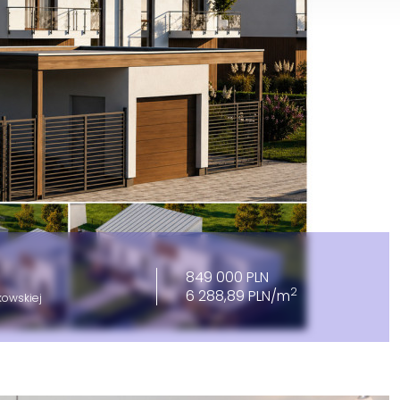
849 000 PLN
2
6 288,89 PLN/m
kowskiej