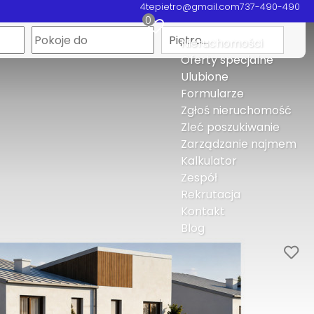
4tepietro@gmail.com
737-490-490
0
Piętro…
Nieruchomości
Oferty specjalne
Ulubione
Formularze
Zgłoś nieruchomość
Zleć poszukiwanie
Zarządzanie najmem
Kalkulator
Zespół
Rekrutacja
Kontakt
Blog