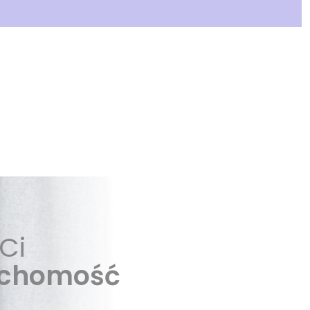
Ci
uchomość