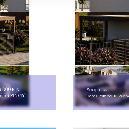
9 000 PLN
Snopków
2
8,89 PLN/m
Dom 6 min od ul.Sławin