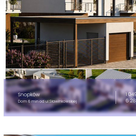
1 04
Snopków
6 28
Dom 6 min od ul.Sławinkowskiej