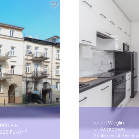
Lublin Węglin
000 PLN
ul. Kwarcowa
2
03,26 PLN/m
2 pokoje na ul. Kwarcow