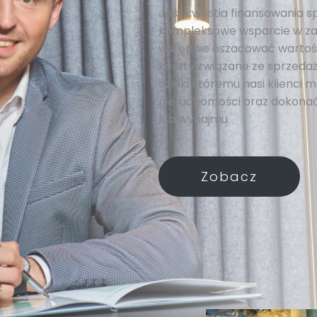
Jeśli kwestia finansowania s
kompleksowe wsparcie w za
wstępnie oszacować wartość
koszty związane ze sprzedażą
dzięki któremu nasi klienci
nieruchomości oraz dokonać
lub wynajmu.
Zobacz