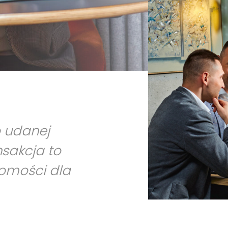
o udanej
nsakcja to
homości dla