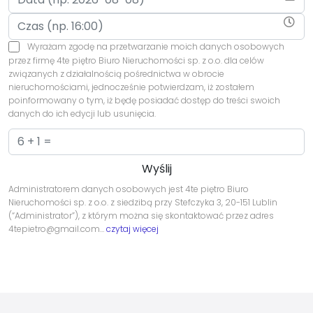
Wyrażam zgodę na przetwarzanie moich danych osobowych
przez firmę 4te piętro Biuro Nieruchomości sp. z o.o. dla celów
związanych z działalnością pośrednictwa w obrocie
nieruchomościami, jednocześnie potwierdzam, iż zostałem
poinformowany o tym, iż będę posiadać dostęp do treści swoich
danych do ich edycji lub usunięcia.
Administratorem danych osobowych jest 4te piętro Biuro
Nieruchomości sp. z o.o. z siedzibą przy Stefczyka 3, 20-151 Lublin
(“Administrator”), z którym można się skontaktować przez adres
4tepietro@gmail.com…
czytaj więcej