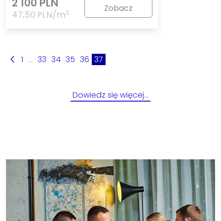
2 100 PLN
Zobacz
2
47,50 PLN/m
1
...
33
34
35
36
37
Dowiedz się więcej…