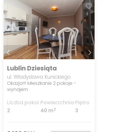
Lublin Dziesiąta
ul. Władysława Kunickiego
Okazja!!! Mieszkanie 2 pokoje -
wynajem
Liczba pokoi
Powierzchnia
Piętro
2
2
40 m
3