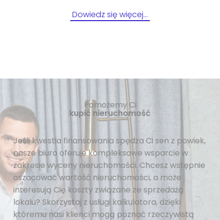
Dowiedz się więcej…
Pomożemy Ci
kupić nieruchomość
Jeśli kwestia finansowania spędza Ci sen z powiek,
nasze biuro oferuje kompleksowe wsparcie w
zakresie wyceny nieruchomości. Chcesz wstępnie
oszacować wartość nieruchomości, a może
interesują Cię koszty związane ze sprzedażą
lokalu? Skorzystaj z usługi kalkulatora, dzięki
któremu nasi klienci mogą poznać rzeczywistą