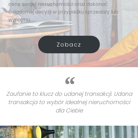
cenę swojej nieruchomości oraz dokonać
świadomej decyzji w przypadku sprzedaży lub
wynajmu.
Zobacz
Zaufanie to klucz do udanej transakcji. Udana
transakcja to wybór idealnej nieruchomości
dla Ciebie