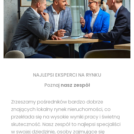
NAJLEPSI EKSPERCI NA RYNKU
Poznaj
nasz zespół
Zrzeszamy pośredników bardzo dobrze
znających lokalny rynek nieruchomości, co
przekłada się na wysokie wyniki pracy i świetną
skuteczność. Nasz zespół to najlepsi specjaliści
w swojej dziedzinie, osoby zajmujące się