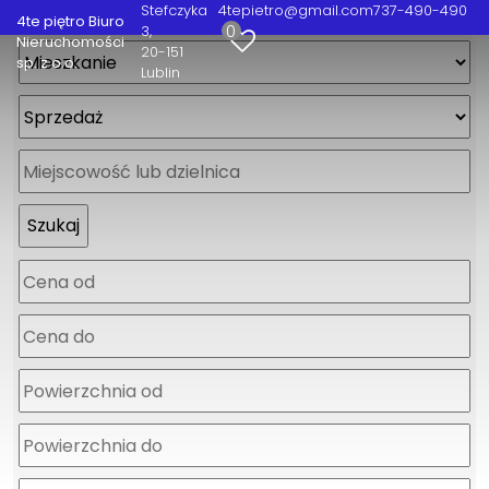
Stefczyka
4tepietro@gmail.com
737-490-490
4te piętro Biuro
0
3
Nieruchomości
20-151
sp. z o.o.
Lublin