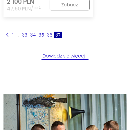
2 100 PLN
Zobacz
2
47,50 PLN/m
1
...
33
34
35
36
37
Dowiedz się więcej…