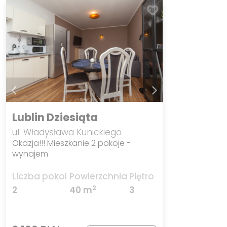
Lublin Dziesiąta
ul. Władysława Kunickiego
Okazja!!! Mieszkanie 2 pokoje -
wynajem
Liczba pokoi
Powierzchnia
Piętro
2
2
40 m
3