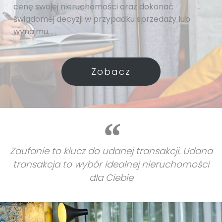
cenę swojej nieruchomości oraz dokonać
świadomej decyzji w przypadku sprzedaży lub
wynajmu.
Zobacz
Zaufanie to klucz do udanej transakcji. Udana
transakcja to wybór idealnej nieruchomości
dla Ciebie