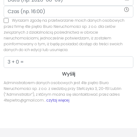
Wyrażam zgodę na przetwarzanie moich danych osobowych
przez firmę 4te piętro Biuro Nieruchomości sp. z o.o. dla celów
związanych z działalnością pośrednictwa w obrocie
nieruchomościami, jednocześnie potwierdzam, iż zostałem
poinformowany o tym, iż będę posiadać dostęp do treści swoich
danych do ich edycji lub usunięcia.
Administratorem danych osobowych jest 4te piętro Biuro
Nieruchomości sp. z o.o. z siedzibą przy Stefczyka 3, 20-151 Lublin
(“Administrator”), z którym można się skontaktować przez adres
4tepietro@gmail.com…
czytaj więcej