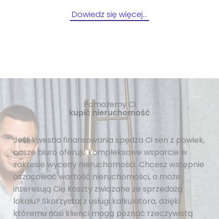
Dowiedz się więcej…
Pomożemy Ci
kupić nieruchomość
Jeśli kwestia finansowania spędza Ci sen z powiek,
nasze biuro oferuje kompleksowe wsparcie w
zakresie wyceny nieruchomości. Chcesz wstępnie
oszacować wartość nieruchomości, a może
interesują Cię koszty związane ze sprzedażą
lokalu? Skorzystaj z usługi kalkulatora, dzięki
któremu nasi klienci mogą poznać rzeczywistą