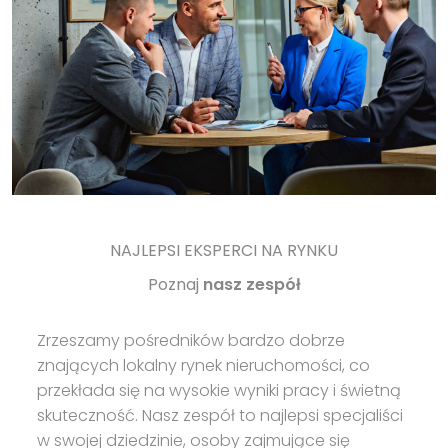
NAJLEPSI EKSPERCI NA RYNKU
Poznaj
nasz zespół
Zrzeszamy pośredników bardzo dobrze
znających lokalny rynek nieruchomości, co
przekłada się na wysokie wyniki pracy i świetną
skuteczność. Nasz zespół to najlepsi specjaliści
w swojej dziedzinie, osoby zajmujące się