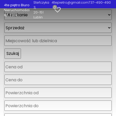
Stefczyka
4tepietro@gmail.com
737-490-490
4te piętro Biuro
0
3
Nieruchomości
20-151
sp. z o.o.
Lublin