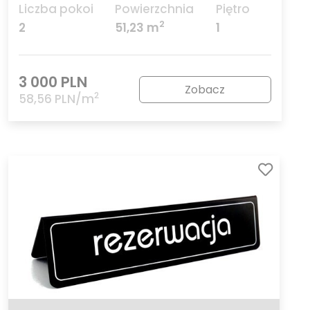
Liczba pokoi
Powierzchnia
Piętro
2
2
51,23 m
1
3 000 PLN
Zobacz
2
58,56 PLN/m