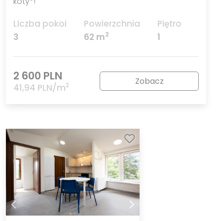
koty*!
Liczba pokoi
Powierzchnia
Piętro
2
3
62 m
1
2 600 PLN
Zobacz
2
41,94 PLN/m