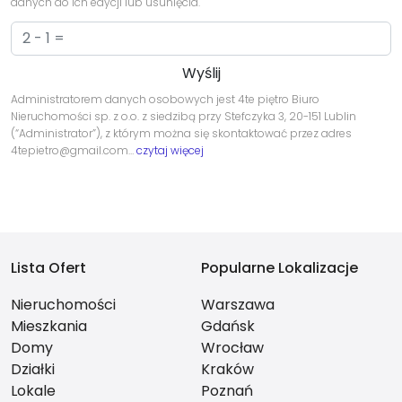
danych do ich edycji lub usunięcia.
Administratorem danych osobowych jest 4te piętro Biuro
Nieruchomości sp. z o.o. z siedzibą przy Stefczyka 3, 20-151 Lublin
(“Administrator”), z którym można się skontaktować przez adres
4tepietro@gmail.com…
czytaj więcej
Lista Ofert
Popularne Lokalizacje
Nieruchomości
Warszawa
Mieszkania
Gdańsk
Domy
Wrocław
Działki
Kraków
Lokale
Poznań