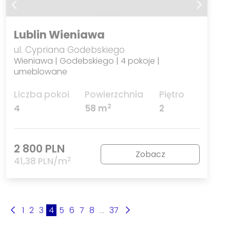
Lublin Wieniawa
ul. Cypriana Godebskiego
Wieniawa | Godebskiego | 4 pokoje |
umeblowane
Liczba pokoi
Powierzchnia
Piętro
2
4
58 m
2
2 800 PLN
Zobacz
2
41,38 PLN/m
1
2
3
4
5
6
7
8
...
37