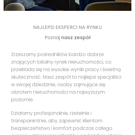
NAJLEPSI EKSPERCI NA RYNKU
Poznaj
nasz zespół
Zrzeszamy pośredników bardzo dobrze
znających lokalny rynek nieruchomości, co
przekłada się na wysokie wyniki pracy i świetną
skuteczność. Nasz zespół to najlepsi specjaliści
w swojej dziedzinie, osoby zajmujące się
obrotem nieruchomości na najwyższym
poziomie.
Działamy profesjonalnie, rzetelnie i
transparentnie, aby zapewnić klientom
bezpieczeństwo i komfort podczas całego