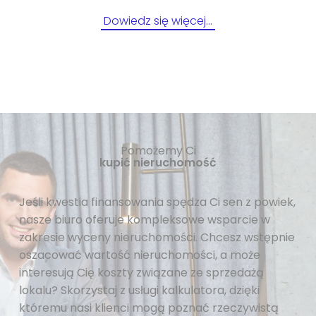
Dowiedz się więcej…
Pomożemy Ci
kupić nieruchomość
Jeśli kwestia finansowania spędza Ci sen z powiek,
nasze biuro oferuje kompleksowe wsparcie w
zakresie wyceny nieruchomości. Chcesz wstępnie
oszacować wartość nieruchomości, a może
interesują Cię koszty związane ze sprzedażą
lokalu? Skorzystaj z usługi kalkulatora, dzięki
któremu nasi klienci mogą poznać rzeczywistą