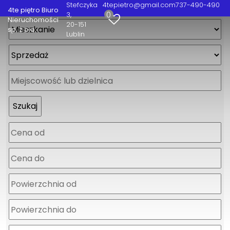
Stefczyka
4tepietro@gmail.com
737-490-490
4te piętro Biuro
0
3
Nieruchomości
20-151
sp. z o.o.
Lublin