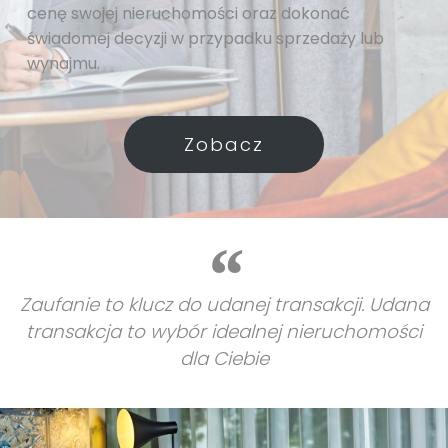
cenę swojej nieruchomości oraz dokonać
świadomej decyzji w przypadku sprzedaży lub
wynajmu.
Zobacz
Zaufanie to klucz do udanej transakcji. Udana
transakcja to wybór idealnej nieruchomości
dla Ciebie