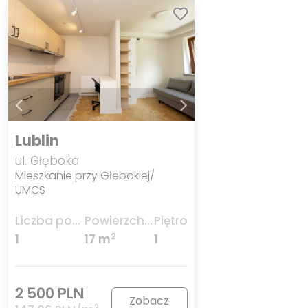
Lublin
ul. Głęboka
Mieszkanie przy Głębokiej/
UMCS
Liczba pokoi
Powierzchnia
Piętro
2
1
17 m
1
2 500 PLN
Zobacz
2