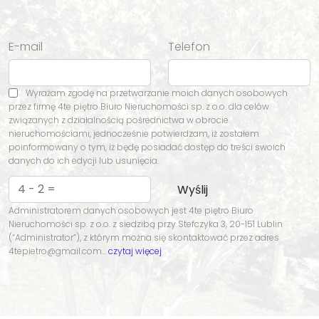
E-mail
Telefon
Wyrażam zgodę na przetwarzanie moich danych osobowych
przez firmę 4te piętro Biuro Nieruchomości sp. z o.o. dla celów
związanych z działalnością pośrednictwa w obrocie
nieruchomościami, jednocześnie potwierdzam, iż zostałem
poinformowany o tym, iż będę posiadać dostęp do treści swoich
danych do ich edycji lub usunięcia.
Administratorem danych osobowych jest 4te piętro Biuro
Nieruchomości sp. z o.o. z siedzibą przy Stefczyka 3, 20-151 Lublin
(“Administrator”), z którym można się skontaktować przez adres
4tepietro@gmail.com…
czytaj więcej