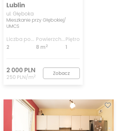
Lublin
ul. Głęboka
Mieszkanie przy Głębokiej/
UMCS
Liczba pokoi
Powierzchnia
Piętro
2
2
8 m
1
2 000 PLN
Zobacz
2
250 PLN/m