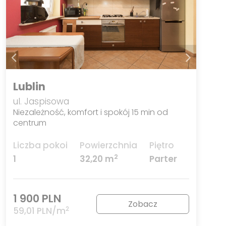
Lublin
ul. Jaspisowa
Niezależność, komfort i spokój 15 min od
centrum
Liczba pokoi
Powierzchnia
Piętro
2
1
32,20 m
Parter
1 900 PLN
Zobacz
2
59,01 PLN/m