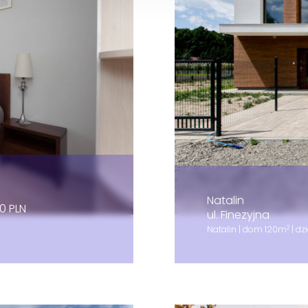
Natalin
0 PLN
ul. Finezyjna
2
Natalin | dom 120m
| dz