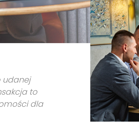
o udanej
nsakcja to
homości dla