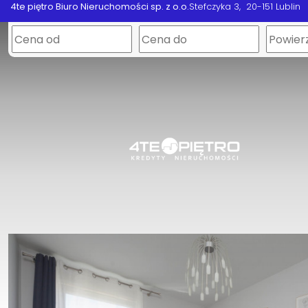
4te piętro Biuro Nieruchomości sp. z o.o.
Stefczyka 3
20-151 Lublin