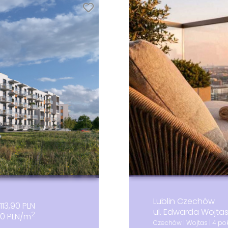
Lublin Czechów
113,90 PLN
ul. Edwarda Wojta
2
90 PLN/m
Czechów | Wojtas | 4 pok