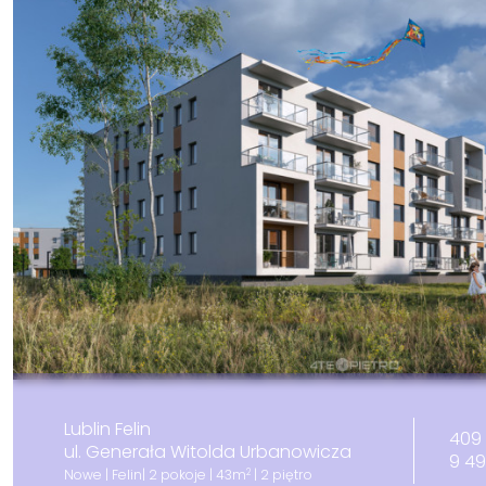
Lublin Felin
409 
ul. Generała Witolda Urbanowicza
9 4
2
Nowe | Felin| 2 pokoje | 43m
| 2 piętro