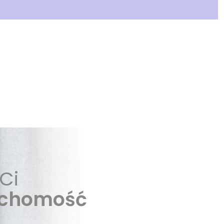
Ci
uchomość