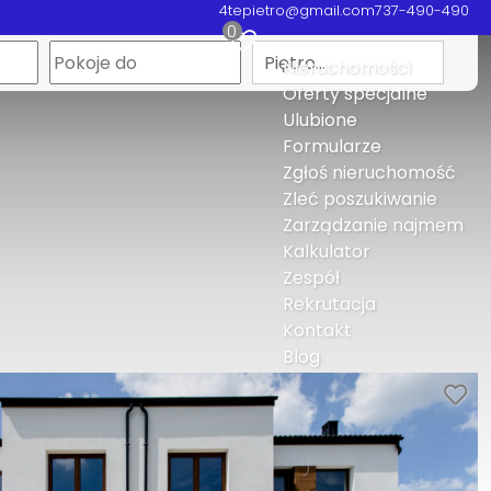
4tepietro@gmail.com
737-490-490
0
Piętro…
Nieruchomości
Oferty specjalne
Ulubione
Formularze
Zgłoś nieruchomość
Zleć poszukiwanie
Zarządzanie najmem
Kalkulator
Zespół
Rekrutacja
Kontakt
Blog