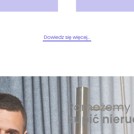
Dowiedz się więcej…
Pomożemy 
kupić nier