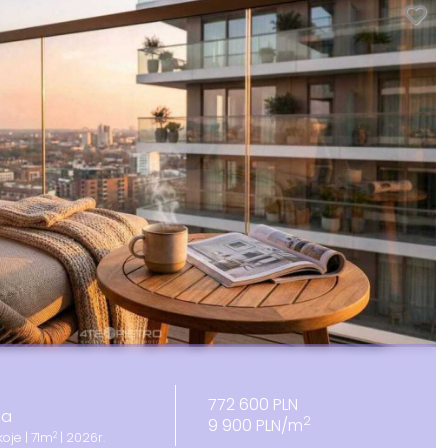
772 600 PLN
sa
2
9 900 PLN/m
2
oje | 71m
| 2026r.