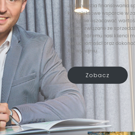
Jeśli kwestia finansowania s
kompleksowe wsparcie w za
wstępnie oszacować wartość
koszty związane ze sprzedażą
dzięki któremu nasi klienci
nieruchomości oraz dokonać
lub wynajmu.
Zobacz