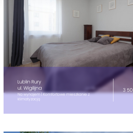
Lublin Rury
ul. Wigilijna
3 50
Na wynajem | Komfortowe mieszkanie z
klimatyzacją