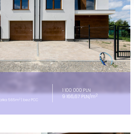
1 100 000 PLN
2
9 166,67 PLN/m
2
iałka 565m
| bez PCC