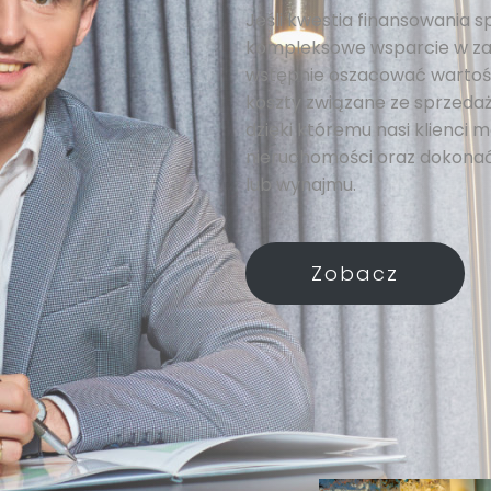
Jeśli kwestia finansowania s
kompleksowe wsparcie w za
wstępnie oszacować wartość
koszty związane ze sprzedażą
dzięki któremu nasi klienci
nieruchomości oraz dokonać
lub wynajmu.
Zobacz