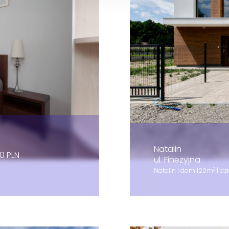
Natalin
0 PLN
ul. Finezyjna
2
Natalin | dom 120m
| dz