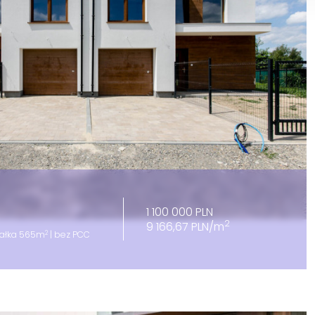
1 100 000 PLN
2
9 166,67 PLN/m
2
iałka 565m
| bez PCC