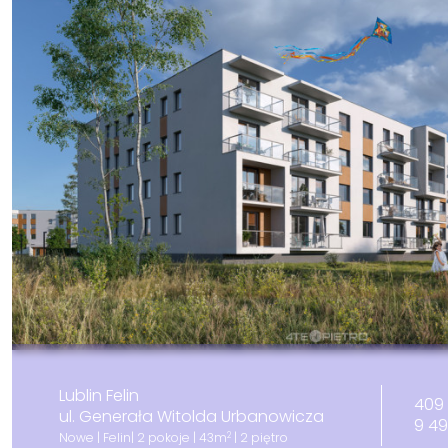
Lublin Felin
409 
ul. Generała Witolda Urbanowicza
9 4
2
Nowe | Felin| 2 pokoje | 43m
| 2 piętro