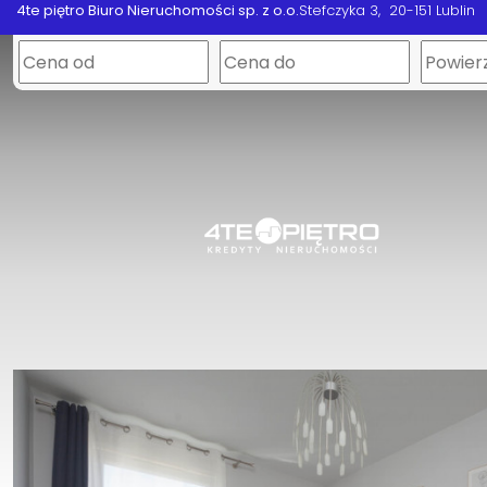
4te piętro Biuro Nieruchomości sp. z o.o.
Stefczyka 3
20-151 Lublin