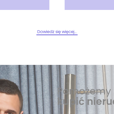
Dowiedz się więcej…
Pomożemy 
kupić nier