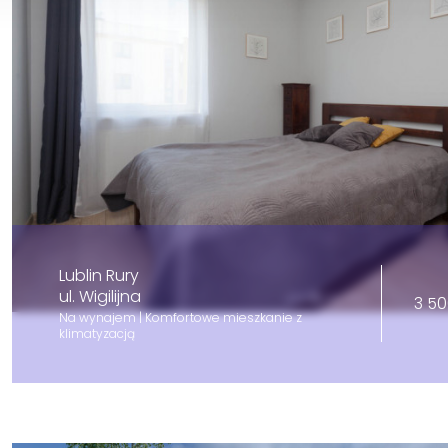
Lublin Rury
ul. Wigilijna
3 50
Na wynajem | Komfortowe mieszkanie z
klimatyzacją