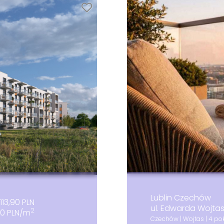
Lublin Czechów
113,90 PLN
ul. Edwarda Wojta
2
90 PLN/m
Czechów | Wojtas | 4 pok