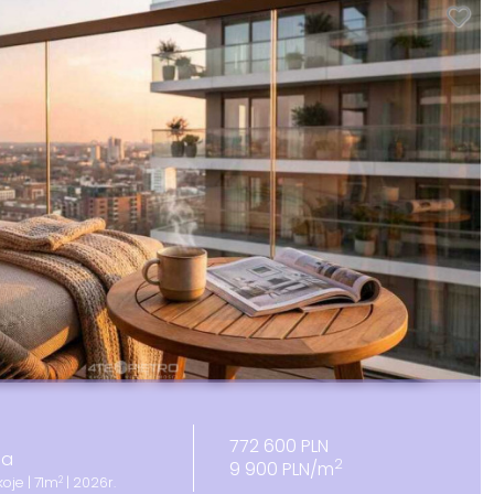
772 600 PLN
sa
2
9 900 PLN/m
2
oje | 71m
| 2026r.