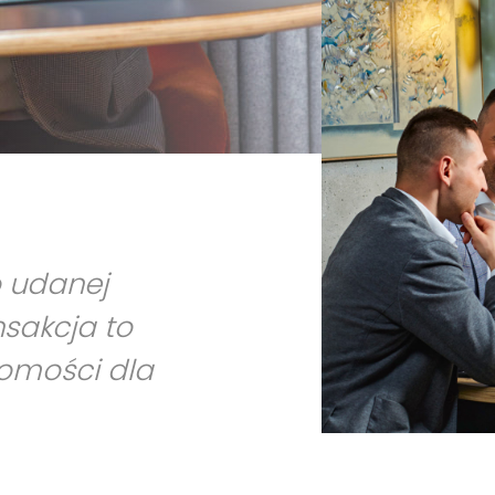
o udanej
nsakcja to
homości dla