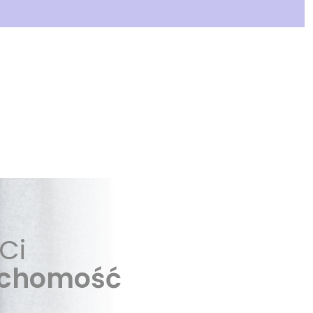
Ci
uchomość