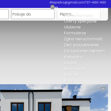
4tepietro@gmail.com
737-490-490
0
Piętro…
Nieruchomości
Oferty specjalne
Ulubione
Formularze
Zgłoś nieruchomość
Zleć poszukiwanie
Zarządzanie najmem
Kalkulator
Zespół
Rekrutacja
Kontakt
Blog