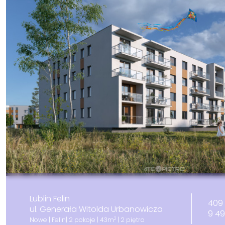
Lublin Felin
409 
ul. Generała Witolda Urbanowicza
9 4
2
Nowe | Felin| 2 pokoje | 43m
| 2 piętro