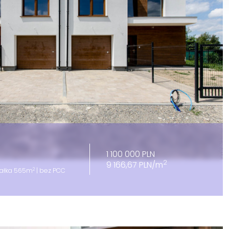
1 100 000 PLN
2
9 166,67 PLN/m
2
iałka 565m
| bez PCC