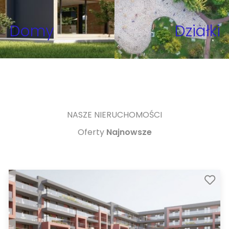
Domy
Działki
NASZE NIERUCHOMOŚCI
Oferty
Najnowsze