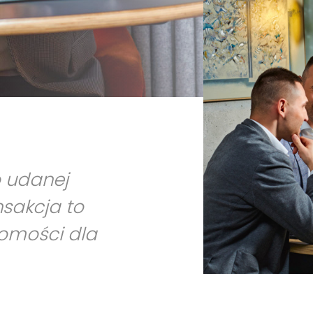
o udanej
nsakcja to
homości dla