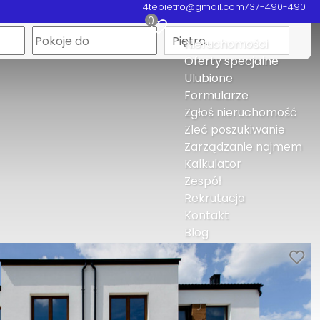
4tepietro@gmail.com
737-490-490
0
Piętro…
Nieruchomości
Oferty specjalne
Ulubione
Formularze
Zgłoś nieruchomość
Zleć poszukiwanie
Zarządzanie najmem
Kalkulator
Zespół
Rekrutacja
Kontakt
Blog