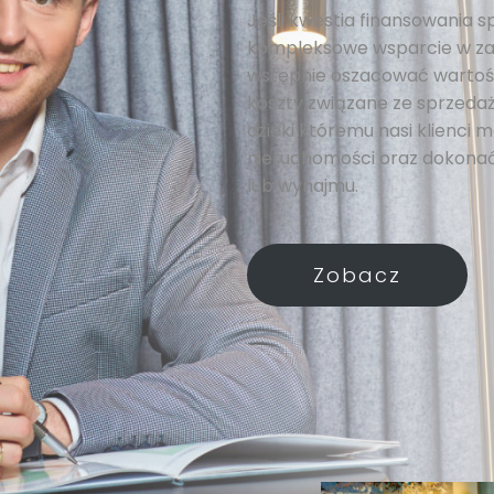
Jeśli kwestia finansowania s
kompleksowe wsparcie w za
wstępnie oszacować wartość
koszty związane ze sprzedażą
dzięki któremu nasi klienci
nieruchomości oraz dokonać
lub wynajmu.
Zobacz