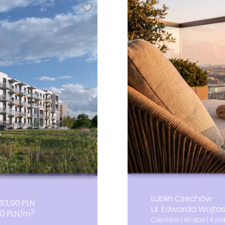
Lublin Czechów
113,90 PLN
ul. Edwarda Wojta
2
90 PLN/m
Czechów | Wojtas | 4 pok