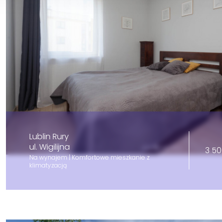
Lublin Rury
ul. Wigilijna
3 50
Na wynajem | Komfortowe mieszkanie z
klimatyzacją