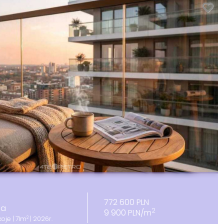
772 600 PLN
sa
2
9 900 PLN/m
2
oje | 71m
| 2026r.