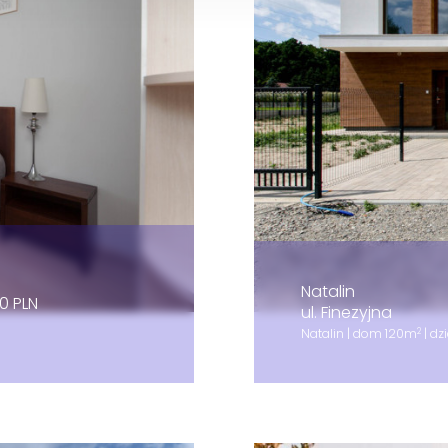
Natalin
0 PLN
ul. Finezyjna
2
Natalin | dom 120m
| dz