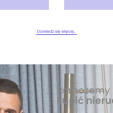
Dowiedz się więcej…
Pomożemy 
kupić nier