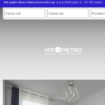
4te piętro Biuro Nieruchomości sp. z o.o.
Stefczyka 3
20-151 Lublin