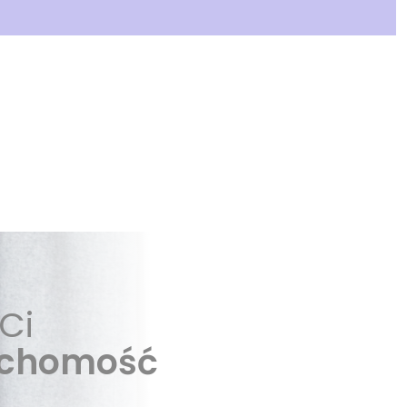
Ci
uchomość