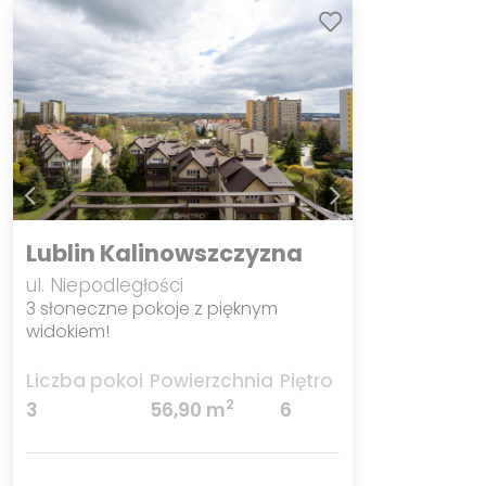
Lublin Kalinowszczyzna
ul. Niepodległości
3 słoneczne pokoje z pięknym
widokiem!
Liczba pokoi
Powierzchnia
Piętro
2
3
56,90 m
6