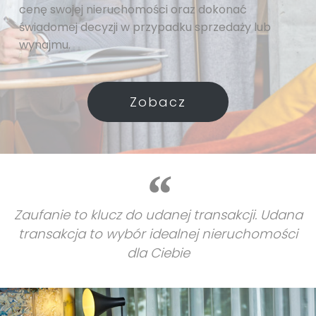
cenę swojej nieruchomości oraz dokonać
świadomej decyzji w przypadku sprzedaży lub
wynajmu.
Zobacz
Zaufanie to klucz do udanej transakcji. Udana
transakcja to wybór idealnej nieruchomości
dla Ciebie