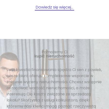
Dowiedz się więcej…
Pomożemy Ci
kupić nieruchomość
Jeśli kwestia finansowania spędza Ci sen z powiek,
nasze biuro oferuje kompleksowe wsparcie w
zakresie wyceny nieruchomości. Chcesz wstępnie
oszacować wartość nieruchomości, a może
interesują Cię koszty związane ze sprzedażą
lokalu? Skorzystaj z usługi kalkulatora, dzięki
któremu nasi klienci mogą poznać rzeczywistą