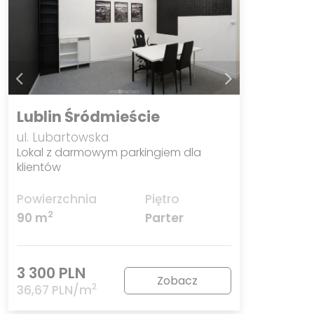
Lublin Śródmieście
ul. Lubartowska
Lokal z darmowym parkingiem dla
klientów
Powierzchnia
Piętro
2
90 m
Parter
3 300 PLN
Zobacz
2
36,67 PLN/m