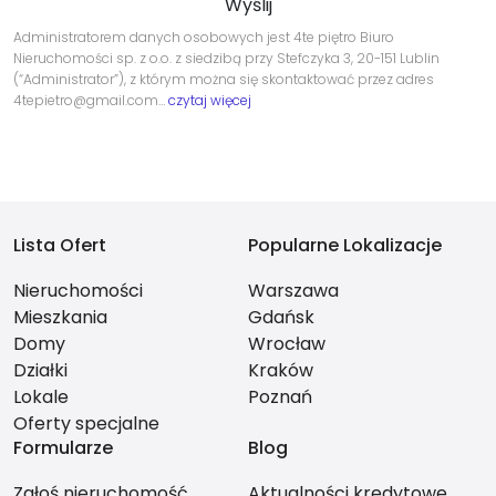
Administratorem danych osobowych jest 4te piętro Biuro
Nieruchomości sp. z o.o. z siedzibą przy Stefczyka 3, 20-151 Lublin
(“Administrator”), z którym można się skontaktować przez adres
4tepietro@gmail.com…
czytaj więcej
Lista Ofert
Popularne Lokalizacje
Nieruchomości
Warszawa
Mieszkania
Gdańsk
Domy
Wrocław
Działki
Kraków
Lokale
Poznań
Oferty specjalne
Formularze
Blog
Zgłoś nieruchomość
Aktualności kredytowe