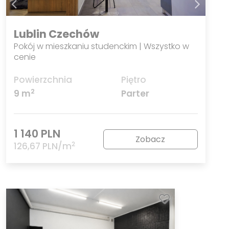
Lublin Czechów
Pokój w mieszkaniu studenckim | Wszystko w
cenie
Powierzchnia
Piętro
2
9 m
Parter
1 140 PLN
Zobacz
2
126,67 PLN/m