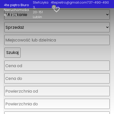
Stefczyka
4tepietro@gmail.com
737-490-490
4te piętro Biuro
0
3
Nieruchomości
20-151
sp. z o.o.
Lublin