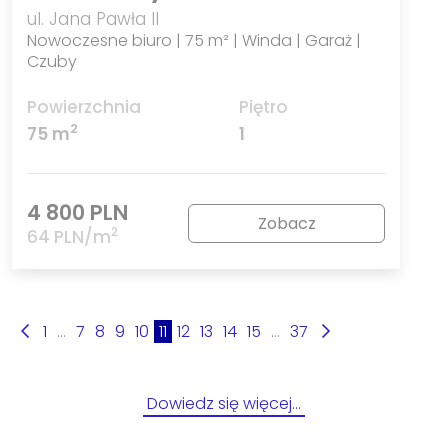
ul. Jana Pawła II
Nowoczesne biuro | 75 m² | Winda | Garaż |
Czuby
Powierzchnia
Piętro
2
75 m
1
4 800 PLN
Zobacz
2
64 PLN/m
1
...
7
8
9
10
11
12
13
14
15
...
37
Dowiedz się więcej…