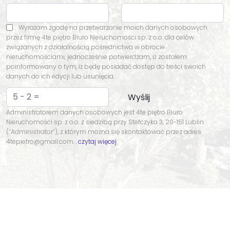
Wyrażam zgodę na przetwarzanie moich danych osobowych
przez firmę 4te piętro Biuro Nieruchomości sp. z o.o. dla celów
związanych z działalnością pośrednictwa w obrocie
nieruchomościami, jednocześnie potwierdzam, iż zostałem
poinformowany o tym, iż będę posiadać dostęp do treści swoich
danych do ich edycji lub usunięcia.
Administratorem danych osobowych jest 4te piętro Biuro
Nieruchomości sp. z o.o. z siedzibą przy Stefczyka 3, 20-151 Lublin
(“Administrator”), z którym można się skontaktować przez adres
4tepietro@gmail.com…
czytaj więcej