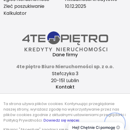
Zleć poszukiwanie
10.12.2025
Kalkulator
Dane firmy
4te piętro Biuro Nieruchomości sp. z o.o.
Stefczyka 3
20-151 Lublin
Kontakt
4tepietro@gmail.com
Ta strona używa plików cookies. Kontynuując przeglądanie
737-490-490
naszej strony, wyrażasz zgodę na wykorzystywanie przez nas
Znajdziesz nas tu
plików cookies zgodnie z aktualnymi ustawieniami przeglądarki i
Polityką Prywatności.
Dowiedz się więcej
Hej! Chętnie Ci pomogę 🙂
Klikając "Akceptuję" zgadasz się na wykorzystywanie przez nas