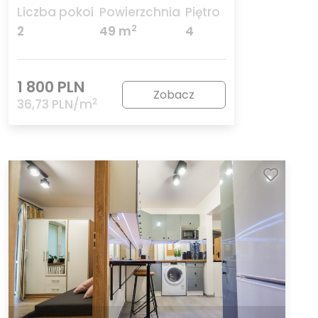
Liczba pokoi
Powierzchnia
Piętro
2
2
49 m
4
1 800 PLN
Zobacz
2
36,73 PLN/m