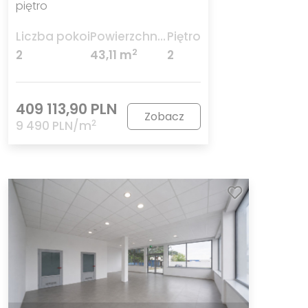
piętro
Liczba pokoi
Powierzchnia
Piętro
2
2
43,11 m
2
409 113,90 PLN
Zobacz
2
9 490 PLN/m