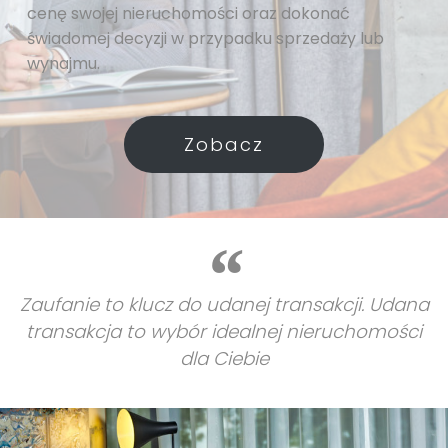
cenę swojej nieruchomości oraz dokonać
świadomej decyzji w przypadku sprzedaży lub
wynajmu.
Zobacz
Zaufanie to klucz do udanej transakcji. Udana
transakcja to wybór idealnej nieruchomości
dla Ciebie