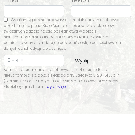
E-mail
Telefon
Wyrażam zgodę na przetwarzanie moich danych osobowych
przez firmę 4te piętro Biuro Nieruchomości sp. z o.o. dla celów
związanych z działalnością pośrednictwa w obrocie
nieruchomościami, jednocześnie potwierdzam, iż zostałem
poinformowany o tym, iż będę posiadać dostęp do treści swoich
danych do ich edycji lub usunięcia.
Administratorem danych osobowych jest 4te piętro Biuro
Nieruchomości sp. z o.o. z siedzibą przy Stefczyka 3, 20-151 Lublin
(“Administrator”), z którym można się skontaktować przez adres
4tepietro@gmail.com…
czytaj więcej