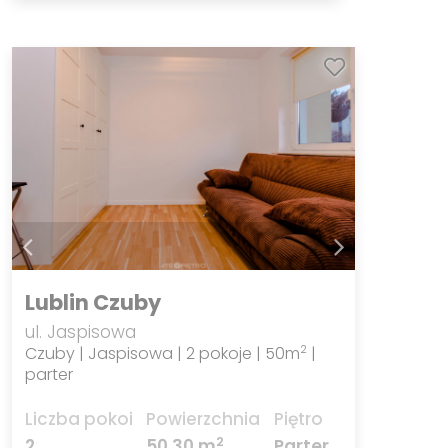
Lublin Czuby
ul. Jaspisowa
Czuby | Jaspisowa | 2 pokoje | 50m
|
2
parter
Liczba pokoi
Powierzchnia
Piętro
2
2
50,30 m
Parter