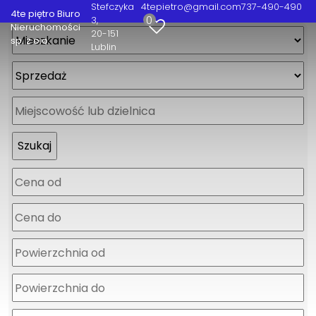
Stefczyka
4tepietro@gmail.com
737-490-490
4te piętro Biuro
0
3
Nieruchomości
20-151
sp. z o.o.
Lublin