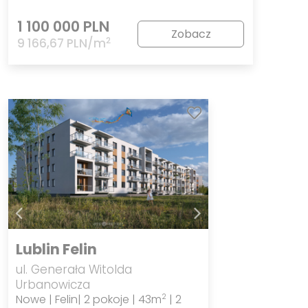
1 100 000 PLN
Zobacz
2
9 166,67 PLN/m
Lublin Felin
ul. Generała Witolda
Urbanowicza
Nowe | Felin| 2 pokoje | 43m
| 2
2