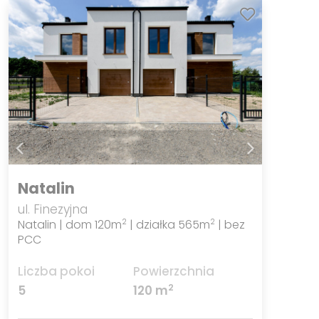
Natalin
ul. Finezyjna
Natalin | dom 120m
| działka 565m
| bez
2
2
PCC
Liczba pokoi
Powierzchnia
2
5
120 m