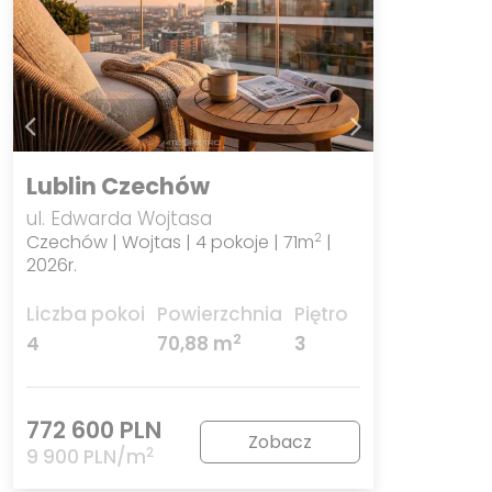
Lublin Czechów
ul. Edwarda Wojtasa
Czechów | Wojtas | 4 pokoje | 71m
|
2
2026r.
Liczba pokoi
Powierzchnia
Piętro
2
4
70,88 m
3
772 600 PLN
Zobacz
2
9 900 PLN/m