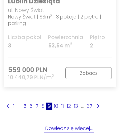
Lublin Dziesiąta
ul. Nowy Świat
Nowy Świat | 53m
| 3 pokoje | 2 piętro |
2
parking
Liczba pokoi
Powierzchnia
Piętro
2
3
53,54 m
2
559 000 PLN
Zobacz
2
10 440,79 PLN/m
1
...
5
6
7
8
9
10
11
12
13
...
37
Dowiedz się więcej…