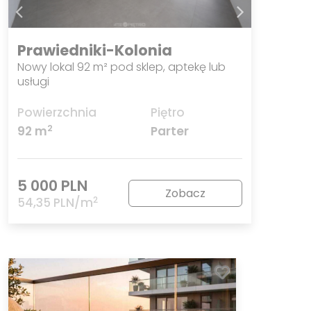
Prawiedniki-Kolonia
Nowy lokal 92 m² pod sklep, aptekę lub
usługi
Powierzchnia
Piętro
2
92 m
Parter
5 000 PLN
Zobacz
2
54,35 PLN/m