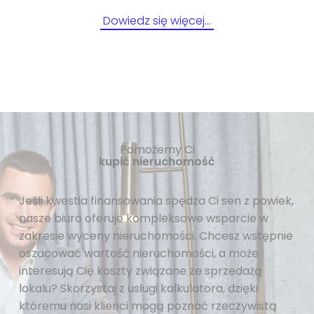
Dowiedz się więcej…
Pomożemy Ci
kupić nieruchomość
Jeśli kwestia finansowania spędza Ci sen z powiek,
nasze biuro oferuje kompleksowe wsparcie w
zakresie wyceny nieruchomości. Chcesz wstępnie
oszacować wartość nieruchomości, a może
interesują Cię koszty związane ze sprzedażą
lokalu? Skorzystaj z usługi kalkulatora, dzięki
któremu nasi klienci mogą poznać rzeczywistą