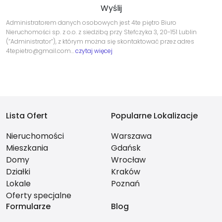
Administratorem danych osobowych jest 4te piętro Biuro
Nieruchomości sp. z o.o. z siedzibą przy Stefczyka 3, 20-151 Lublin
(“Administrator”), z którym można się skontaktować przez adres
4tepietro@gmail.com…
czytaj więcej
Lista Ofert
Popularne Lokalizacje
Nieruchomości
Warszawa
Mieszkania
Gdańsk
Domy
Wrocław
Działki
Kraków
Lokale
Poznań
Oferty specjalne
Formularze
Blog