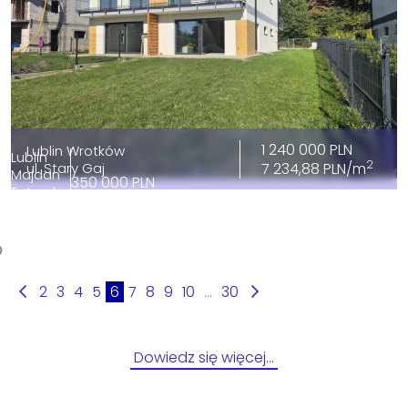
1 240 000 PLN
Lublin Wrotków
Lublin
2
ul. Stary Gaj
7 234,88 PLN/m
Majdan
350 000 PLN
Tatarski
2
7 667,03 PLN/m
ul.
Łabędzia
2
3
4
5
6
7
8
9
10
...
30
Dowiedz się więcej…