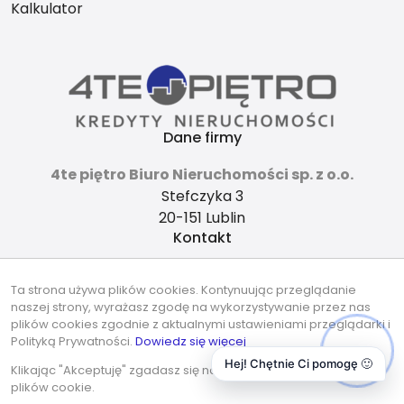
Kalkulator
Dane firmy
4te piętro Biuro Nieruchomości sp. z o.o.
Stefczyka 3
20-151 Lublin
Kontakt
4tepietro@gmail.com
Ta strona używa plików cookies. Kontynuując przeglądanie
737-490-490
naszej strony, wyrażasz zgodę na wykorzystywanie przez nas
Znajdziesz nas tu
plików cookies zgodnie z aktualnymi ustawieniami przeglądarki i
Polityką Prywatności.
Dowiedz się więcej
Hej! Chętnie Ci pomogę 🙂
Klikając "Akceptuję" zgadasz się na wykorzystywanie przez nas
plików cookie.