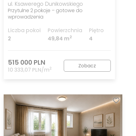
ul. Ksawerego Dunikowskiego
Przytulne 2 pokoje – gotowe do
wprowadzenia
Liczba pokoi
Powierzchnia
Piętro
2
2
49,84 m
4
515 000 PLN
Zobacz
2
10 333,07 PLN/m