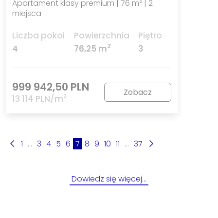
Apartament klasy premium | 76 m² | 2
miejsca
Liczba pokoi
Powierzchnia
Piętro
2
4
76,25 m
3
999 942,50 PLN
Zobacz
2
13 114 PLN/m
1
...
3
4
5
6
7
8
9
10
11
...
37
Dowiedz się więcej…