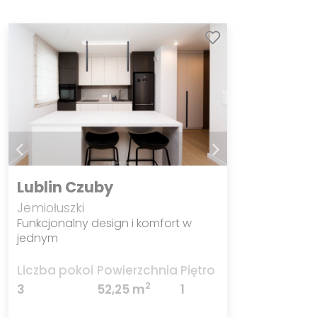
Lublin Czuby
Jemiołuszki
Funkcjonalny design i komfort w
jednym
Liczba pokoi
Powierzchnia
Piętro
2
3
52,25 m
1