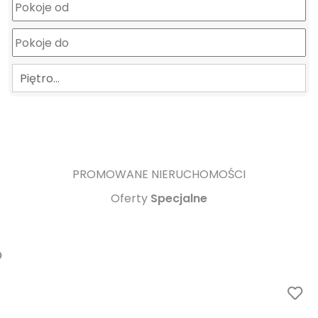
Piętro…
PROMOWANE NIERUCHOMOŚCI
Oferty
Specjalne
Lublin
422 418 PLN
Szerokie
2
13 100 PLN/m
Nałęczowska