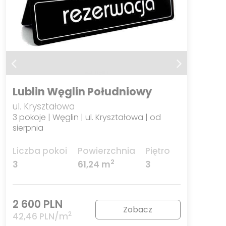
Lublin Węglin Południowy
ul. Kryształowa
3 pokoje | Węglin | ul. Kryształowa | od
sierpnia
Liczba pokoi
Powierzchnia
Piętro
2
3
61,24 m
3
2 600 PLN
Zobacz
2
42,46 PLN/m