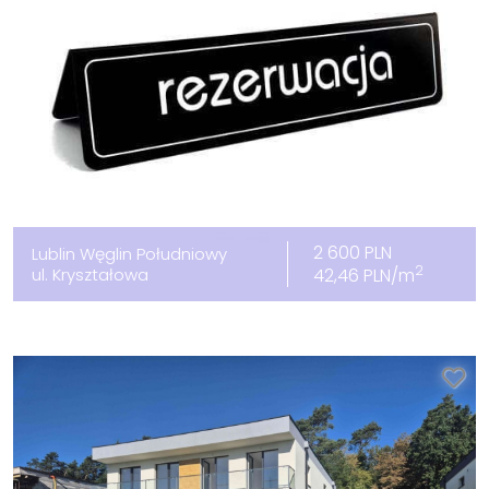
2 600 PLN
Lublin Węglin Południowy
2
ul. Kryształowa
42,46 PLN/m