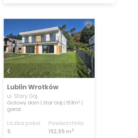
Lublin Wrotków
ul. Stary Gaj
Gotowy dom | Star Gaj | 153m
|
2
garaż
Liczba pokoi
Powierzchnia
2
5
152,55 m