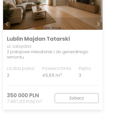
Lublin Majdan Tatarski
ul. Łabędzia
2 pokojowe mieszkanie | do generalnego
remontu
Liczba pokoi
Powierzchnia
Piętro
2
2
45,65 m
3
350 000 PLN
Zobacz
2
7 667,03 PLN/m