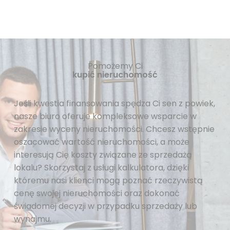
Pomożemy Ci
kupić nieruchomość
Jeśli kwestia finansowania spędza Ci sen z powiek,
nasze biuro oferuje kompleksowe wsparcie w
zakresie wyceny nieruchomości. Chcesz wstępnie
oszacować wartość nieruchomości, a może
interesują Cię koszty związane ze sprzedażą
lokalu? Skorzystaj z usługi kalkulatora, dzięki
któremu nasi klienci mogą poznać rzeczywistą
cenę swojej nieruchomości oraz dokonać
świadomej decyzji w przypadku sprzedaży lub
wynajmu.