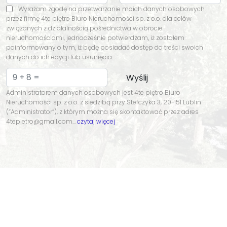
Wyrażam zgodę na przetwarzanie moich danych osobowych
przez firmę 4te piętro Biuro Nieruchomości sp. z o.o. dla celów
związanych z działalnością pośrednictwa w obrocie
nieruchomościami, jednocześnie potwierdzam, iż zostałem
poinformowany o tym, iż będę posiadać dostęp do treści swoich
danych do ich edycji lub usunięcia.
Administratorem danych osobowych jest 4te piętro Biuro
Nieruchomości sp. z o.o. z siedzibą przy Stefczyka 3, 20-151 Lublin
(“Administrator”), z którym można się skontaktować przez adres
4tepietro@gmail.com…
czytaj więcej