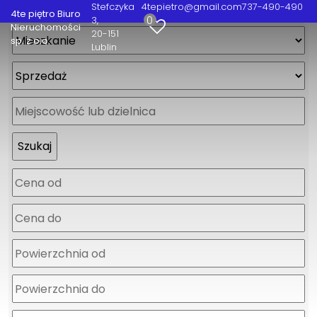
Stefczyka
4tepietro@gmail.com
737-490-490
4te piętro Biuro
0
3
Nieruchomości
20-151
sp. z o.o.
Lublin