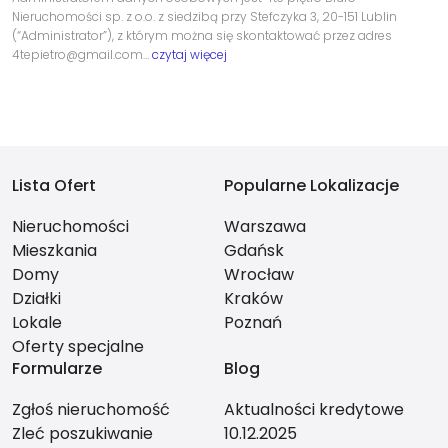
Nieruchomości sp. z o.o. z siedzibą przy Stefczyka 3, 20-151 Lublin
(“Administrator”), z którym można się skontaktować przez adres
4tepietro@gmail.com…
czytaj więcej
Lista Ofert
Popularne Lokalizacje
Nieruchomości
Warszawa
Mieszkania
Gdańsk
Domy
Wrocław
Działki
Kraków
Lokale
Poznań
Oferty specjalne
Formularze
Blog
Zgłoś nieruchomość
Aktualności kredytowe
Zleć poszukiwanie
10.12.2025