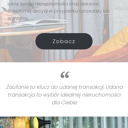
cenę swojej nieruchomości oraz dokonać
świadomej decyzji w przypadku sprzedaży lub
wynajmu.
Zobacz
Zaufanie to klucz do udanej transakcji. Udana
transakcja to wybór idealnej nieruchomości
dla Ciebie