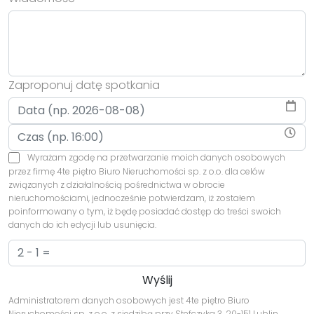
Zaproponuj datę spotkania
Wyrażam zgodę na przetwarzanie moich danych osobowych
przez firmę 4te piętro Biuro Nieruchomości sp. z o.o. dla celów
związanych z działalnością pośrednictwa w obrocie
nieruchomościami, jednocześnie potwierdzam, iż zostałem
poinformowany o tym, iż będę posiadać dostęp do treści swoich
danych do ich edycji lub usunięcia.
Administratorem danych osobowych jest 4te piętro Biuro
Nieruchomości sp. z o.o. z siedzibą przy Stefczyka 3, 20-151 Lublin