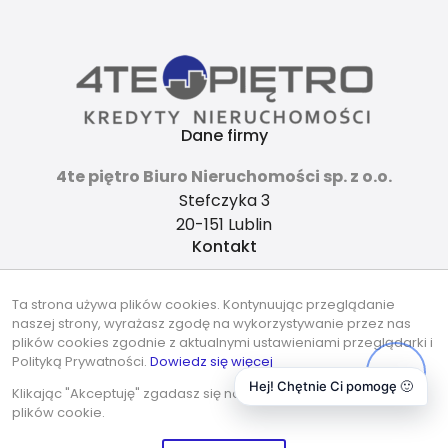
Dane firmy
4te piętro Biuro Nieruchomości sp. z o.o.
Stefczyka 3
20-151 Lublin
Kontakt
4tepietro@gmail.com
Ta strona używa plików cookies. Kontynuując przeglądanie
737-490-490
naszej strony, wyrażasz zgodę na wykorzystywanie przez nas
Znajdziesz nas tu
plików cookies zgodnie z aktualnymi ustawieniami przeglądarki i
Polityką Prywatności.
Dowiedz się więcej
Hej! Chętnie Ci pomogę 🙂
Klikając "Akceptuję" zgadasz się na wykorzystywanie przez nas
plików cookie.