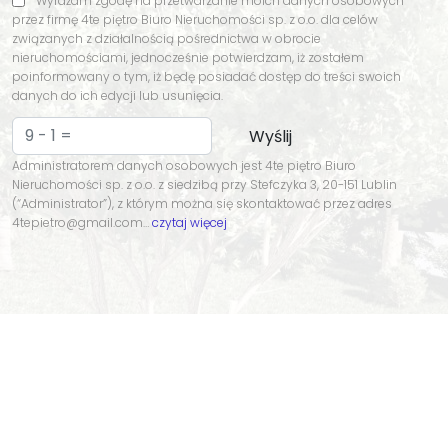
Wyrażam zgodę na przetwarzanie moich danych osobowych
przez firmę 4te piętro Biuro Nieruchomości sp. z o.o. dla celów
związanych z działalnością pośrednictwa w obrocie
nieruchomościami, jednocześnie potwierdzam, iż zostałem
poinformowany o tym, iż będę posiadać dostęp do treści swoich
danych do ich edycji lub usunięcia.
Administratorem danych osobowych jest 4te piętro Biuro
Nieruchomości sp. z o.o. z siedzibą przy Stefczyka 3, 20-151 Lublin
(“Administrator”), z którym można się skontaktować przez adres
4tepietro@gmail.com…
czytaj więcej