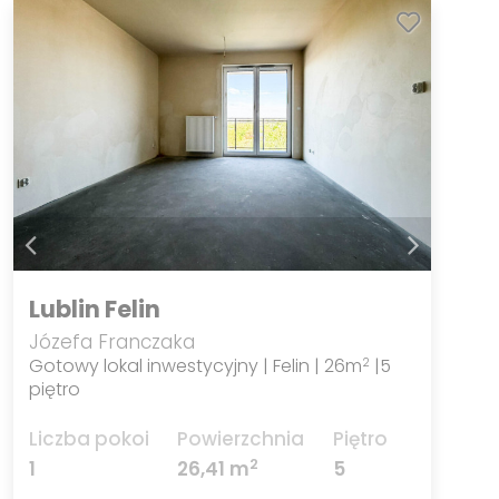
Lublin Felin
Józefa Franczaka
Gotowy lokal inwestycyjny | Felin | 26m
|5
2
piętro
Liczba pokoi
Powierzchnia
Piętro
2
1
26,41 m
5