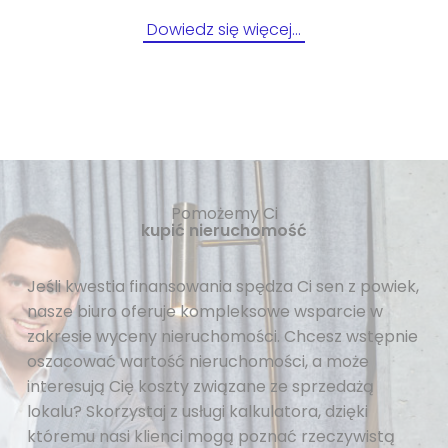
Dowiedz się więcej…
Pomożemy Ci
kupić nieruchomość
Jeśli kwestia finansowania spędza Ci sen z powiek,
nasze biuro oferuje kompleksowe wsparcie w
zakresie wyceny nieruchomości. Chcesz wstępnie
oszacować wartość nieruchomości, a może
interesują Cię koszty związane ze sprzedażą
lokalu? Skorzystaj z usługi kalkulatora, dzięki
któremu nasi klienci mogą poznać rzeczywistą