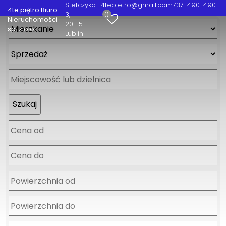
Stefczyka
4tepietro@gmail.com
737-490-490
4te piętro Biuro
0
3
Nieruchomości
20-151
sp. z o.o.
Lublin