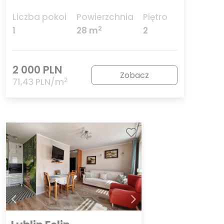
Liczba pokoi
Powierzchnia
Piętro
2
1
28 m
2
2 000 PLN
Zobacz
2
71,43 PLN/m