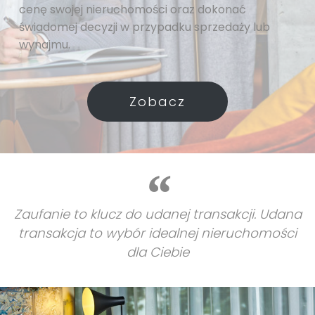
cenę swojej nieruchomości oraz dokonać
świadomej decyzji w przypadku sprzedaży lub
wynajmu.
Zobacz
Zaufanie to klucz do udanej transakcji. Udana
transakcja to wybór idealnej nieruchomości
dla Ciebie