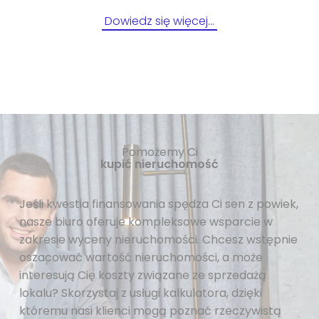
Dowiedz się więcej…
Pomożemy Ci
kupić nieruchomość
Jeśli kwestia finansowania spędza Ci sen z powiek,
nasze biuro oferuje kompleksowe wsparcie w
zakresie wyceny nieruchomości. Chcesz wstępnie
oszacować wartość nieruchomości, a może
interesują Cię koszty związane ze sprzedażą
lokalu? Skorzystaj z usługi kalkulatora, dzięki
któremu nasi klienci mogą poznać rzeczywistą