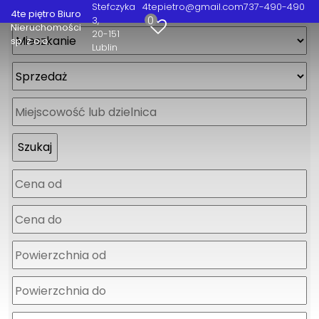
Stefczyka
4tepietro@gmail.com
737-490-490
4te piętro Biuro
0
3
Nieruchomości
20-151
sp. z o.o.
Lublin