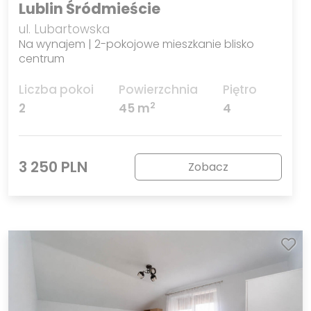
Lublin Śródmieście
ul. Lubartowska
Na wynajem | 2-pokojowe mieszkanie blisko
centrum
Liczba pokoi
Powierzchnia
Piętro
2
2
45 m
4
3 250 PLN
Zobacz