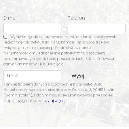
E-mail
Telefon
Wyrażam zgodę na przetwarzanie moich danych osobowych
przez firmę 4te piętro Biuro Nieruchomości sp. z o.o. dla celów
związanych z działalnością pośrednictwa w obrocie
nieruchomościami, jednocześnie potwierdzam, iż zostałem
poinformowany o tym, iż będę posiadać dostęp do treści swoich
danych do ich edycji lub usunięcia.
Administratorem danych osobowych jest 4te piętro Biuro
Nieruchomości sp. z o.o. z siedzibą przy Stefczyka 3, 20-151 Lublin
(“Administrator”), z którym można się skontaktować przez adres
4tepietro@gmail.com…
czytaj więcej