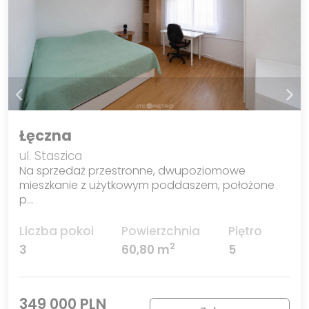
Łęczna
ul. Staszica
Na sprzedaż przestronne, dwupoziomowe
mieszkanie z użytkowym poddaszem, położone
p…
Liczba pokoi
Powierzchnia
Piętro
2
3
60,80 m
5
349 000 PLN