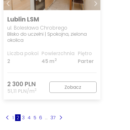
Lublin LSM
ul. Bolesława Chrobrego
Blisko do uczelni | Spokojna, zielona
okolica
Liczba pokoi
Powierzchnia
Piętro
2
2
45 m
Parter
2 300 PLN
Zobacz
2
51,11 PLN/m
1
2
3
4
5
6
...
37