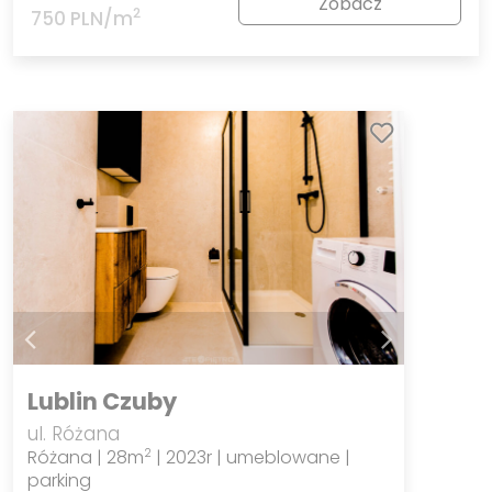
Zobacz
2
750 PLN/m
Lublin Czuby
ul. Różana
Różana | 28m
| 2023r | umeblowane |
2
parking