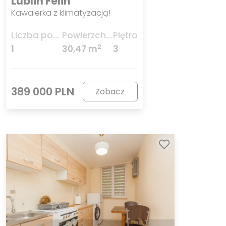
Lublin Felin
Kawalerka z klimatyzacją!
Liczba pokoi
Powierzchnia
Piętro
2
1
30,47 m
3
389 000 PLN
Zobacz