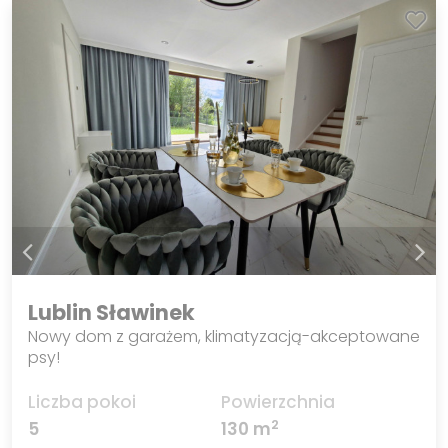
Lublin Sławinek
Nowy dom z garażem, klimatyzacją-akceptowane
psy!
Liczba pokoi
Powierzchnia
2
5
130 m