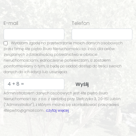
E-mail
Telefon
Wyrażam zgodę na przetwarzanie moich danych osobowych
przez firmę 4te piętro Biuro Nieruchomości sp. z o.o. dla celów
związanych z działalnością pośrednictwa w obrocie
nieruchomościami, jednocześnie potwierdzam, iż zostałem
poinformowany o tym, iż będę posiadać dostęp do treści swoich
danych do ich edycji lub usunięcia.
Administratorem danych osobowych jest 4te piętro Biuro
Nieruchomości sp. z o.o. z siedzibą przy Stefczyka 3, 20-151 Lublin
(“Administrator”), z którym można się skontaktować przez adres
4tepietro@gmail.com…
czytaj więcej