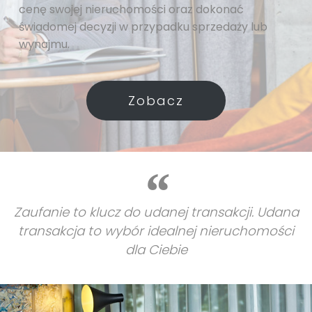
cenę swojej nieruchomości oraz dokonać
świadomej decyzji w przypadku sprzedaży lub
wynajmu.
Zobacz
Zaufanie to klucz do udanej transakcji. Udana
transakcja to wybór idealnej nieruchomości
dla Ciebie