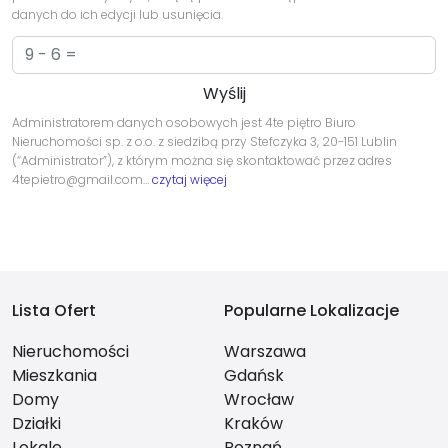
danych do ich edycji lub usunięcia.
Administratorem danych osobowych jest 4te piętro Biuro
Nieruchomości sp. z o.o. z siedzibą przy Stefczyka 3, 20-151 Lublin
(“Administrator”), z którym można się skontaktować przez adres
4tepietro@gmail.com…
czytaj więcej
Lista Ofert
Popularne Lokalizacje
Nieruchomości
Warszawa
Mieszkania
Gdańsk
Domy
Wrocław
Działki
Kraków
Lokale
Poznań