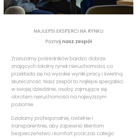
NAJLEPSI EKSPERCI NA RYNKU
Poznaj
nasz zespół
Zrzeszamy pośredników bardzo dobrze
znających lokalny rynek nieruchomości, co
przekłada się na wysokie wyniki pracy i świetną
skuteczność. Nasz zespół to najlepsi specjaliści
w swojej dziedzinie, osoby zajmujące się
obrotem nieruchomości na najwyższym
poziomie.
Działamy profesjonalnie, rzetelnie i
transparentnie, aby zapewnić klientom
bezpieczeństwo i komfort podczas całego