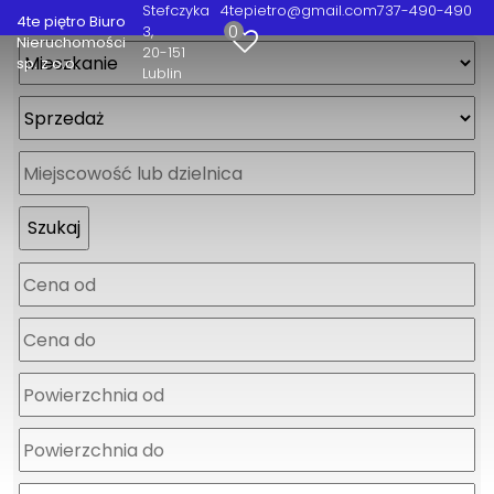
Stefczyka
4tepietro@gmail.com
737-490-490
4te piętro Biuro
0
3
Nieruchomości
20-151
sp. z o.o.
Lublin