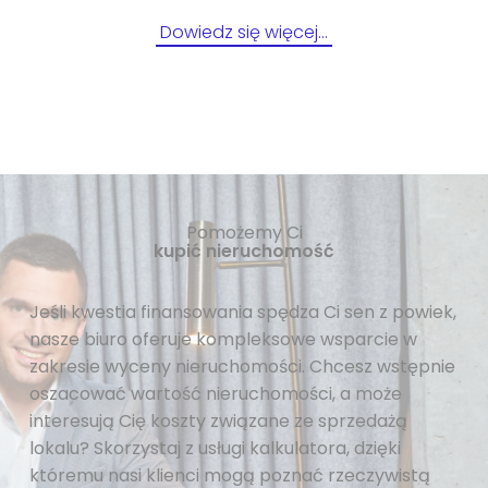
Dowiedz się więcej…
Pomożemy Ci
kupić nieruchomość
Jeśli kwestia finansowania spędza Ci sen z powiek,
nasze biuro oferuje kompleksowe wsparcie w
zakresie wyceny nieruchomości. Chcesz wstępnie
oszacować wartość nieruchomości, a może
interesują Cię koszty związane ze sprzedażą
lokalu? Skorzystaj z usługi kalkulatora, dzięki
któremu nasi klienci mogą poznać rzeczywistą