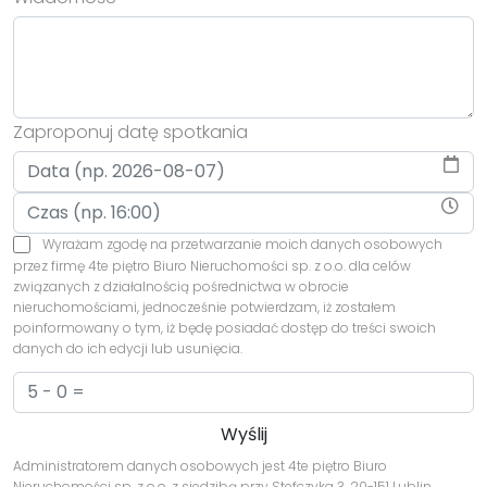
Zaproponuj datę spotkania
Wyrażam zgodę na przetwarzanie moich danych osobowych
przez firmę 4te piętro Biuro Nieruchomości sp. z o.o. dla celów
związanych z działalnością pośrednictwa w obrocie
nieruchomościami, jednocześnie potwierdzam, iż zostałem
poinformowany o tym, iż będę posiadać dostęp do treści swoich
danych do ich edycji lub usunięcia.
Administratorem danych osobowych jest 4te piętro Biuro
Nieruchomości sp. z o.o. z siedzibą przy Stefczyka 3, 20-151 Lublin