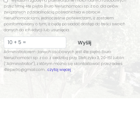
Wyrażam zgodę na przetwarzanie moich danych osobowych
przez firmę 4te piętro Biuro Nieruchomości sp. z o.o. dla celów
związanych z działalnością pośrednictwa w obrocie
nieruchomościami, jednocześnie potwierdzam, iż zostałem
poinformowany o tym, iż będę posiadać dostęp do treści swoich
danych do ich edycji lub usunięcia.
Administratorem danych osobowych jest 4te piętro Biuro
Nieruchomości sp. z o.o. z siedzibą przy Stefczyka 3, 20-151 Lublin
(“Administrator”), z którym można się skontaktować przez adres
4tepietro@gmail.com…
czytaj więcej