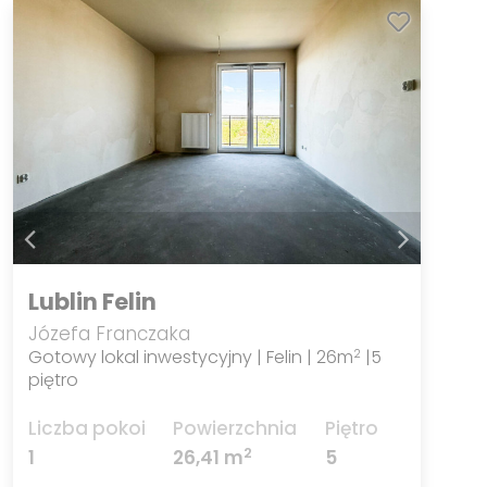
Lublin Felin
Józefa Franczaka
Gotowy lokal inwestycyjny | Felin | 26m
|5
2
piętro
Liczba pokoi
Powierzchnia
Piętro
2
1
26,41 m
5