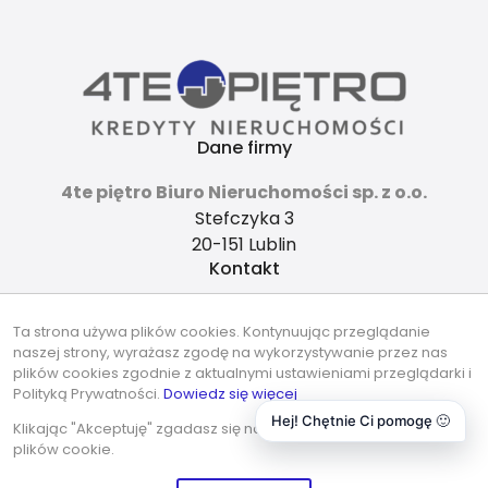
Dane firmy
4te piętro Biuro Nieruchomości sp. z o.o.
Stefczyka 3
20-151 Lublin
Kontakt
4tepietro@gmail.com
Ta strona używa plików cookies. Kontynuując przeglądanie
737-490-490
naszej strony, wyrażasz zgodę na wykorzystywanie przez nas
Znajdziesz nas tu
plików cookies zgodnie z aktualnymi ustawieniami przeglądarki i
Polityką Prywatności.
Dowiedz się więcej
Hej! Chętnie Ci pomogę 🙂
Klikając "Akceptuję" zgadasz się na wykorzystywanie przez nas
plików cookie.