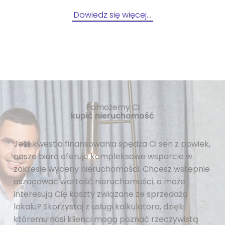
Dowiedz się więcej…
Pomożemy Ci
kupić nieruchomość
Jeśli kwestia finansowania spędza Ci sen z powiek,
nasze biuro oferuje kompleksowe wsparcie w
zakresie wyceny nieruchomości. Chcesz wstępnie
oszacować wartość nieruchomości, a może
interesują Cię koszty związane ze sprzedażą
lokalu? Skorzystaj z usługi kalkulatora, dzięki
któremu nasi klienci mogą poznać rzeczywistą