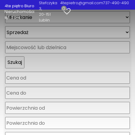
Stefczyka
4tepietro@gmail.com
737-490-490
4te piętro Biuro
0
3
Nieruchomości
20-151
sp. z o.o.
Lublin