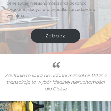
cenę swojej nieruchomości oraz dokonać
świadomej decyzji w przypadku sprzedaży lub
wynajmu.
Zobacz
Zaufanie to klucz do udanej transakcji. Udana
transakcja to wybór idealnej nieruchomości
dla Ciebie