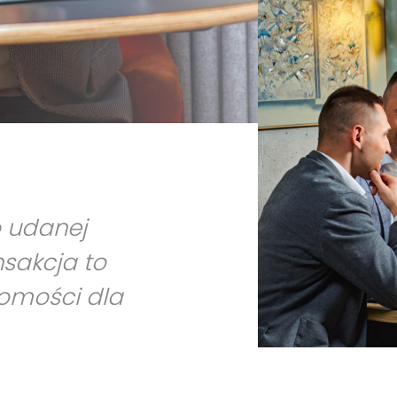
o udanej
nsakcja to
homości dla