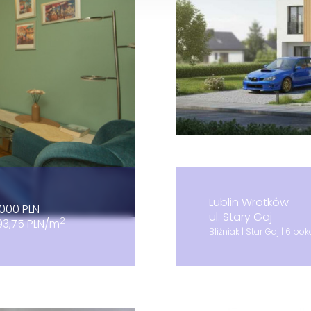
Lublin Wrotków
000 PLN
ul. Stary Gaj
2
93,75 PLN/m
Bliżniak | Star Gaj | 6 pok