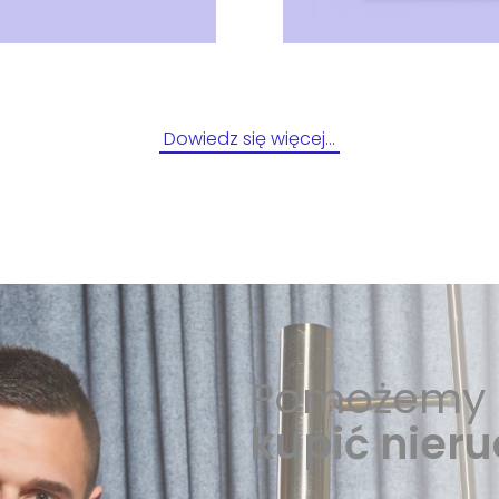
Dowiedz się więcej…
Pomożemy 
kupić nier