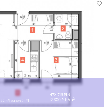
478 716 PLN
2
12 300 PLN/m
2
2
 | 32m
| balkon 9m
|