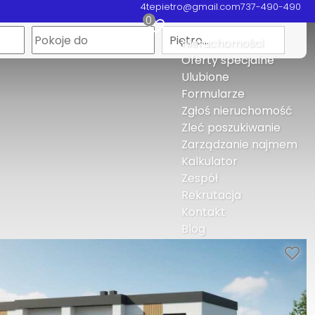
4tepietro@gmail.com
737-490-490
0
Piętro…
Nieruchomości
Oferty specjalne
Ulubione
Formularze
Zgłoś nieruchomość
Zleć poszukiwanie
Zarządzanie najmem
Kalkulator
Zespół
Rekrutacja
Kontakt
Blog