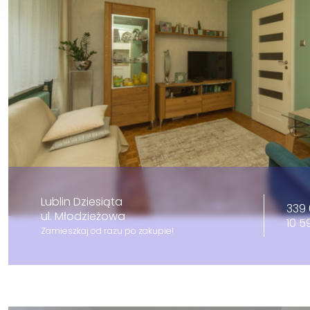
Lublin Dziesiąta
339 
ul. Młodzieżowa
10 5
Zamieszkaj od razu po zakupie!