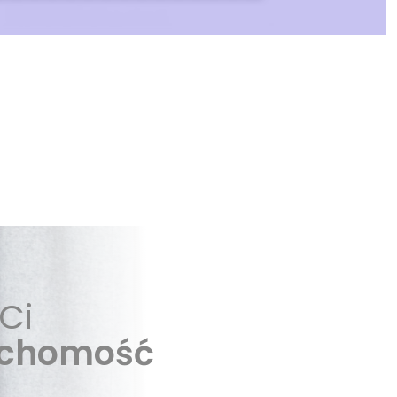
Ci
uchomość