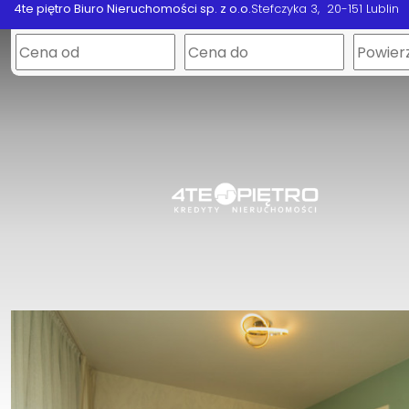
4te piętro Biuro Nieruchomości sp. z o.o.
Stefczyka 3
20-151 Lublin