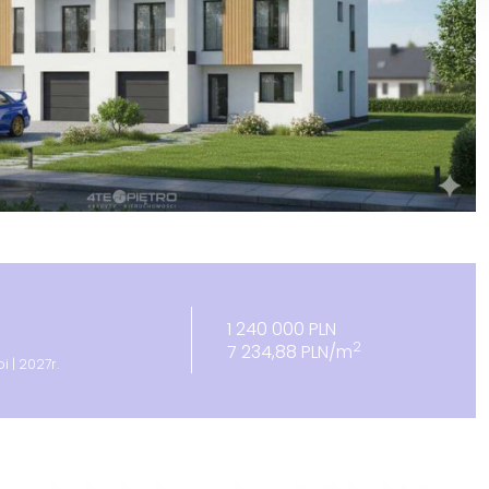
1 240 000 PLN
2
7 234,88 PLN/m
oi | 2027r.