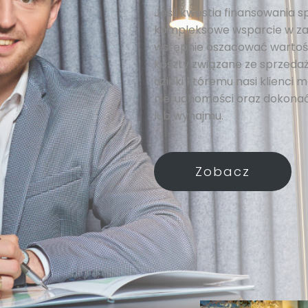
Jeśli kwestia finansowania s
kompleksowe wsparcie w za
wstępnie oszacować wartość
koszty związane ze sprzedażą
dzięki któremu nasi klienci
nieruchomości oraz dokonać
lub wynajmu.
Zobacz