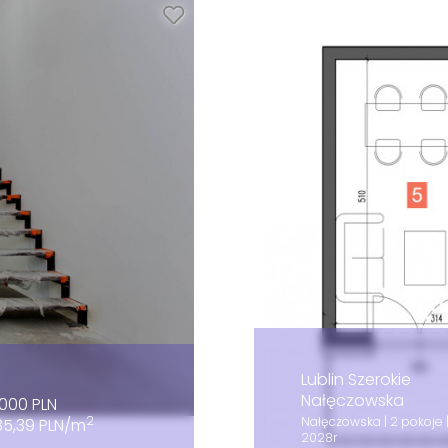
Lublin Szerokie
Nałęczowska
000 PLN
2
Nałęczowska | 2 pokoje
85,39 PLN/m
2028r