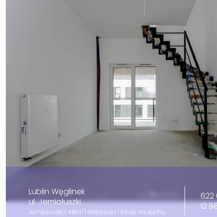
Lublin Węglinek
622 
ul. Jemiołuszki
12 9
2
Jemiołuszki | 48m
| antresola | taras na dachu