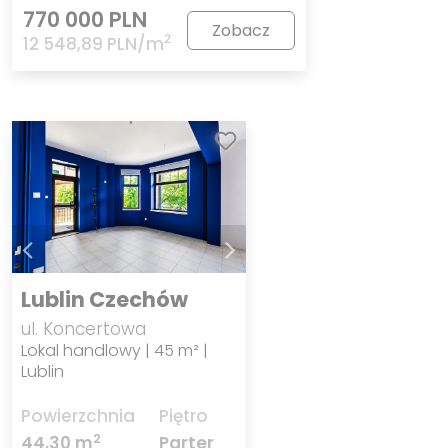
770 000 PLN
Zobacz
2
12 548,89 PLN/m
Lublin Czechów
ul. Koncertowa
Lokal handlowy | 45 m² |
Lublin
Powierzchnia
Piętro
2
44,30 m
Parter