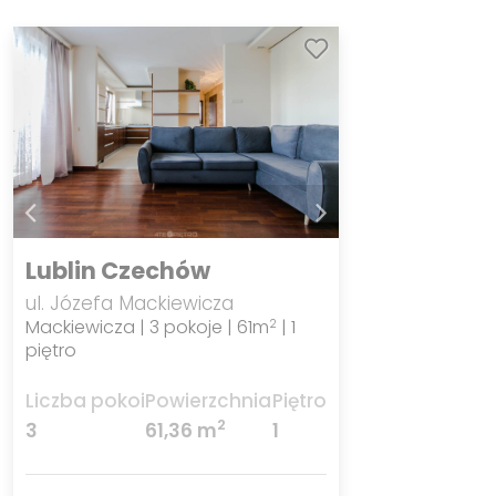
Lublin Czechów
ul. Józefa Mackiewicza
Mackiewicza | 3 pokoje | 61m
| 1
2
piętro
Liczba pokoi
Powierzchnia
Piętro
2
3
61,36 m
1