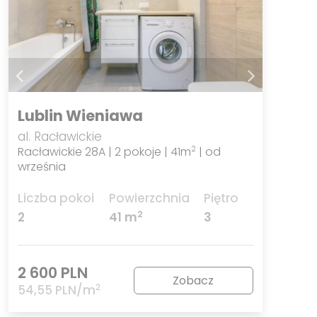
Lublin Wieniawa
al. Racławickie
Racławickie 28A | 2 pokoje | 41m
| od
2
września
Liczba pokoi
Powierzchnia
Piętro
2
2
41 m
3
2 600 PLN
Zobacz
2
54,55 PLN/m