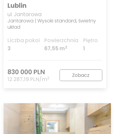
Lublin
ul. Jantarowa
Jantarowa | Wysoki standard, świetny
układ
Liczba pokoi
Powierzchnia
Piętro
2
3
67,55 m
1
830 000 PLN
Zobacz
2
12 287,19 PLN/m