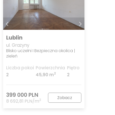
Lublin
ul. Grażyny
Blisko uczelni I Bezpieczna okolica |
zieleń
Liczba pokoi
Powierzchnia
Piętro
2
2
45,90 m
2
399 000 PLN
Zobacz
2
8 692,81 PLN/m