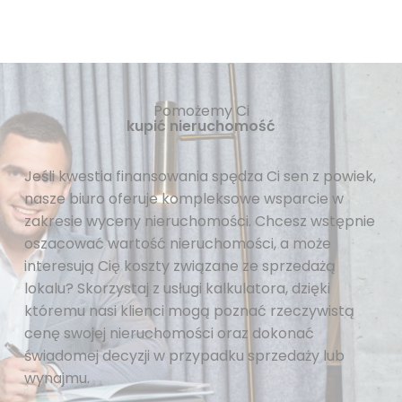
Pomożemy Ci
kupić nieruchomość
Jeśli kwestia finansowania spędza Ci sen z powiek,
nasze biuro oferuje kompleksowe wsparcie w
zakresie wyceny nieruchomości. Chcesz wstępnie
oszacować wartość nieruchomości, a może
interesują Cię koszty związane ze sprzedażą
lokalu? Skorzystaj z usługi kalkulatora, dzięki
któremu nasi klienci mogą poznać rzeczywistą
cenę swojej nieruchomości oraz dokonać
świadomej decyzji w przypadku sprzedaży lub
wynajmu.