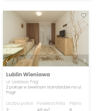
Lublin Wieniawa
ul. Lesława Pagi
2 pokoje w świetnym standardzie na ul.
Pagi!
Liczba pokoi
Powierzchnia
Piętro
2
2
40 m
6