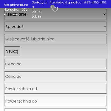
Stefczyka
4tepietro@gmail.com
737-490-490
4te piętro Biuro
0
3
Nieruchomości
20-151
sp. z o.o.
Lublin