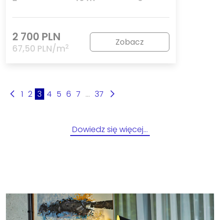
2 700 PLN
Zobacz
2
67,50 PLN/m
1
2
3
4
5
6
7
...
37
Dowiedz się więcej…