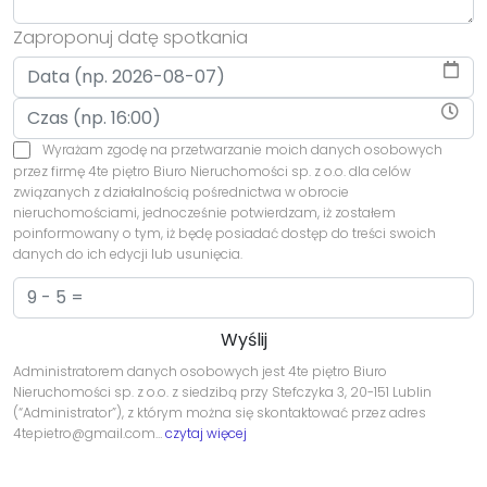
Zaproponuj datę spotkania
Wyrażam zgodę na przetwarzanie moich danych osobowych
przez firmę 4te piętro Biuro Nieruchomości sp. z o.o. dla celów
związanych z działalnością pośrednictwa w obrocie
nieruchomościami, jednocześnie potwierdzam, iż zostałem
poinformowany o tym, iż będę posiadać dostęp do treści swoich
danych do ich edycji lub usunięcia.
Administratorem danych osobowych jest 4te piętro Biuro
Nieruchomości sp. z o.o. z siedzibą przy Stefczyka 3, 20-151 Lublin
(“Administrator”), z którym można się skontaktować przez adres
4tepietro@gmail.com…
czytaj więcej