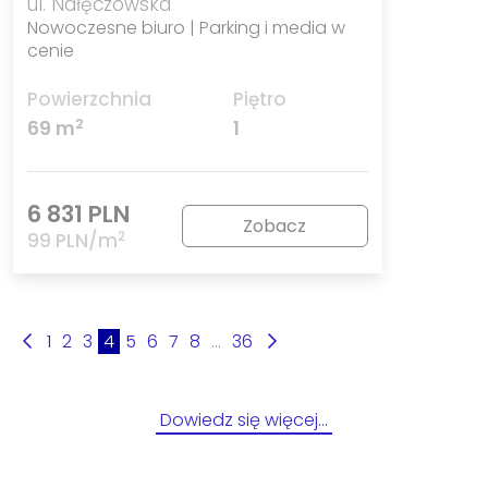
ul. Nałęczowska
Nowoczesne biuro | Parking i media w
cenie
Powierzchnia
Piętro
2
69 m
1
6 831 PLN
Zobacz
2
99 PLN/m
1
2
3
4
5
6
7
8
...
36
Dowiedz się więcej…