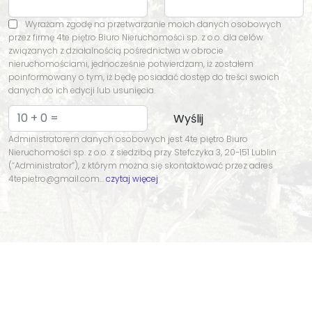
Wyrażam zgodę na przetwarzanie moich danych osobowych
przez firmę 4te piętro Biuro Nieruchomości sp. z o.o. dla celów
związanych z działalnością pośrednictwa w obrocie
nieruchomościami, jednocześnie potwierdzam, iż zostałem
poinformowany o tym, iż będę posiadać dostęp do treści swoich
danych do ich edycji lub usunięcia.
Administratorem danych osobowych jest 4te piętro Biuro
Nieruchomości sp. z o.o. z siedzibą przy Stefczyka 3, 20-151 Lublin
(“Administrator”), z którym można się skontaktować przez adres
4tepietro@gmail.com…
czytaj więcej