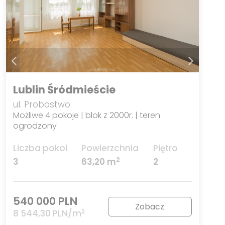
Lublin Śródmieście
ul. Probostwo
Możliwe 4 pokoje | blok z 2000r. | teren
ogrodzony
Liczba pokoi
Powierzchnia
Piętro
2
3
63,20 m
2
540 000 PLN
Zobacz
2
8 544,30 PLN/m