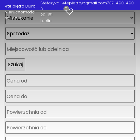
Stefczyka
4tepietro@gmail.com
737-490-490
4te piętro Biuro
0
3
Nieruchomości
20-151
sp. z o.o.
Lublin