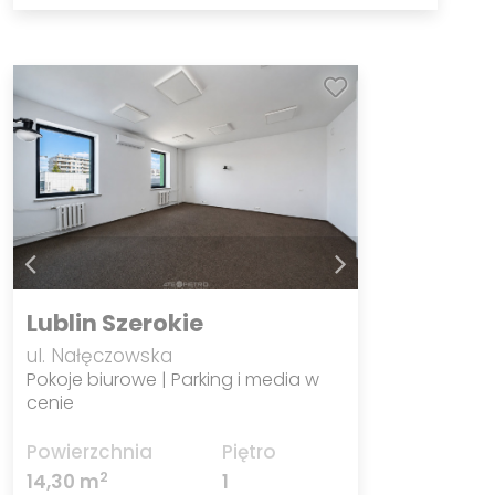
Lublin Szerokie
ul. Nałęczowska
Pokoje biurowe | Parking i media w
cenie
Powierzchnia
Piętro
2
14,30 m
1