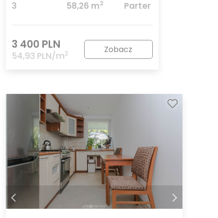
2
3
58,26 m
Parter
3 400 PLN
Zobacz
2
54,93 PLN/m