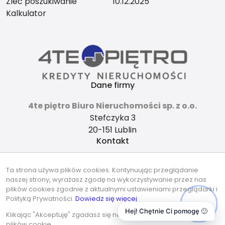
Zleć poszukiwanie
10.12.2025
Kalkulator
Dane firmy
4te piętro Biuro Nieruchomości sp. z o.o.
Stefczyka 3
20-151 Lublin
Kontakt
4tepietro@gmail.com
Ta strona używa plików cookies. Kontynuując przeglądanie
737-490-490
naszej strony, wyrażasz zgodę na wykorzystywanie przez nas
Znajdziesz nas tu
plików cookies zgodnie z aktualnymi ustawieniami przeglądarki i
Polityką Prywatności.
Dowiedz się więcej
Hej! Chętnie Ci pomogę 🙂
Klikając "Akceptuję" zgadasz się na wykorzystywanie przez nas
plików cookie.