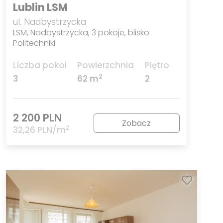
Lublin LSM
ul. Nadbystrzycka
LSM, Nadbystrzycka, 3 pokoje, blisko
Politechniki
Liczba pokoi
Powierzchnia
Piętro
2
3
62 m
2
2 200 PLN
Zobacz
2
32,26 PLN/m