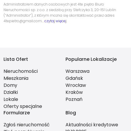
Administratorem danych osobowych jest 4te piętro Biuro
Nieruchomości sp. z o.o. z siedzibą przy Stefczyka 3, 20-151 Lublin
(“Administrator”), z którym można się skontaktować przez adres
4tepietro@gmail.com…
czytaj więcej
Lista Ofert
Popularne Lokalizacje
Nieruchomości
Warszawa
Mieszkania
Gdańsk
Domy
Wrocław
Działki
Kraków
Lokale
Poznań
Oferty specjalne
Formularze
Blog
Zgłoś nieruchomość
Aktualności kredytowe