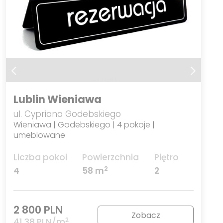
Lublin Wieniawa
ul. Cypriana Godebskiego
Wieniawa | Godebskiego | 4 pokoje |
umeblowane
Liczba pokoi
Powierzchnia
Piętro
2
4
58 m
2
2 800 PLN
Zobacz
2
41,38 PLN/m