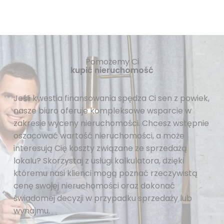
Pomożemy Ci
kupić nieruchomość
Jeśli kwestia finansowania spędza Ci sen z powiek,
nasze biuro oferuje kompleksowe wsparcie w
zakresie wyceny nieruchomości. Chcesz wstępnie
oszacować wartość nieruchomości, a może
interesują Cię koszty związane ze sprzedażą
lokalu? Skorzystaj z usługi kalkulatora, dzięki
któremu nasi klienci mogą poznać rzeczywistą
cenę swojej nieruchomości oraz dokonać
świadomej decyzji w przypadku sprzedaży lub
wynajmu.