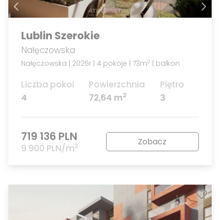
Lublin Szerokie
Nałęczowska
Nałęczowska | 2026r | 4 pokoje | 73m
| balkon
2
Liczba pokoi
Powierzchnia
Piętro
2
4
72,64 m
3
719 136 PLN
Zobacz
2
9 900 PLN/m