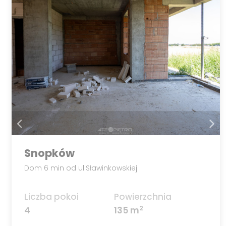
Snopków
Dom 6 min od ul.Sławinkowskiej
Liczba pokoi
Powierzchnia
2
4
135 m