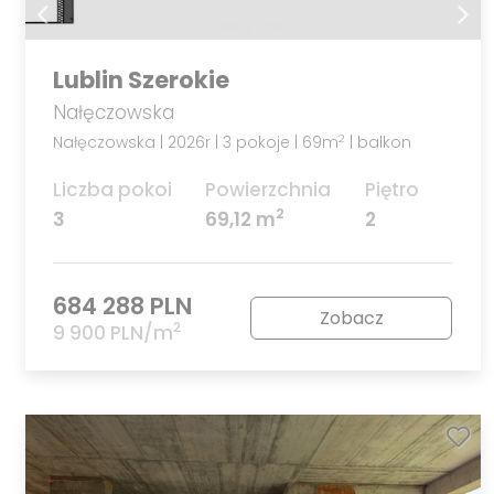
Lublin Szerokie
Nałęczowska
Nałęczowska | 2026r | 3 pokoje | 69m
| balkon
2
Liczba pokoi
Powierzchnia
Piętro
2
3
69,12 m
2
684 288 PLN
Zobacz
2
9 900 PLN/m