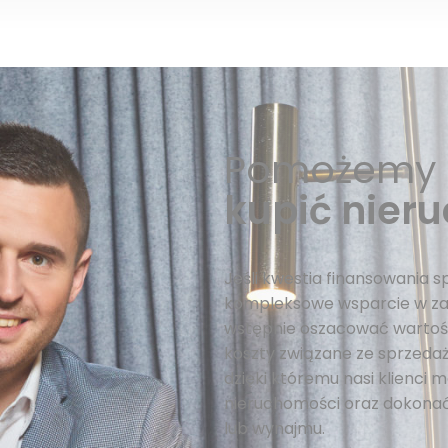
Pomożemy 
kupić nier
Jeśli kwestia finansowania s
kompleksowe wsparcie w za
wstępnie oszacować wartość
koszty związane ze sprzedażą
dzięki któremu nasi klienci
nieruchomości oraz dokonać
lub wynajmu.