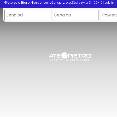
4te piętro Biuro Nieruchomości sp. z o.o.
Stefczyka 3
20-151 Lublin