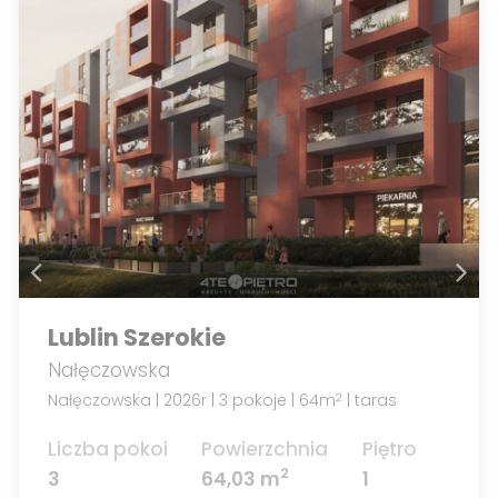
Lublin Szerokie
Nałęczowska
Nałęczowska | 2026r | 3 pokoje | 64m
| taras
2
Liczba pokoi
Powierzchnia
Piętro
2
3
64,03 m
1