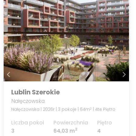
Lublin Szerokie
Nałęczowska
Nałęczowska | 2026r | 3 pokoje | 64m
| 4te Piętro
2
Liczba pokoi
Powierzchnia
Piętro
2
3
64,03 m
4