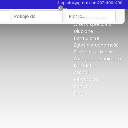
4tepietro@gmail.com
737-490-490
0
Piętro…
Nieruchomości
Oferty specjalne
Ulubione
Formularze
Zgłoś nieruchomość
Zleć poszukiwanie
Zarządzanie najmem
Kalkulator
Zespół
Rekrutacja
Kontakt
Blog