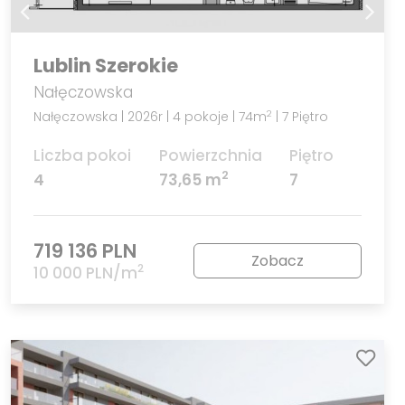
Lublin Szerokie
Nałęczowska
Nałęczowska | 2026r | 4 pokoje | 74m
| 7 Piętro
2
Liczba pokoi
Powierzchnia
Piętro
2
4
73,65 m
7
719 136 PLN
Zobacz
2
10 000 PLN/m