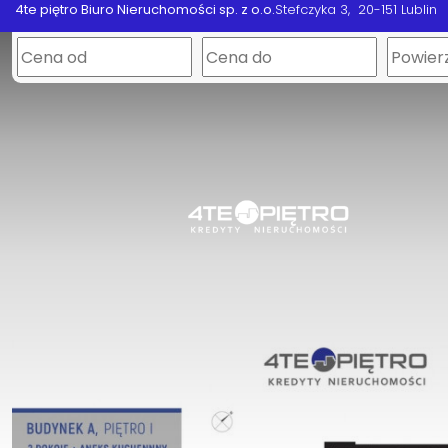
4te piętro Biuro Nieruchomości sp. z o.o.
Stefczyka 3
20-151 Lublin