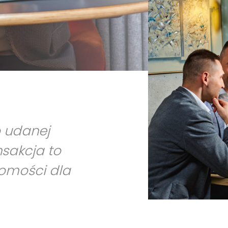
o udanej
nsakcja to
homości dla