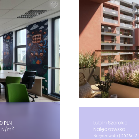
Lublin Szerokie
0 PLN
2
Nałęczowska
PLN/m
Nałęczowska | 2026r | 3