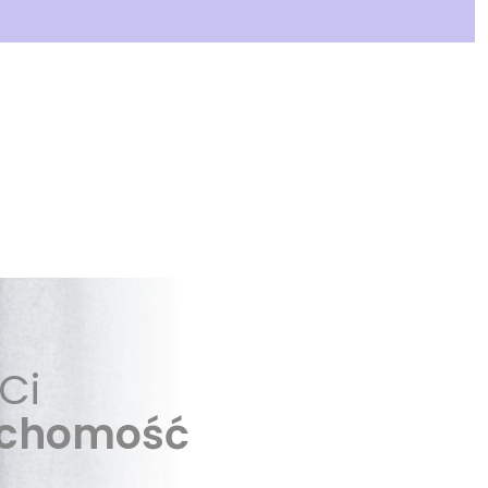
Ci
uchomość