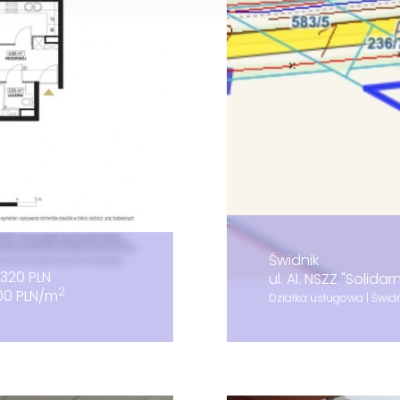
Świdnik
320 PLN
ul. Al. NSZZ "Solida
2
00 PLN/m
Działka usługowa | Świdnik