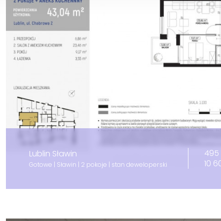
495 
Lublin Sławin
10 6
Gotowe | Sławin | 2 pokoje | stan deweloperski