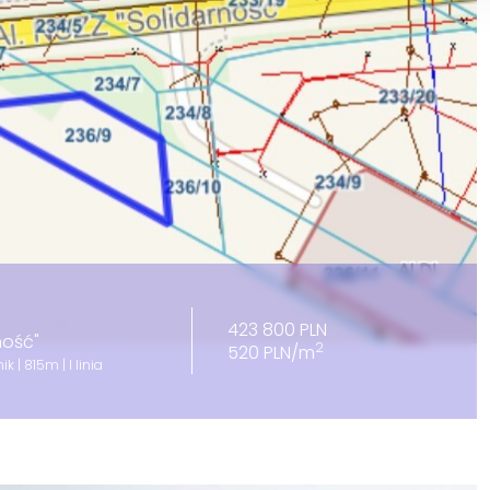
423 800 PLN
rność"
2
520 PLN/m
 | 815m | I linia