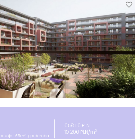
658 116 PLN
2
10 200 PLN/m
2
 pokoje | 65m
| garderoba