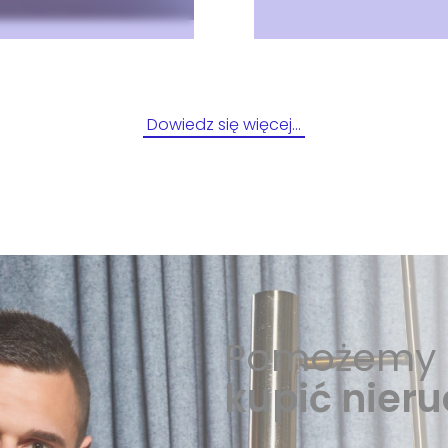
Dowiedz się więcej…
Pomożemy 
kupić nier