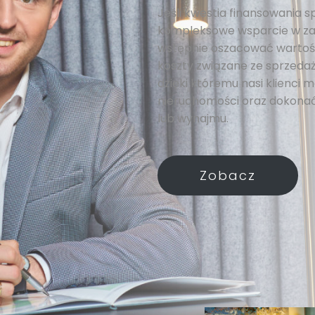
Jeśli kwestia finansowania s
kompleksowe wsparcie w za
wstępnie oszacować wartość
koszty związane ze sprzedażą
dzięki któremu nasi klienci
nieruchomości oraz dokonać
lub wynajmu.
Zobacz