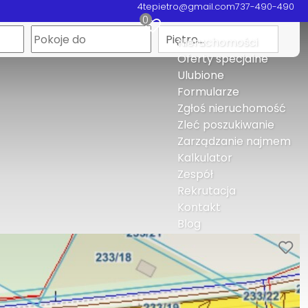
4tepietro@gmail.com
737-490-490
0
Piętro…
Nieruchomości
Oferty specjalne
Ulubione
Formularze
Zgłoś nieruchomość
Zleć poszukiwanie
Zarządzanie najmem
Kalkulator
Zespół
Rekrutacja
Kontakt
Blog