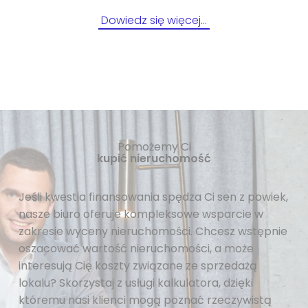
Dowiedz się więcej…
Pomożemy Ci
kupić nieruchomość
Jeśli kwestia finansowania spędza Ci sen z powiek,
nasze biuro oferuje kompleksowe wsparcie w
zakresie wyceny nieruchomości. Chcesz wstępnie
oszacować wartość nieruchomości, a może
interesują Cię koszty związane ze sprzedażą
lokalu? Skorzystaj z usługi kalkulatora, dzięki
któremu nasi klienci mogą poznać rzeczywistą