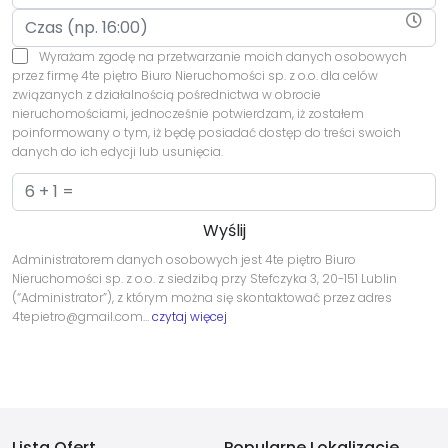
Wyrażam zgodę na przetwarzanie moich danych osobowych
przez firmę 4te piętro Biuro Nieruchomości sp. z o.o. dla celów
związanych z działalnością pośrednictwa w obrocie
nieruchomościami, jednocześnie potwierdzam, iż zostałem
poinformowany o tym, iż będę posiadać dostęp do treści swoich
danych do ich edycji lub usunięcia.
Administratorem danych osobowych jest 4te piętro Biuro
Nieruchomości sp. z o.o. z siedzibą przy Stefczyka 3, 20-151 Lublin
(“Administrator”), z którym można się skontaktować przez adres
4tepietro@gmail.com…
czytaj więcej
Lista Ofert
Popularne Lokalizacje