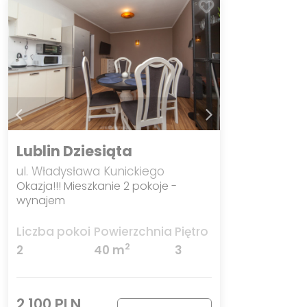
Lublin Dziesiąta
ul. Władysława Kunickiego
Okazja!!! Mieszkanie 2 pokoje -
wynajem
Liczba pokoi
Powierzchnia
Piętro
2
2
40 m
3
2 100 PLN