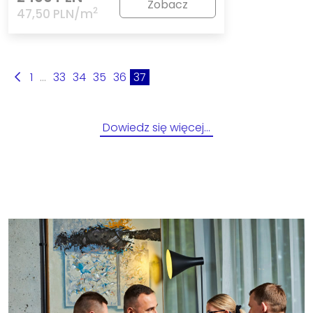
Zobacz
2
47,50 PLN/m
1
...
33
34
35
36
37
Dowiedz się więcej…