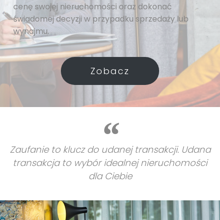
cenę swojej nieruchomości oraz dokonać
świadomej decyzji w przypadku sprzedaży lub
wynajmu.
Zobacz
Zaufanie to klucz do udanej transakcji. Udana
transakcja to wybór idealnej nieruchomości
dla Ciebie