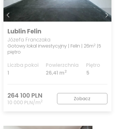
Lublin Felin
Józefa Franczaka
Gotowy lokal inwestycyjny | Felin | 26m
|5
2
piętro
Liczba pokoi
Powierzchnia
Piętro
2
1
26,41 m
5
264 100 PLN
Zobacz
2
10 000 PLN/m