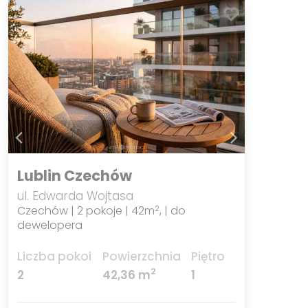
Lublin Czechów
ul. Edwarda Wojtasa
Czechów | 2 pokoje | 42m
, | do
2
dewelopera
Liczba pokoi
Powierzchnia
Piętro
2
2
42,36 m
1