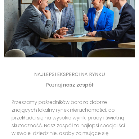
NAJLEPSI EKSPERCI NA RYNKU
Poznaj
nasz zespół
Zrzeszamy pośredników bardzo dobrze
znających lokalny rynek nieruchomości, co
przekłada się na wysokie wyniki pracy i świetną
skuteczność. Nasz zespół to najlepsi specjaliści
w swojej dziedzinie, osoby zajmujące się