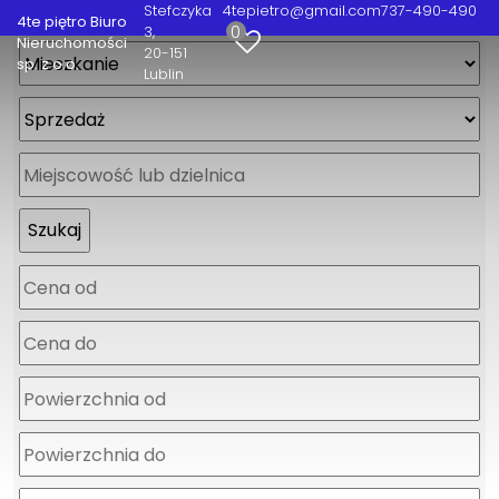
Stefczyka
4tepietro@gmail.com
737-490-490
4te piętro Biuro
0
3
Nieruchomości
20-151
sp. z o.o.
Lublin