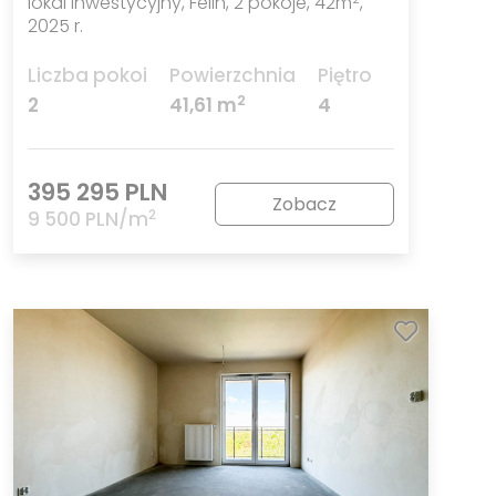
lokal inwestycyjny, Felin, 2 pokoje, 42m
,
2025 r.
Liczba pokoi
Powierzchnia
Piętro
2
2
41,61 m
4
395 295 PLN
Zobacz
2
9 500 PLN/m