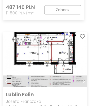
487 140 PLN
Zobacz
2
11 500 PLN/m
Lublin Felin
Józefa Franczaka
2