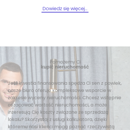
Dowiedz się więcej…
Pomożemy Ci
kupić nieruchomość
Jeśli kwestia finansowania spędza Ci sen z powiek,
nasze biuro oferuje kompleksowe wsparcie w
zakresie wyceny nieruchomości. Chcesz wstępnie
oszacować wartość nieruchomości, a może
interesują Cię koszty związane ze sprzedażą
lokalu? Skorzystaj z usługi kalkulatora, dzięki
któremu nasi klienci mogą poznać rzeczywistą