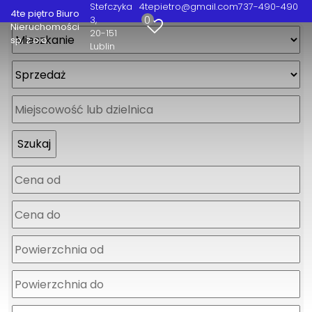
Stefczyka
4tepietro@gmail.com
737-490-490
4te piętro Biuro
0
3
Nieruchomości
20-151
sp. z o.o.
Lublin