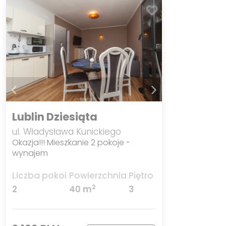
Lublin Dziesiąta
ul. Władysława Kunickiego
Okazja!!! Mieszkanie 2 pokoje -
wynajem
Liczba pokoi
Powierzchnia
Piętro
2
2
40 m
3