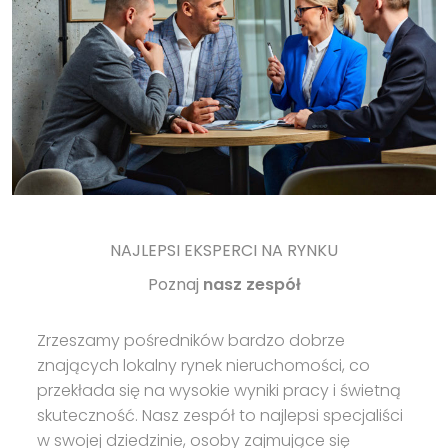
NAJLEPSI EKSPERCI NA RYNKU
Poznaj
nasz zespół
Zrzeszamy pośredników bardzo dobrze
znających lokalny rynek nieruchomości, co
przekłada się na wysokie wyniki pracy i świetną
skuteczność. Nasz zespół to najlepsi specjaliści
w swojej dziedzinie, osoby zajmujące się