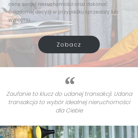
cenę swojej nieruchomości oraz dokonać
świadomej decyzji w przypadku sprzedaży lub
wynajmu.
Zobacz
Zaufanie to klucz do udanej transakcji. Udana
transakcja to wybór idealnej nieruchomości
dla Ciebie