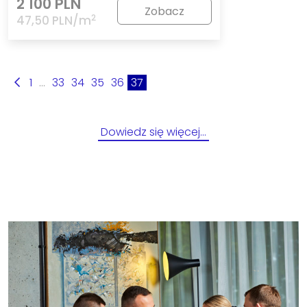
2 100 PLN
Zobacz
2
47,50 PLN/m
1
...
33
34
35
36
37
Dowiedz się więcej…