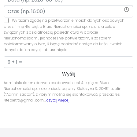
Wyrażam zgodę na przetwarzanie moich danych osobowych
przez firmę 4te piętro Biuro Nieruchomości sp. z o.o. dla celów
związanych z działalnością pośrednictwa w obrocie
nieruchomościami, jednocześnie potwierdzam, iż zostałem
poinformowany o tym, iż będę posiadać dostęp do treści swoich
danych do ich edycji lub usunięcia.
Administratorem danych osobowych jest 4te piętro Biuro
Nieruchomości sp. z o.o. z siedzibą przy Stefczyka 3, 20-151 Lublin
(“Administrator”), z którym można się skontaktować przez adres
4tepietro@gmail.com…
czytaj więcej