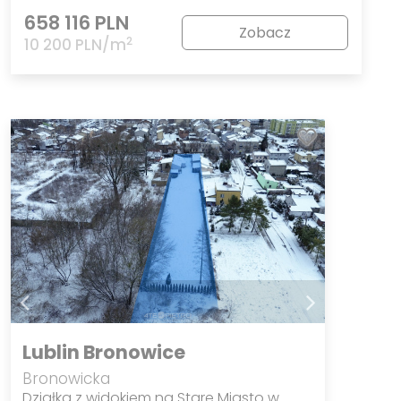
658 116 PLN
Zobacz
2
10 200 PLN/m
Lublin Bronowice
Bronowicka
Działka z widokiem na Stare Miasto w