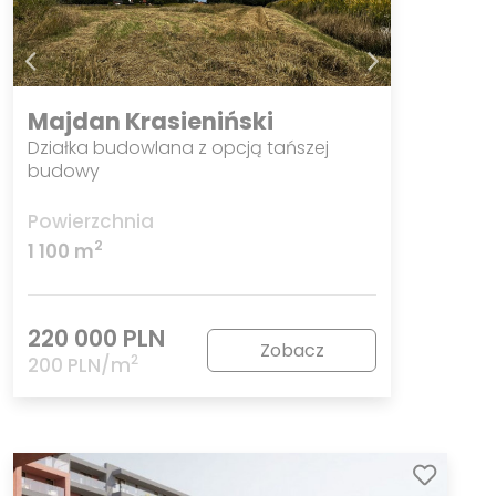
Majdan Krasieniński
Działka budowlana z opcją tańszej
budowy
Powierzchnia
2
1 100 m
220 000 PLN
Zobacz
2
200 PLN/m