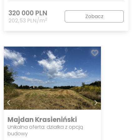
320 000 PLN
Zobacz
2
202,53 PLN/m
Majdan Krasieniński
Unikalna oferta: działka z opcją
budowy