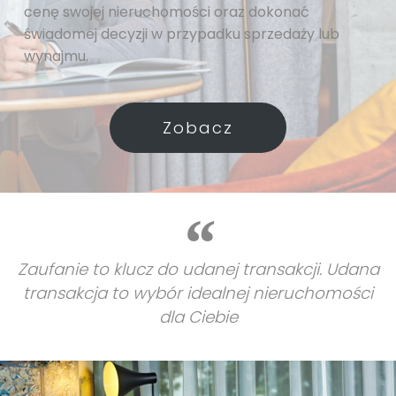
cenę swojej nieruchomości oraz dokonać
świadomej decyzji w przypadku sprzedaży lub
wynajmu.
Zobacz
Zaufanie to klucz do udanej transakcji. Udana
transakcja to wybór idealnej nieruchomości
dla Ciebie