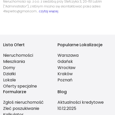
Nieruchomości sp. z o.o. z siedzibą przy Stefczyka 3, 20-151 Lublin
(“Administrator”), z którym można się skontaktować przez adres
4tepietro@gmail.com…
czytaj więcej
Lista Ofert
Popularne Lokalizacje
Nieruchomości
Warszawa
Mieszkania
Gdańsk
Domy
Wrocław
Działki
Kraków
Lokale
Poznań
Oferty specjalne
Formularze
Blog
Zgłoś nieruchomość
Aktualności kredytowe
Zleć poszukiwanie
10.12.2025
Kalkulator