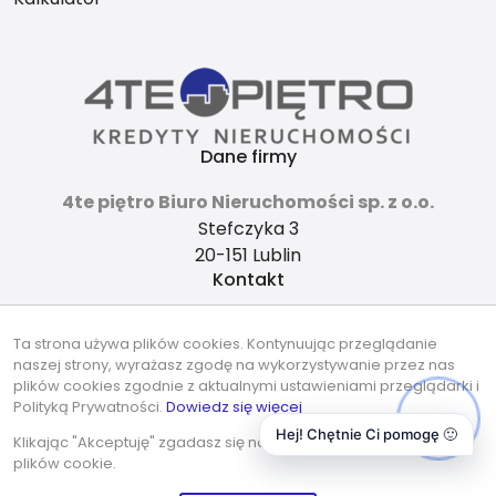
Dane firmy
4te piętro Biuro Nieruchomości sp. z o.o.
Stefczyka 3
20-151 Lublin
Kontakt
4tepietro@gmail.com
Ta strona używa plików cookies. Kontynuując przeglądanie
737-490-490
naszej strony, wyrażasz zgodę na wykorzystywanie przez nas
Znajdziesz nas tu
plików cookies zgodnie z aktualnymi ustawieniami przeglądarki i
Polityką Prywatności.
Dowiedz się więcej
Hej! Chętnie Ci pomogę 🙂
Klikając "Akceptuję" zgadasz się na wykorzystywanie przez nas
plików cookie.