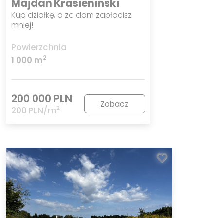
Majdan Krasieniński
Kup działkę, a za dom zapłacisz
mniej!
Powierzchnia
2
1 000 m
200 000 PLN
Zobacz
2
200 PLN/m