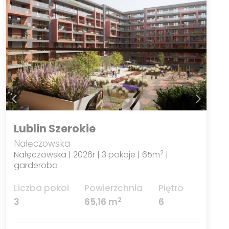
Lublin Szerokie
Nałęczowska
Nałęczowska | 2026r | 3 pokoje | 65m
|
2
garderoba
Liczba pokoi
Powierzchnia
Piętro
2
3
65,16 m
6