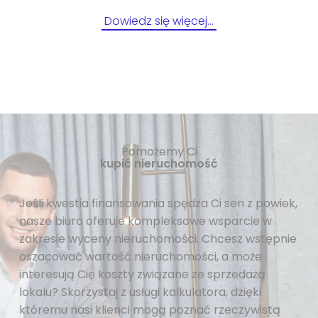
Dowiedz się więcej…
Pomożemy Ci
kupić nieruchomość
Jeśli kwestia finansowania spędza Ci sen z powiek,
nasze biuro oferuje kompleksowe wsparcie w
zakresie wyceny nieruchomości. Chcesz wstępnie
oszacować wartość nieruchomości, a może
interesują Cię koszty związane ze sprzedażą
lokalu? Skorzystaj z usługi kalkulatora, dzięki
któremu nasi klienci mogą poznać rzeczywistą