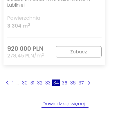
Lublinie!
Powierzchnia
2
3 304 m
920 000 PLN
Zobacz
2
278,45 PLN/m
1
...
30
31
32
33
34
35
36
37
Dowiedz się więcej…