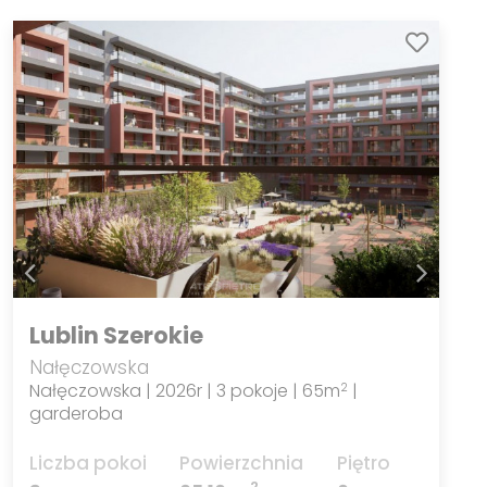
Lublin Szerokie
Nałęczowska
Nałęczowska | 2026r | 3 pokoje | 65m
|
2
garderoba
Liczba pokoi
Powierzchnia
Piętro
2