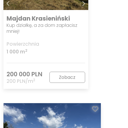
Majdan Krasieniński
Kup działkę, a za dom zapłacisz
mniej!
Powierzchnia
2
1 000 m
200 000 PLN
Zobacz
2
200 PLN/m