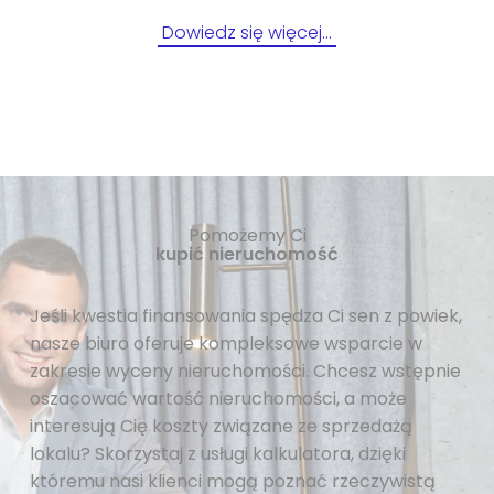
Dowiedz się więcej…
Pomożemy Ci
kupić nieruchomość
Jeśli kwestia finansowania spędza Ci sen z powiek,
nasze biuro oferuje kompleksowe wsparcie w
zakresie wyceny nieruchomości. Chcesz wstępnie
oszacować wartość nieruchomości, a może
interesują Cię koszty związane ze sprzedażą
lokalu? Skorzystaj z usługi kalkulatora, dzięki
któremu nasi klienci mogą poznać rzeczywistą