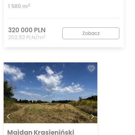
2
1 580 m
320 000 PLN
Zobacz
2
202,53 PLN/m
Majdan Krasieniński