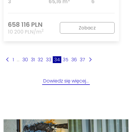
3
65,16 m
6
658 116 PLN
Zobacz
2
10 200 PLN/m
1
...
30
31
32
33
34
35
36
37
Dowiedz się więcej…