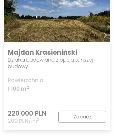
Majdan Krasieniński
Działka budowlana z opcją tańszej
budowy
Powierzchnia
2
1 100 m
220 000 PLN
Zobacz
2
200 PLN/m