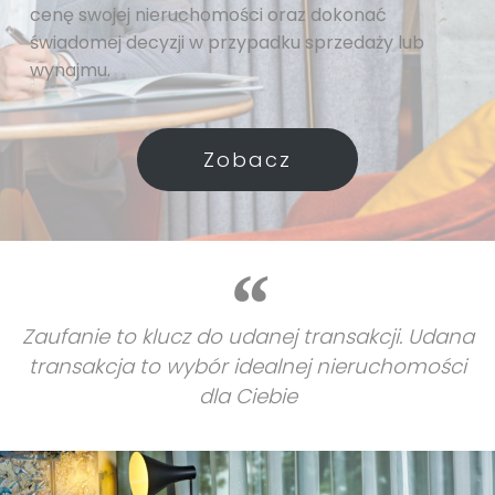
cenę swojej nieruchomości oraz dokonać
świadomej decyzji w przypadku sprzedaży lub
wynajmu.
Zobacz
Zaufanie to klucz do udanej transakcji. Udana
transakcja to wybór idealnej nieruchomości
dla Ciebie