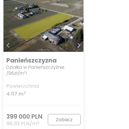
Panieńszczyzna
Działka w Panieńszczyźnie
/96zł/m
!
2
Powierzchnia
2
4 117 m
399 000 PLN
Zobacz
2
96,92 PLN/m