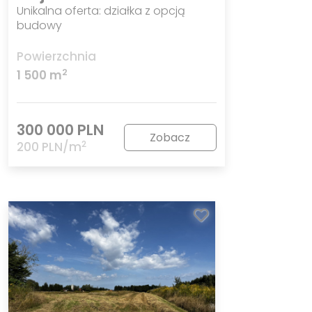
Unikalna oferta: działka z opcją
budowy
Powierzchnia
2
1 500 m
300 000 PLN
Zobacz
2
200 PLN/m