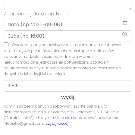
Zaproponuj datę spotkania
Wyrażam zgodę na przetwarzanie moich danych osobowych
przez firmę 4te piętro Biuro Nieruchomości sp. z o.o. dla celów
związanych z działalnością pośrednictwa w obrocie
nieruchomościami, jednocześnie potwierdzam, iż zostałem
poinformowany o tym, iż będę posiadać dostęp do treści swoich
danych do ich edycji lub usunięcia.
Administratorem danych osobowych jest 4te piętro Biuro
Nieruchomości sp. z o.o. z siedzibą przy Stefczyka 3, 20-151 Lublin
(“Administrator”), z którym można się skontaktować przez adres
4tepietro@gmail.com…
czytaj więcej