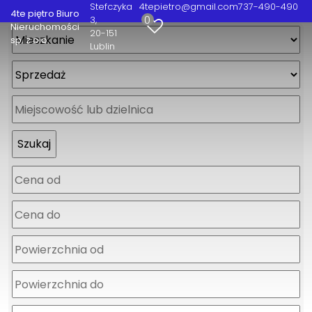
Stefczyka
4tepietro@gmail.com
737-490-490
4te piętro Biuro
0
3
Nieruchomości
20-151
sp. z o.o.
Lublin